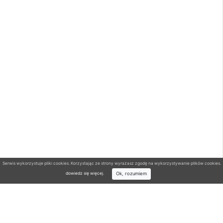
Serwis wykorzystuje pliki cookies. Korzystając ze strony wyrażasz zgodę na wykorzystywanie plików cookies.
Ok, rozumiem
dowiedz się więcej
.