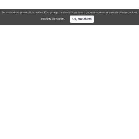
Serwis wykorzystuje pliki cookies. Korzystając ze strony wyrażasz zgodę na wykorzystywanie plików cookies.
Ok, rozumiem
dowiedz się więcej
.
Wyszukiwarka