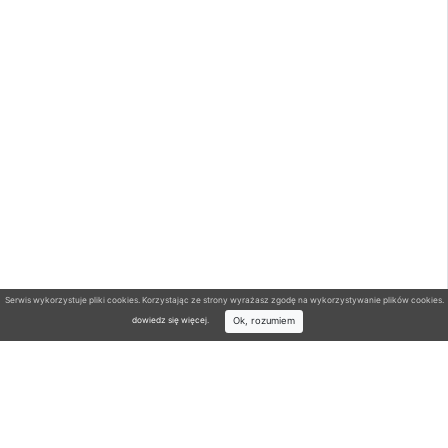
Serwis wykorzystuje pliki cookies. Korzystając ze strony wyrażasz zgodę na wykorzystywanie plików cookies.
Ok, rozumiem
dowiedz się więcej
.
Wyszukiwarka