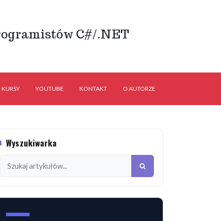
rogramistów C#/.NET
KURSY
YOUTUBE
KONTAKT
O AUTORZE
Wyszukiwarka