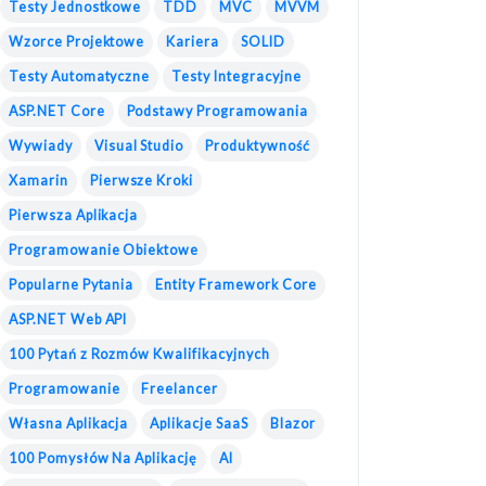
Testy Jednostkowe
TDD
MVC
MVVM
Wzorce Projektowe
Kariera
SOLID
Testy Automatyczne
Testy Integracyjne
ASP.NET Core
Podstawy Programowania
Wywiady
Visual Studio
Produktywność
Xamarin
Pierwsze Kroki
Pierwsza Aplikacja
Programowanie Obiektowe
Popularne Pytania
Entity Framework Core
ASP.NET Web API
100 Pytań z Rozmów Kwalifikacyjnych
Programowanie
Freelancer
Własna Aplikacja
Aplikacje SaaS
Blazor
100 Pomysłów Na Aplikację
AI