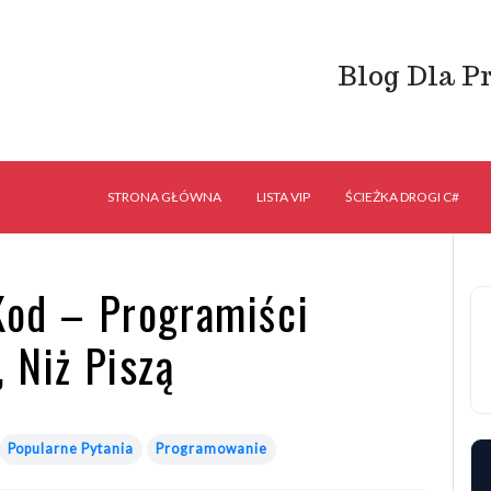
Blog Dla P
STRONA GŁÓWNA
LISTA VIP
ŚCIEŻKA DROGI C#
 Kod – Programiści
, Niż Piszą
Popularne Pytania
Programowanie