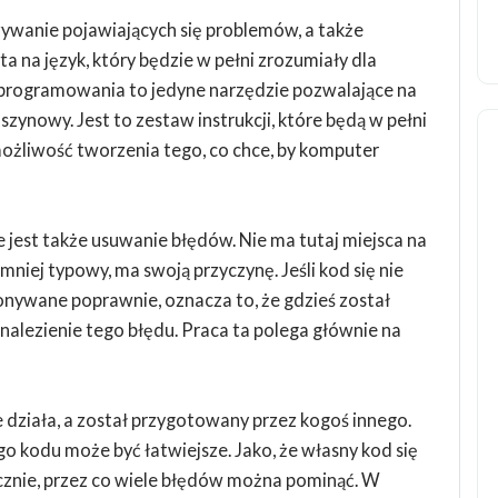
wanie pojawiających się problemów, a także
 na język, który będzie w pełni zrozumiały dla
 programowania to jedyne narzędzie pozwalające na
szynowy. Jest to zestaw instrukcji, które będą w pełni
ożliwość tworzenia tego, co chce, by komputer
jest także usuwanie błędów. Nie ma tutaj miejsca na
mniej typowy, ma swoją przyczynę. Jeśli kod się nie
konywane poprawnie, oznacza to, że gdzieś został
nalezienie tego błędu. Praca ta polega głównie na
e działa, a został przygotowany przez kogoś innego.
 kodu może być łatwiejsze. Jako, że własny kod się
ycznie, przez co wiele błędów można pominąć. W