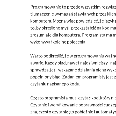
Programowanie to przede wszystkim rozwiązy
tłumaczenie wymagań stawianych przez klienta
komputera. Można więc powiedzieć, że język
to, by określone myśli przekształcić na kod ma
zrozumiałe dla komputera. Programista ma m
wykonywał kolejne polecenia.
Warto podkreślić, że w programowaniu ważne 
awarie. Każdy błąd, nawet najdziwniejszy i naj
sprawdza, jeśli wskazane działania nie są wy
popełniony błąd. Zadaniem programisty jest z
czytaniu napisanego kodu.
Często programista musi czytać kod, który ni
Czytanie i weryfikowanie poprawności cudzego
zna, często czyta się go pobieżnie i automat