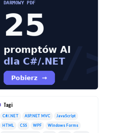
Tagi
C#/.NET
ASP.NET MVC
JavaScript
HTML
CSS
WPF
Windows Forms