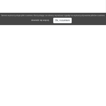
Serwis wykorzystuje pliki cookies. Korzystając ze strony wyrażasz zgodę na wykorzystywanie plików cookies.
Ok, rozumiem
dowiedz się więcej
.
Wyszukiwarka