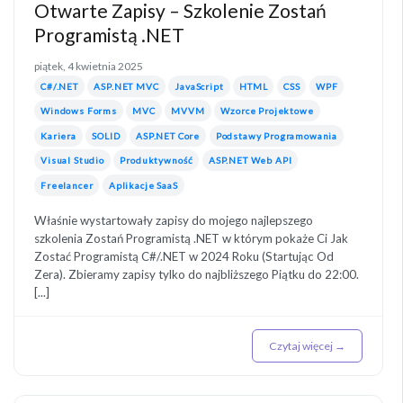
Otwarte Zapisy – Szkolenie Zostań
Programistą .NET
piątek, 4 kwietnia 2025
C#/.NET
ASP.NET MVC
JavaScript
HTML
CSS
WPF
Windows Forms
MVC
MVVM
Wzorce Projektowe
Kariera
SOLID
ASP.NET Core
Podstawy Programowania
Visual Studio
Produktywność
ASP.NET Web API
Freelancer
Aplikacje SaaS
Właśnie wystartowały zapisy do mojego najlepszego
szkolenia Zostań Programistą .NET w którym pokaże Ci Jak
Zostać Programistą C#/.NET w 2024 Roku (Startując Od
Zera). Zbieramy zapisy tylko do najbliższego Piątku do 22:00.
[...]
Czytaj więcej →