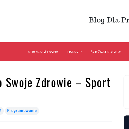
Blog Dla P
STRONA GŁÓWNA
LISTA VIP
ŚCIEŻKA DROGI C#
o Swoje Zdrowie – Sport
ć
Programowanie