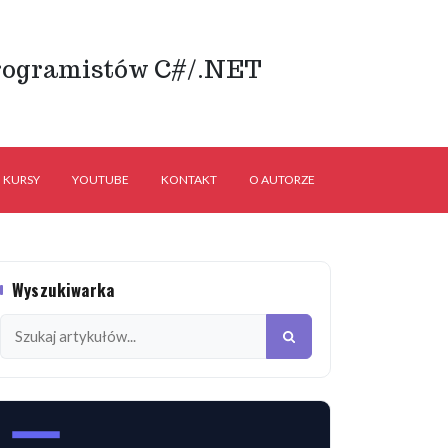
rogramistów C#/.NET
KURSY
YOUTUBE
KONTAKT
O AUTORZE
Wyszukiwarka