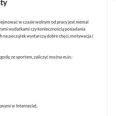
sty
dejmować w czasie wolnym od pracy jest niemal
użymi wydatkami czy koniecznością posiadania
h na początek wystarczą dobre chęci, motywacja i
godę ze sportem, zaliczyć można m.in.:
nymi w Internecie),