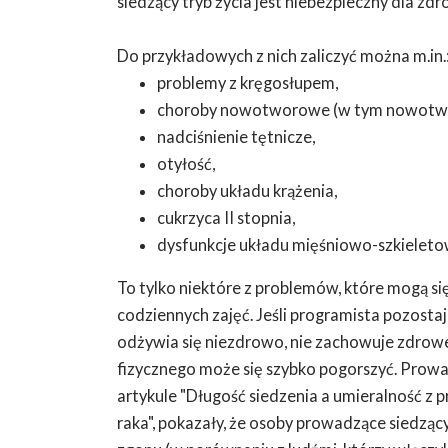
siedzący tryb życia jest niebezpieczny dla zdr
Do przykładowych z nich zaliczyć można m.in.
problemy z kręgosłupem,
choroby nowotworowe (w tym nowotwór 
nadciśnienie tętnicze,
otyłość,
choroby układu krążenia,
cukrzyca II stopnia,
dysfunkcje układu mięśniowo-szkielet
To tylko niektóre z problemów, które mogą się
codziennych zajęć. Jeśli programista pozostaj
odżywia się niezdrowo, nie zachowuje zdrowe
fizycznego może się szybko pogorszyć. Prow
artykule "Długość siedzenia a umieralność z 
raka", pokazały, że osoby prowadzące siedząc