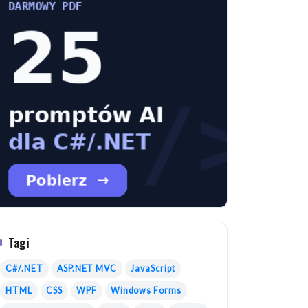
Tagi
C#/.NET
ASP.NET MVC
JavaScript
HTML
CSS
WPF
Windows Forms