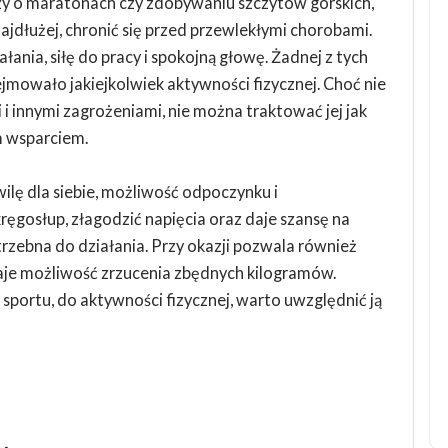
zy o maratonach czy zdobywaniu szczytów górskich,
ajdłużej, chronić się przed przewlekłymi chorobami.
ałania, siłę do pracy i spokojną głowę. Żadnej z tych
odejmowało jakiejkolwiek aktywności fizycznej. Choć nie
i innymi zagrożeniami, nie można traktować jej jak
m wsparciem.
ilę dla siebie, możliwość odpoczynku i
ęgosłup, złagodzić napięcia oraz daje szansę na
trzebna do działania. Przy okazji pozwala również
daje możliwość zrzucenia zbędnych kilogramów.
o sportu, do aktywności fizycznej, warto uwzględnić ją