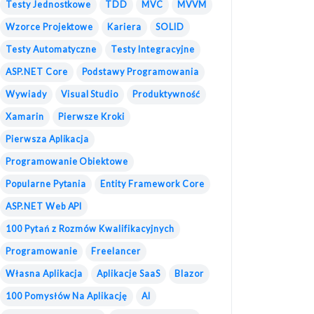
Testy Jednostkowe
TDD
MVC
MVVM
Wzorce Projektowe
Kariera
SOLID
Testy Automatyczne
Testy Integracyjne
ASP.NET Core
Podstawy Programowania
Wywiady
Visual Studio
Produktywność
Xamarin
Pierwsze Kroki
Pierwsza Aplikacja
Programowanie Obiektowe
Popularne Pytania
Entity Framework Core
ASP.NET Web API
100 Pytań z Rozmów Kwalifikacyjnych
Programowanie
Freelancer
Własna Aplikacja
Aplikacje SaaS
Blazor
100 Pomysłów Na Aplikację
AI