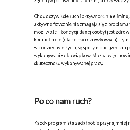
zgonu (w porównaniu z ludźmi, którzy włączyl
Choć oczywiście ruch i aktywność nie eliminują
aktywne fizycznie nie zmagają się z problem
możliwości i kondycji danej osoby) jest zdro
komputerem (dla celów rozrywkowych). Tym b
w codziennym życiu, są sporym obciążeniem p
wykonywanie obowiązków. Można więc powied
skuteczność wykonywanej pracy.
Po co nam ruch?
Każdy programista zadał sobie przynajmniej r