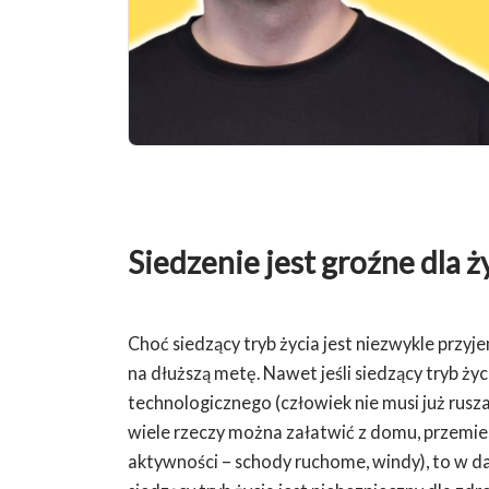
Siedzenie jest groźne dla ż
Choć siedzący tryb życia jest niezwykle przyj
na dłuższą metę. Nawet jeśli siedzący tryb ży
technologicznego (człowiek nie musi już rusza
wiele rzeczy można załatwić z domu, przemi
aktywności – schody ruchome, windy), to w da