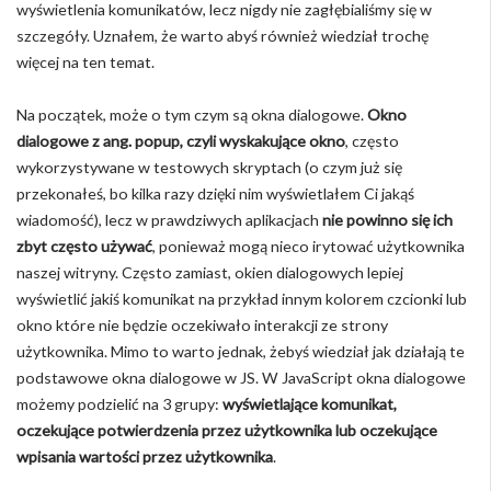
wyświetlenia komunikatów, lecz nigdy nie zagłębialiśmy się w
szczegóły. Uznałem, że warto abyś również wiedział trochę
więcej na ten temat.
Na początek, może o tym czym są okna dialogowe.
Okno
dialogowe z ang. popup, czyli wyskakujące okno
, często
wykorzystywane w testowych skryptach (o czym już się
przekonałeś, bo kilka razy dzięki nim wyświetlałem Ci jakąś
wiadomość), lecz w prawdziwych aplikacjach
nie powinno się ich
zbyt często używać
, ponieważ mogą nieco irytować użytkownika
naszej witryny. Często zamiast, okien dialogowych lepiej
wyświetlić jakiś komunikat na przykład innym kolorem czcionki lub
okno które nie będzie oczekiwało interakcji ze strony
użytkownika. Mimo to warto jednak, żebyś wiedział jak działają te
podstawowe okna dialogowe w JS. W JavaScript okna dialogowe
możemy podzielić na 3 grupy:
wyświetlające komunikat,
oczekujące potwierdzenia przez użytkownika lub oczekujące
wpisania wartości przez użytkownika
.