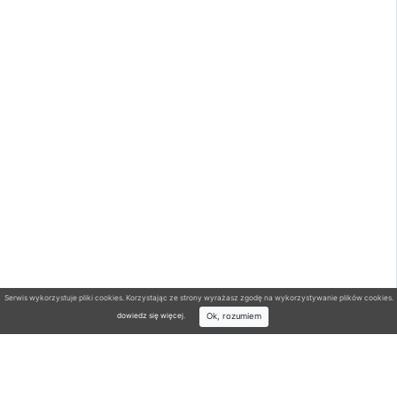
Serwis wykorzystuje pliki cookies. Korzystając ze strony wyrażasz zgodę na wykorzystywanie plików cookies.
Ok, rozumiem
dowiedz się więcej
.