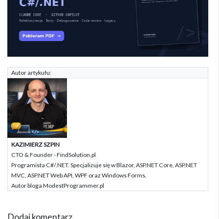
Autor artykułu:
KAZIMIERZ SZPIN
CTO & Founder - FindSolution.pl
Programista C#/.NET. Specjalizuje się w Blazor, ASP.NET Core, ASP.NET
MVC, ASP.NET Web API, WPF oraz Windows Forms.
Autor bloga ModestProgrammer.pl
Dodaj komentarz