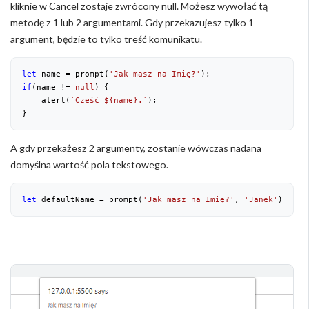
kliknie w Cancel zostaje zwrócony null. Możesz wywołać tą
metodę z 1 lub 2 argumentami. Gdy przekazujesz tylko 1
argument, będzie to tylko treść komunikatu.
let
 name = prompt(
'Jak masz na Imię?'
if
(name != 
null
) {

    alert(
`Cześć 
${name}
.`
);

}
A gdy przekażesz 2 argumenty, zostanie wówczas nadana
domyślna wartość pola tekstowego.
let
 defaultName = prompt(
'Jak masz na Imię?'
, 
'Janek'
);