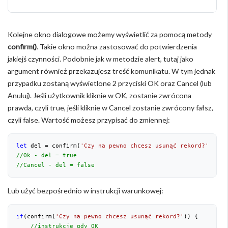
Kolejne okno dialogowe możemy wyświetlić za pomocą metody
confirm()
. Takie okno można zastosować do potwierdzenia
jakiejś czynności. Podobnie jak w metodzie alert, tutaj jako
argument również przekazujesz treść komunikatu. W tym jednak
przypadku zostaną wyświetlone 2 przyciski OK oraz Cancel (lub
Anuluj). Jeśli użytkownik kliknie w OK, zostanie zwrócona
prawda, czyli true, jeśli kliknie w Cancel zostanie zwrócony fałsz,
czyli false. Wartość możesz przypisać do zmiennej:
let
 del = confirm(
'Czy na pewno chcesz usunąć rekord?'
//Ok - del = true
//Cancel - del = false
Lub użyć bezpośrednio w instrukcji warunkowej:
if
(confirm(
'Czy na pewno chcesz usunąć rekord?'
)) {

//instrukcje gdy OK