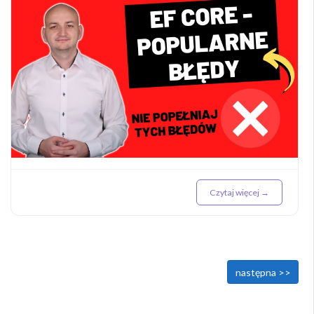
Czytaj więcej →
<< poprzednia
następna >>