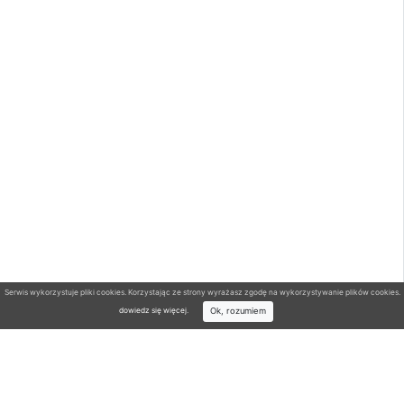
Serwis wykorzystuje pliki cookies. Korzystając ze strony wyrażasz zgodę na wykorzystywanie plików cookies.
Ok, rozumiem
dowiedz się więcej
.