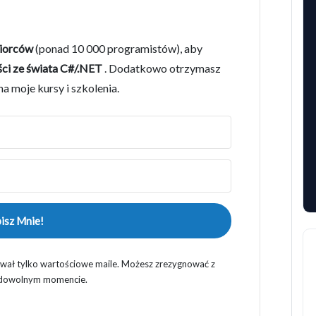
biorców
(ponad 10 000 programistów), aby
ści ze świata C#/.NET
. Dodatkowo otrzymasz
a moje kursy i szkolenia.
isz Mnie!
ywał tylko wartościowe maile. Możesz zrezygnować z
 dowolnym momencie.