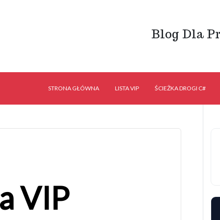
Blog Dla P
STRONA GŁÓWNA
LISTA VIP
ŚCIEŻKA DROGI C#
ta VIP