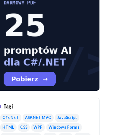
Tagi
C#/.NET
ASP.NET MVC
JavaScript
HTML
CSS
WPF
Windows Forms