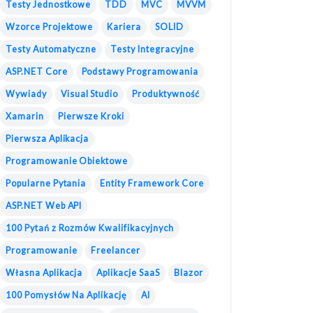
Testy Jednostkowe
TDD
MVC
MVVM
Wzorce Projektowe
Kariera
SOLID
Testy Automatyczne
Testy Integracyjne
ASP.NET Core
Podstawy Programowania
Wywiady
Visual Studio
Produktywność
Xamarin
Pierwsze Kroki
Pierwsza Aplikacja
Programowanie Obiektowe
Popularne Pytania
Entity Framework Core
ASP.NET Web API
100 Pytań z Rozmów Kwalifikacyjnych
Programowanie
Freelancer
Własna Aplikacja
Aplikacje SaaS
Blazor
100 Pomysłów Na Aplikację
AI