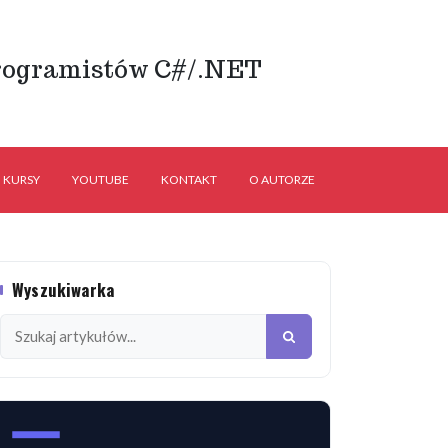
rogramistów C#/.NET
KURSY
YOUTUBE
KONTAKT
O AUTORZE
Wyszukiwarka