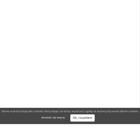
Serwis wykorzystuje pliki cookies. Korzystając ze strony wyrażasz zgodę na wykorzystywanie plików cookies.
Ok, rozumiem
dowiedz się więcej
.