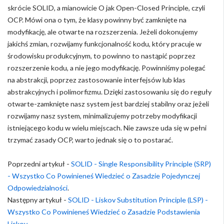
skrócie SOLID, a mianowicie O jak Open-Closed Principle, czyli
OCP. Mówi ona o tym, że klasy powinny być zamknięte na
modyfikację, ale otwarte na rozszerzenia. Jeżeli dokonujemy
jakichś zmian, rozwijamy funkcjonalność kodu, który pracuje w
środowisku produkcyjnym, to powinno to nastąpić poprzez
rozszerzenie kodu, a nie jego modyfikację. Powinniśmy polegać
na abstrakcji, poprzez zastosowanie interfejsów lub klas
abstrakcyjnych i polimorfizmu. Dzięki zastosowaniu się do reguły
otwarte-zamknięte nasz system jest bardziej stabilny oraz jeżeli
rozwijamy nasz system, minimalizujemy potrzeby modyfikacji
istniejącego kodu w wielu miejscach. Nie zawsze uda się w pełni
trzymać zasady OCP, warto jednak się o to postarać.
Poprzedni artykuł -
SOLID - Single Responsibility Principle (SRP)
- Wszystko Co Powinieneś Wiedzieć o Zasadzie Pojedynczej
Odpowiedzialności
.
Następny artykuł -
SOLID - Liskov Substitution Principle (LSP) -
Wszystko Co Powinieneś Wiedzieć o Zasadzie Podstawienia
Liskov
.