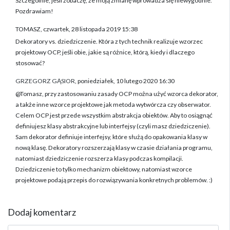
Szczególnie, jeśli zobaczę, że moją zmianę wprowadza się niewygodnie.
Pozdrawiam!
TOMASZ, czwartek, 28 listopada 2019 15:38
Dekoratory vs. dziedziczenie. Która z tych technik realizuje wzorzec
projektowy OCP, jeśli obie, jakie są różnice, którą, kiedy i dlaczego
stosować?
GRZEGORZ GĄSIOR
, poniedziałek, 10 lutego 2020 16:30
@Tomasz, przy zastosowaniu zasady OCP można użyć wzorca dekorator,
a także inne wzorce projektowe jak metoda wytwórcza czy obserwator.
Celem OCP jest przede wszystkim abstrakcja obiektów. Aby to osiągnąć
definiujesz klasy abstrakcyjne lub interfejsy (czyli masz dziedziczenie).
Sam dekorator definiuje interfejsy, które służą do opakowania klasy w
nową klasę. Dekoratory rozszerzają klasy w czasie działania programu,
natomiast dziedziczenie rozszerza klasy podczas kompilacji.
Dziedziczenie to tylko mechanizm obiektowy, natomiast wzorce
projektowe podają przepis do rozwiązywania konkretnych problemów. :)
Dodaj komentarz