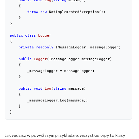
public
void
Log
(
string
 message
)

{

throw
new
 NotImplementedException();

    }

}

public
class
Logger
{

private
readonly
 IMessageLogger _messageLogger;

public
Logger
(
IMessageLogger messageLogger
)

{

        _messageLogger = messageLogger;

    }

public
void
Log
(
string
 message
)

{

        _messageLogger.Log(message);

    }

Jak widzisz w powyższym przykładzie, wszystkie typy to klasy