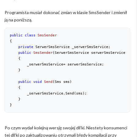
Programista musiał dokonać zmian w klasie SmsSender i zmienił
ją na poniższą.
public
class
SmsSender
{

private
 SerwerSmsService _serwerSmsService;

public
SmsSender
(
SerwerSmsService serwerSmsService
)

{

        _serwerSmsService= serwerSmsService;

    }

public
void
Send
(
Sms sms
)

{

        _serwerSmsService.Send(sms);

    }

Po czym wydał kolejną wersję swojej dll'ki. Niestety konsumenci
tej dll'ki po zaktualizowaniu otrzymali błędy kompilacji przy