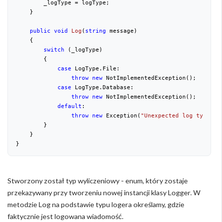
        _logType = logType;

    }

public
void
Log
(
string
 message
)

{

switch
 (_logType)

        {

case
 LogType.File:

throw
new
 NotImplementedException();

case
 LogType.Database:

throw
new
 NotImplementedException();

default
:

throw
new
 Exception(
"Unexpected log type!"
);
        }

    }

Stworzony został typ wyliczeniowy - enum, który zostaje
przekazywany przy tworzeniu nowej instancji klasy Logger. W
metodzie Log na podstawie typu logera określamy, gdzie
faktycznie jest logowana wiadomość.