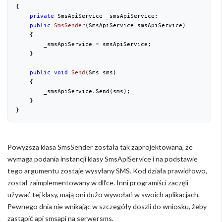
{

private
 SmsApiService _smsApiService;

public
SmsSender
(
SmsApiService smsApiService
)

{

        _smsApiService = smsApiService;

    }

public
void
Send
(
Sms sms
)

{

        _smsApiService.Send(sms);

    }

Powyższa klasa SmsSender została tak zaprojektowana, że
wymaga podania instancji klasy SmsApiService i na podstawie
tego argumentu zostaje wysyłany SMS. Kod działa prawidłowo,
został zaimplementowany w dll'ce. Inni programiści zaczęli
używać tej klasy, mają oni dużo wywołań w swoich aplikacjach.
Pewnego dnia nie wnikając w szczegóły doszli do wniosku, żeby
zastąpić api smsapi na serwersms.