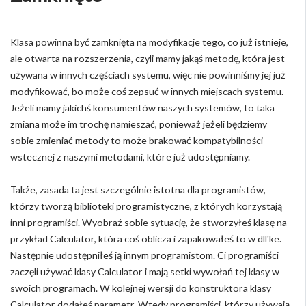
Klasa powinna być zamknięta na modyfikacje tego, co już istnieje,
ale otwarta na rozszerzenia, czyli mamy jakąś metodę, która jest
używana w innych częściach systemu, więc nie powinniśmy jej już
modyfikować, bo może coś zepsuć w innych miejscach systemu.
Jeżeli mamy jakichś konsumentów naszych systemów, to taka
zmiana może im trochę namieszać, ponieważ jeżeli będziemy
sobie zmieniać metody to może brakować kompatybilności
wstecznej z naszymi metodami, które już udostępniamy.
Także, zasada ta jest szczególnie istotna dla programistów,
którzy tworzą biblioteki programistyczne, z których korzystają
inni programiści. Wyobraź sobie sytuację, że stworzyłeś klasę na
przykład Calculator, która coś oblicza i zapakowałeś to w dll'ke.
Następnie udostępniłeś ją innym programistom. Ci programiści
zaczęli używać klasy Calculator i mają setki wywołań tej klasy w
swoich programach. W kolejnej wersji do konstruktora klasy
Calculator dodałeś parametr. Wtedy programiści, którzy używają