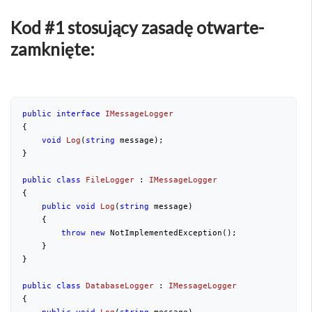
Kod #1 stosujący zasadę otwarte-
zamknięte:
public
interface
IMessageLogger
{

void
Log
(
string
 message
)
;

}

public
class
FileLogger
 : 
IMessageLogger
{

public
void
Log
(
string
 message
)

{

throw
new
 NotImplementedException();

    }

}

public
class
DatabaseLogger
 : 
IMessageLogger
{
