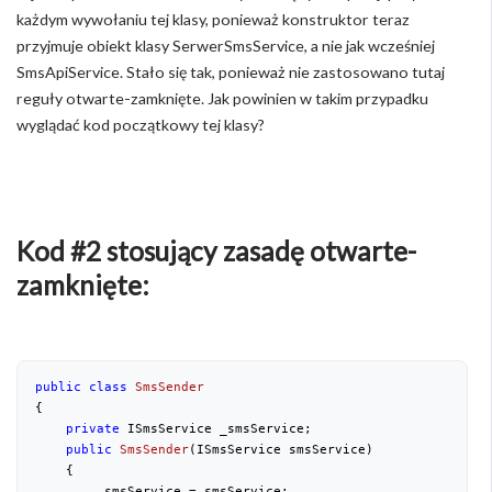
każdym wywołaniu tej klasy, ponieważ konstruktor teraz
przyjmuje obiekt klasy SerwerSmsService, a nie jak wcześniej
SmsApiService. Stało się tak, ponieważ nie zastosowano tutaj
reguły otwarte-zamknięte. Jak powinien w takim przypadku
wyglądać kod początkowy tej klasy?
Kod #2 stosujący zasadę otwarte-
zamknięte:
public
class
SmsSender
{

private
 ISmsService _smsService;

public
SmsSender
(
ISmsService smsService
)

{

        _smsService = smsService;
