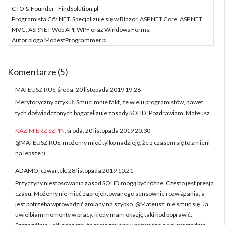
CTO & Founder - FindSolution.pl
Programista C#/.NET. Specjalizuje się w Blazor, ASP.NET Core, ASP.NET
MVC, ASP.NET Web API, WPF oraz Windows Forms.
Autor bloga ModestProgrammer.pl
Komentarze (5)
MATEUSZ RUS
, środa, 20 listopada 2019 19:26
Merytoryczny artykuł. Smuci mnie fakt, że wielu programistów, nawet
tych doświadczonych bagatelizuje zasady SOLID. Pozdrawiam, Mateusz.
KAZIMIERZ SZPIN
, środa, 20 listopada 2019 20:30
@MATEUSZ RUS, możemy mieć tylko nadzieję, że z czasem się to zmieni
na lepsze :)
ADAMO, czwartek, 28 listopada 2019 10:21
Przyczyny niestosowania zasad SOLID mogą być różne. Często jest presja
czasu. Możemy nie mieć zaprojektowanego sensownie rozwiązania, a
jest potrzeba wprowadzić zmiany na szybko. @Mateusz, nie smuć się. Ja
uwielbiam momenty w pracy, kiedy mam okazję taki kod poprawić.