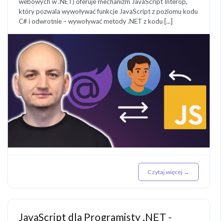
webowych w .NET) oferuje mechanizm JavaScript Interop,
który pozwala wywoływać funkcje JavaScript z poziomu kodu
C# i odwrotnie – wywoływać metody .NET z kodu [...]
Czytaj więcej →
JavaScript dla Programisty .NET -