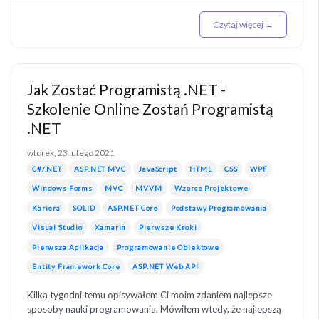
Czytaj więcej →
Jak Zostać Programistą .NET -
Szkolenie Online Zostań Programistą
.NET
wtorek, 23 lutego 2021
C#/.NET
ASP.NET MVC
JavaScript
HTML
CSS
WPF
Windows Forms
MVC
MVVM
Wzorce Projektowe
Kariera
SOLID
ASP.NET Core
Podstawy Programowania
Visual Studio
Xamarin
Pierwsze Kroki
Pierwsza Aplikacja
Programowanie Obiektowe
Entity Framework Core
ASP.NET Web API
Kilka tygodni temu opisywałem Ci moim zdaniem najlepsze
sposoby nauki programowania. Mówiłem wtedy, że najlepszą