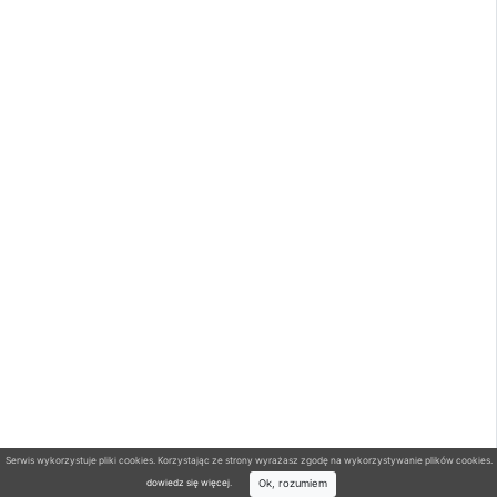
Serwis wykorzystuje pliki cookies. Korzystając ze strony wyrażasz zgodę na wykorzystywanie plików cookies.
Ok, rozumiem
dowiedz się więcej
.