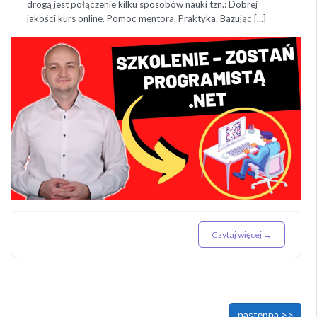
drogą jest połączenie kilku sposobów nauki tzn.: Dobrej
jakości kurs online. Pomoc mentora. Praktyka. Bazując [...]
Czytaj więcej →
<< poprzednia
następna >>