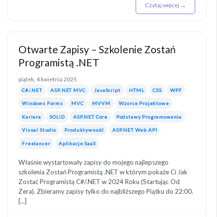
Czytaj więcej →
Otwarte Zapisy – Szkolenie Zostań
Programistą .NET
piątek, 4 kwietnia 2025
C#/.NET
ASP.NET MVC
JavaScript
HTML
CSS
WPF
Windows Forms
MVC
MVVM
Wzorce Projektowe
Kariera
SOLID
ASP.NET Core
Podstawy Programowania
Visual Studio
Produktywność
ASP.NET Web API
Freelancer
Aplikacje SaaS
Właśnie wystartowały zapisy do mojego najlepszego
szkolenia Zostań Programistą .NET w którym pokaże Ci Jak
Zostać Programistą C#/.NET w 2024 Roku (Startując Od
Zera). Zbieramy zapisy tylko do najbliższego Piątku do 22:00.
[...]