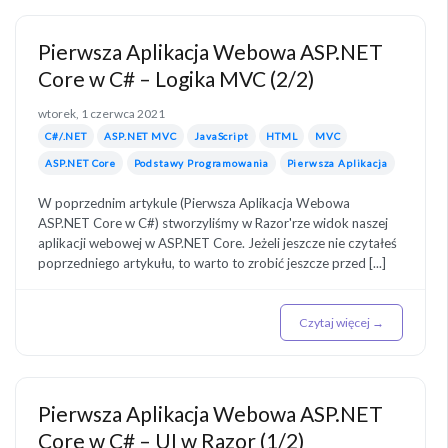
Pierwsza Aplikacja Webowa ASP.NET
Core w C# – Logika MVC (2/2)
wtorek, 1 czerwca 2021
C#/.NET
ASP.NET MVC
JavaScript
HTML
MVC
ASP.NET Core
Podstawy Programowania
Pierwsza Aplikacja
W poprzednim artykule (Pierwsza Aplikacja Webowa
ASP.NET Core w C#) stworzyliśmy w Razor'rze widok naszej
aplikacji webowej w ASP.NET Core. Jeżeli jeszcze nie czytałeś
poprzedniego artykułu, to warto to zrobić jeszcze przed [...]
Czytaj więcej →
Pierwsza Aplikacja Webowa ASP.NET
Core w C# – UI w Razor (1/2)