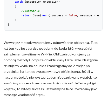
catch
 (Exception exception)

    {

//logowanie
return
 Json(
new
 { success = 
false
, message = except
    }

}
Wewnątrz metody wykonujemy odpowiednie obliczenia. Tutaj
już ten kod jest bardzo podobny, do kodu, który wcześniej
zaimplementowaliśmy w WPF'ie. Obliczeń dokonujemy za
pomocą metody Compute obiektu klasy DateTable. Następnie
rzutujemy wynik na double'a i zaokrąglamy do 2 miejsc po
przecinku. Na koniec zwracamy nowy obiekt json'a. Jeżeli w
naszej metodzie nie wystąpi żaden nieoczekiwany wyjątek, to
zwrócimy success true oraz wartość obliczeń. Jeżeli wystąpi
wyjątek, to wtedy success ustawiamy na falce i zwracamy jako
message wiadomość błędu.