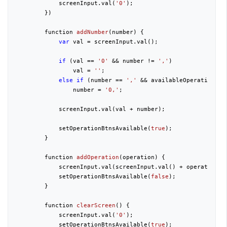
            screenInput.val(
'0'
);

        })

function 
addNumber
(
number
) 
{

var
 val = screenInput.val();

if
 (val == 
'0'
 && number != 
','
)

                val = 
''
;

else
if
 (number == 
','
 && availableOperations.i
                number = 
'0,'
;

            screenInput.val(val + number);

            setOperationBtnsAvailable(
true
);

        }

function 
addOperation
(
operation
) 
{

            screenInput.val(screenInput.val() + operation);

            setOperationBtnsAvailable(
false
);

        }

function 
clearScreen
(
) 
{

            screenInput.val(
'0'
);

            setOperationBtnsAvailable(
true
);
