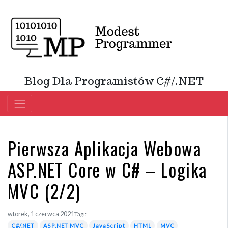
Blog Dla Programistów C#/.NET
Pierwsza Aplikacja Webowa
ASP.NET Core w C# – Logika
MVC (2/2)
wtorek, 1 czerwca 2021
Tagi:
C#/.NET
ASP.NET MVC
JavaScript
HTML
MVC