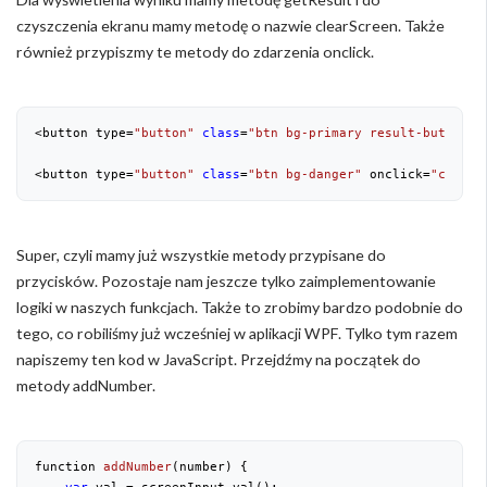
czyszczenia ekranu mamy metodę o nazwie clearScreen. Także
również przypiszmy te metody do zdarzenia onclick.
<button type=
"button"
class
=
"btn bg-primary result-button"
 
<button type=
"button"
class
=
"btn bg-danger"
 onclick=
"clearS
Super, czyli mamy już wszystkie metody przypisane do
przycisków. Pozostaje nam jeszcze tylko zaimplementowanie
logiki w naszych funkcjach. Także to zrobimy bardzo podobnie do
tego, co robiliśmy już wcześniej w aplikacji WPF. Tylko tym razem
napiszemy ten kod w JavaScript. Przejdźmy na początek do
metody addNumber.
function 
addNumber
(
number
) 
{
