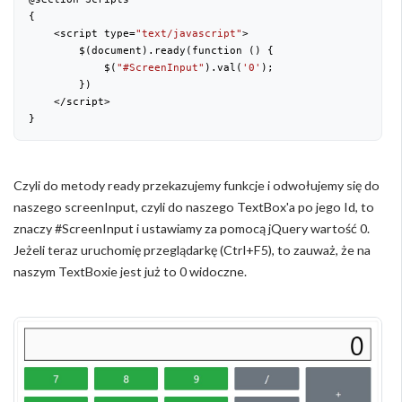
{

    <script type=
"text/javascript"
>

        $(document).ready(function () {

            $(
"#ScreenInput"
).val(
'0'
);

        })

    </script>

}
Czyli do metody ready przekazujemy funkcje i odwołujemy się do
naszego screenInput, czyli do naszego TextBox'a po jego Id, to
znaczy #ScreenInput i ustawiamy za pomocą jQuery wartość 0.
Jeżeli teraz uruchomię przeglądarkę (Ctrl+F5), to zauważ, że na
naszym TextBoxie jest już to 0 widoczne.