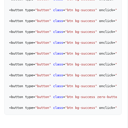
<button type=
"button"
class
=
"btn bg-success"
 onclick=
"addNu
<button type=
"button"
class
=
"btn bg-success"
 onclick=
"addNu
<button type=
"button"
class
=
"btn bg-success"
 onclick=
"addNu
<button type=
"button"
class
=
"btn bg-success"
 onclick=
"addNu
<button type=
"button"
class
=
"btn bg-success"
 onclick=
"addNu
<button type=
"button"
class
=
"btn bg-success"
 onclick=
"addNu
<button type=
"button"
class
=
"btn bg-success"
 onclick=
"addNu
<button type=
"button"
class
=
"btn bg-success"
 onclick=
"addNu
<button type=
"button"
class
=
"btn bg-success zero-button"
 on
<button type=
"button"
class
=
"btn bg-success"
 onclick=
"addNu