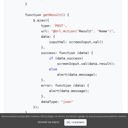
        }

function 
getResult
(
) 
{

            $.ajax({

                type: 
'POST'
,

                url: 
"@Url.Action("
Result
", "
Home
")"
,

                data: {

                    inputVal: screenInput.val()

                },

                success: function (data) {

if
 (data.success)

                        screenInput.val(data.result);

else
                        alert(data.message);

                },

                error: function (data) {

                    alert(data.message);

                },

                dataType: 
"json"
            });

        }

Serwis wykorzystuje pliki cookies. Korzystając ze strony wyrażasz zgodę na wykorzystywanie plików cookies.
Ok, rozumiem
dowiedz się więcej
.