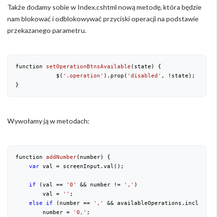
Także dodamy sobie w Index.cshtml nową metodę, która będzie
nam blokować i odblokowywać przyciski operacji na podstawie
przekazanego parametru.
function 
setOperationBtnsAvailable
(
state
) 
{

            $(
'.operation'
).prop(
'disabled'
, !state);

}
Wywołamy ją w metodach:
function 
addNumber
(
number
) 
{

var
 val = screenInput.val();

if
 (val == 
'0'
 && number != 
','
)

        val = 
''
;

else
if
 (number == 
','
 && availableOperations.includes(
        number = 
'0,'
;
