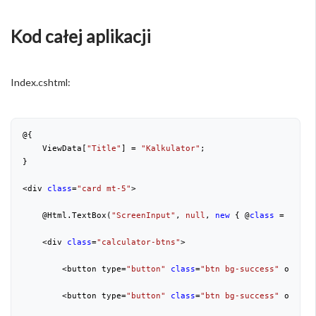
Kod całej aplikacji
Index.cshtml:
@{

    ViewData[
"Title"
] = 
"Kalkulator"
;

}

<div 
class
=
"card mt-5"
>

    @Html.TextBox(
"ScreenInput"
, 
null
, 
new
 { @
class
 = 
"calc
    <div 
class
=
"calculator-btns"
>

        <button type=
"button"
class
=
"btn bg-success"
 onclic
        <button type=
"button"
class
=
"btn bg-success"
 onclic