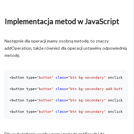
Implementacja metod w JavaScript
Następnie dla operacji mamy osobną metodę, to znaczy
addOperation, także również dla operacji ustawimy odpowiednią
metodę.
<button type=
"button"
class
=
"btn bg-secondary"
 onclick=
"add
<button type=
"button"
class
=
"btn bg-secondary add-button"
 o
<button type=
"button"
class
=
"btn bg-secondary"
 onclick=
"add
<button type=
"button"
class
=
"btn bg-secondary"
 onclick=
"add
Dla wyświetlenia wyniku mamy metodę getResult i do