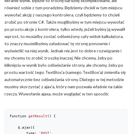
ekranie wynik. Będzie to trochę bardziej skomplikowane, ale
również sobie z tym poradzimy. Będziemy chcieli w tym miejscu
wywołać akcję z naszego kontrolera, czyli będziemy to chcieli
zrobić po stronie C#. Także moglibyśmy w tym miejscu wywołać
po prostu akcje z kontrolera, tylko wtedy, jeżeli byśmy ją wywalił
wprost, to musiałby zostać odświeżony cały widok kalkulatora,
to znaczy musielibyśmy załadować tę stronę ponownie i
wyświetlić na niej wynik. Jednak nie jest to dobre rozwiązanie i
my chcemy to zrobić troszkę inaczej. Nie chcemy, żeby po
kliknięciu w wynik było odświeżanie strony, ale chcemy, żeby po
prostu wartość tego TextBox'a (samego TextBox'a) zmieniła się
automatycznie bez odświeżania strony. Dlatego w tej metodzie
musimy skorzystać z ajax'a, który nam pozwala właśnie na takie
rzeczy. Wywołanie ajaxa, może wyglądać w ten sposób:
function 
getResult
(
) 
{

    $.ajax({

        type: 
'POST'
,
