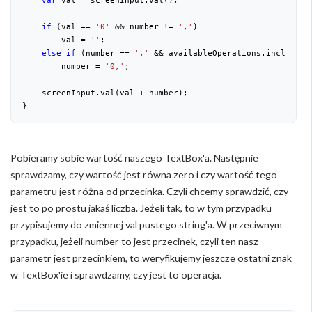
var
 val = screenInput.val();

if
 (val == 
'0'
 && number != 
','
)

        val = 
''
;

else
if
 (number == 
','
 && availableOperations.includes(
        number = 
'0,'
;

    screenInput.val(val + number);

}
Pobieramy sobie wartość naszego TextBox'a. Następnie
sprawdzamy, czy wartość jest równa zero i czy wartość tego
parametru jest różna od przecinka. Czyli chcemy sprawdzić, czy
jest to po prostu jakaś liczba. Jeżeli tak, to w tym przypadku
przypisujemy do zmiennej val pustego string'a. W przeciwnym
przypadku, jeżeli number to jest przecinek, czyli ten nasz
parametr jest przecinkiem, to weryfikujemy jeszcze ostatni znak
w TextBox'ie i sprawdzamy, czy jest to operacja.