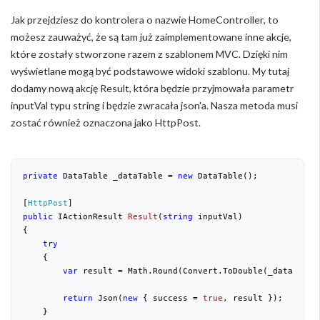
Jak przejdziesz do kontrolera o nazwie HomeController, to
możesz zauważyć, że są tam już zaimplementowane inne akcje,
które zostały stworzone razem z szablonem MVC. Dzięki nim
wyświetlane mogą być podstawowe widoki szablonu. My tutaj
dodamy nową akcję Result, która będzie przyjmowała parametr
inputVal typu string i będzie zwracała json'a. Nasza metoda musi
zostać również oznaczona jako HttpPost.
private
 DataTable _dataTable = 
new
 DataTable();

[
HttpPost
public
 IActionResult 
Result
(
string
 inputVal
{

try
    {

var
 result = Math.Round(Convert.ToDouble(_dataTable
return
 Json(
new
 { success = 
true
, result });

    }
