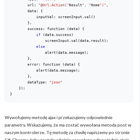
        url: 
"@Url.Action("
Result
", "
Home
")"
,

        data: {

            inputVal: screenInput.val()

        },

        success: function (data) {

if
 (data.success)

                screenInput.val(data.result);

else
                alert(data.message);

        },

        error: function (data) {

            alert(data.message);

        },

        dataType: 
"json"
    });

}
Wywołujemy metodę ajax i przekazujemy odpowiednie
parametry. Wskazujemy, że ma zostać wywołana metoda post w
naszym kontrolerze. Tę metodę za chwilę napiszemy po stronie
C#. Chcemy, żeby została właśnie wywołana odpowiednia akcja.