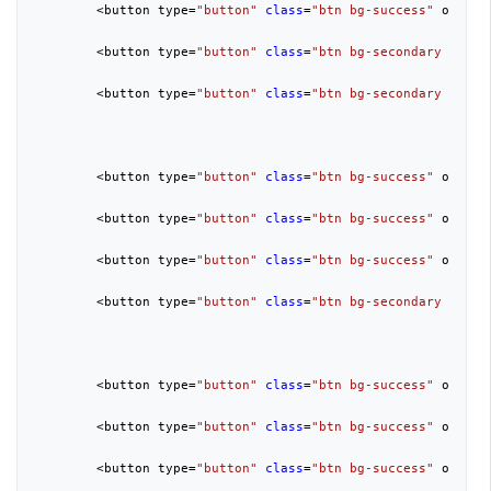
        <button type=
"button"
class
=
"btn bg-success"
 onclic
        <button type=
"button"
class
=
"btn bg-secondary opera
        <button type=
"button"
class
=
"btn bg-secondary add-b
        <button type=
"button"
class
=
"btn bg-success"
 onclic
        <button type=
"button"
class
=
"btn bg-success"
 onclic
        <button type=
"button"
class
=
"btn bg-success"
 onclic
        <button type=
"button"
class
=
"btn bg-secondary opera
        <button type=
"button"
class
=
"btn bg-success"
 onclic
        <button type=
"button"
class
=
"btn bg-success"
 onclic
        <button type=
"button"
class
=
"btn bg-success"
 onclic