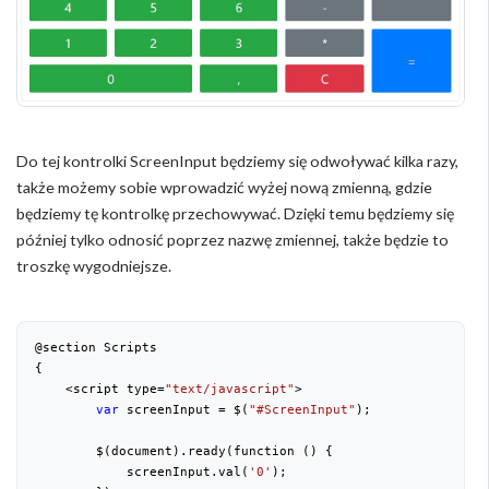
Do tej kontrolki ScreenInput będziemy się odwoływać kilka razy,
także możemy sobie wprowadzić wyżej nową zmienną, gdzie
będziemy tę kontrolkę przechowywać. Dzięki temu będziemy się
później tylko odnosić poprzez nazwę zmiennej, także będzie to
troszkę wygodniejsze.
@section Scripts

{

    <script type=
"text/javascript"
>

var
 screenInput = $(
"#ScreenInput"
);

        $(document).ready(function () {

            screenInput.val(
'0'
);
