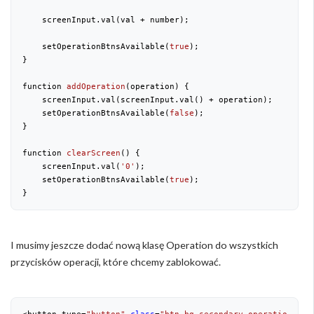
    screenInput.val(val + number);

    setOperationBtnsAvailable(
true
);

}

function 
addOperation
(
operation
) 
{

    screenInput.val(screenInput.val() + operation);

    setOperationBtnsAvailable(
false
);

}

function 
clearScreen
(
) 
{

    screenInput.val(
'0'
);

    setOperationBtnsAvailable(
true
);

}
I musimy jeszcze dodać nową klasę Operation do wszystkich
przycisków operacji, które chcemy zablokować.