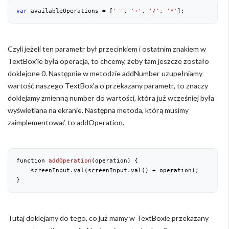
var
 availableOperations = [
'-'
, 
'+'
, 
'/'
, 
'*'
];
Czyli jeżeli ten parametr był przecinkiem i ostatnim znakiem w
TextBox'ie była operacja, to chcemy, żeby tam jeszcze zostało
doklejone 0. Następnie w metodzie addNumber uzupełniamy
wartość naszego TextBox'a o przekazany parametr, to znaczy
doklejamy zmienną number do wartości, która już wcześniej była
wyświetlana na ekranie. Następna metoda, którą musimy
zaimplementować to addOperation.
function 
addOperation
(
operation
) 
{

    screenInput.val(screenInput.val() + operation);

}
Tutaj doklejamy do tego, co już mamy w TextBoxie przekazany