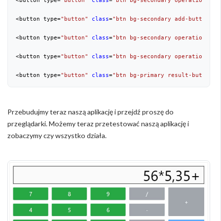
<button type=
"button"
class
=
"btn bg-secondary operation"
 on
<button type=
"button"
class
=
"btn bg-secondary add-button op
<button type=
"button"
class
=
"btn bg-secondary operation"
 on
<button type=
"button"
class
=
"btn bg-secondary operation"
 on
<button type=
"button"
class
=
"btn bg-primary result-button o
Przebudujmy teraz naszą aplikację i przejdź proszę do
przeglądarki. Możemy teraz przetestować naszą aplikację i
zobaczymy czy wszystko działa.