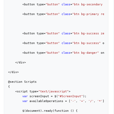
        <button type=
"button"
class
=
"btn bg-secondary opera
        <button type=
"button"
class
=
"btn bg-primary result-
        <button type=
"button"
class
=
"btn bg-success zero-bu
        <button type=
"button"
class
=
"btn bg-success"
 onclic
        <button type=
"button"
class
=
"btn bg-danger"
 onclick
    </div>

</div>

@section Scripts

{

    <script type=
"text/javascript"
>

var
 screenInput = $(
"#ScreenInput"
);

var
 availableOperations = [
'-'
, 
'+'
, 
'/'
, 
'*'
];

        $(document).ready(function () {
