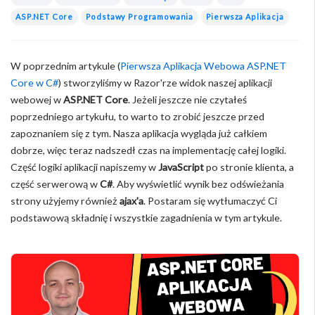
ASP.NET Core
Podstawy Programowania
Pierwsza Aplikacja
W poprzednim artykule (
Pierwsza Aplikacja Webowa ASP.NET
Core w C#
) stworzyliśmy w Razor'rze widok naszej aplikacji
webowej w
ASP.NET Core
. Jeżeli jeszcze nie czytałeś
poprzedniego artykułu, to warto to zrobić jeszcze przed
zapoznaniem się z tym. Nasza aplikacja wygląda już całkiem
dobrze, więc teraz nadszedł czas na implementację całej logiki.
Część logiki aplikacji napiszemy w
JavaScript
po stronie klienta, a
część serwerową w
C#
. Aby wyświetlić wynik bez odświeżania
strony użyjemy również
ajax'a
. Postaram się wytłumaczyć Ci
podstawową składnię i wszystkie zagadnienia w tym artykule.