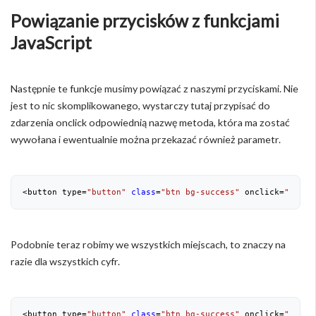
Powiązanie przycisków z funkcjami
JavaScript
Następnie te funkcje musimy powiązać z naszymi przyciskami. Nie
jest to nic skomplikowanego, wystarczy tutaj przypisać do
zdarzenia onclick odpowiednią nazwę metoda, która ma zostać
wywołana i ewentualnie można przekazać również parametr.
<button type=
"button"
class
=
"btn bg-success"
 onclick=
"addNu
Podobnie teraz robimy we wszystkich miejscach, to znaczy na
razie dla wszystkich cyfr.
<button type=
"button"
class
=
"btn bg-success"
 onclick=
"addNu