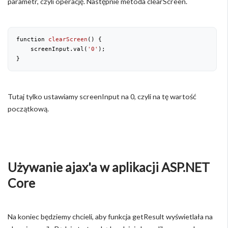
parametr, czyli operację. Następnie metoda clearScreen.
function 
clearScreen
(
) 
{

    screenInput.val(
'0'
);

}
Tutaj tylko ustawiamy screenInput na 0, czyli na tę wartość
początkową.
Używanie ajax'a w aplikacji ASP.NET
Core
Na koniec będziemy chcieli, aby funkcja getResult wyświetlała na