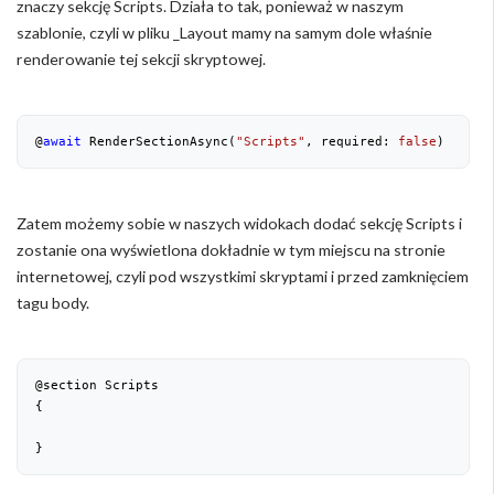
znaczy sekcję Scripts. Działa to tak, ponieważ w naszym
szablonie, czyli w pliku _Layout mamy na samym dole właśnie
renderowanie tej sekcji skryptowej.
@
await
 RenderSectionAsync(
"Scripts"
, required: 
false
)
Zatem możemy sobie w naszych widokach dodać sekcję Scripts i
zostanie ona wyświetlona dokładnie w tym miejscu na stronie
internetowej, czyli pod wszystkimi skryptami i przed zamknięciem
tagu body.
@section Scripts

{

}