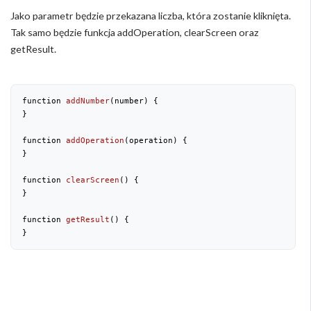
Jako parametr będzie przekazana liczba, która zostanie kliknięta.
Tak samo będzie funkcja addOperation, clearScreen oraz
getResult.
function 
addNumber
(
number
) 
{

}

function 
addOperation
(
operation
) 
{

}

function 
clearScreen
(
) 
{

}

function 
getResult
(
) 
{

}