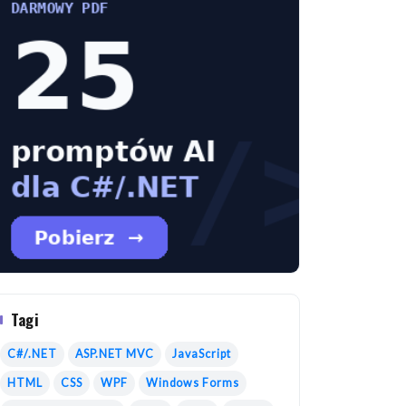
Tagi
C#/.NET
ASP.NET MVC
JavaScript
HTML
CSS
WPF
Windows Forms