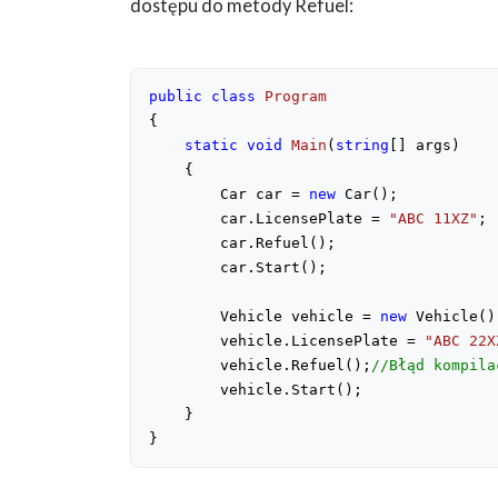
dostępu do metody Refuel:
public
class
Program
{

static
void
Main
(
string
[] args
)

{

        Car car = 
new
 Car();

        car.LicensePlate = 
"ABC 11XZ"
;

        car.Refuel();

        car.Start();

        Vehicle vehicle = 
new
 Vehicle();
        vehicle.LicensePlate = 
"ABC 22X
        vehicle.Refuel();
//Błąd kompila
        vehicle.Start();

    }

}