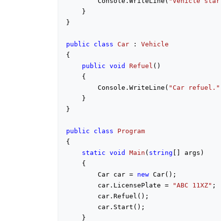
        Console.WriteLine(
"Vehicle star
    }

}

public
class
Car
 : 
Vehicle
{

public
void
Refuel
(
)

{

        Console.WriteLine(
"Car refuel."
    }

}

public
class
Program
{

static
void
Main
(
string
[] args
)

{

        Car car = 
new
 Car();

        car.LicensePlate = 
"ABC 11XZ"
;

        car.Refuel();

        car.Start();

    }
