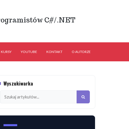
rogramistów C#/.NET
KURSY
YOUTUBE
KONTAKT
O AUTORZE
Wyszukiwarka