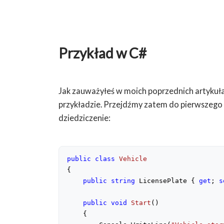
Przykład w C#
Jak zauważyłeś w moich poprzednich artykułac
przykładzie. Przejdźmy zatem do pierwszego 
dziedziczenie:
public
class
Vehicle
{

public
string
 LicensePlate { 
get
; 
s
public
void
Start
(
)

{
