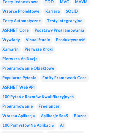
Testy Jednostkowe
TDD
MVC
MVVM
Wzorce Projektowe
Kariera
SOLID
Testy Automatyczne
Testy Integracyjne
ASP.NET Core
Podstawy Programowania
Wywiady
Visual Studio
Produktywność
Xamarin
Pierwsze Kroki
Pierwsza Aplikacja
Programowanie Obiektowe
Popularne Pytania
Entity Framework Core
ASP.NET Web API
100 Pytań z Rozmów Kwalifikacyjnych
Programowanie
Freelancer
Własna Aplikacja
Aplikacje SaaS
Blazor
100 Pomysłów Na Aplikację
AI