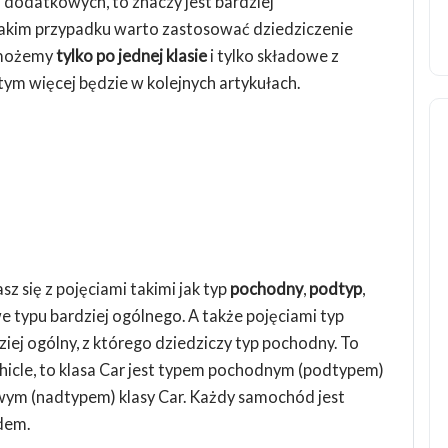
a dodatkowych, to znaczy jest bardziej
takim przypadku warto zastosować dziedziczenie
 możemy
tylko po jednej klasie
i tylko składowe z
m więcej będzie w kolejnych artykułach.
z się z pojęciami takimi jak typ
pochodny
,
podtyp
,
e typu bardziej ogólnego. A także pojęciami typ
rdziej ogólny, z którego dziedziczy typ pochodny. To
 Vehicle, to klasa Car jest typem pochodnym (podtypem)
zowym (nadtypem) klasy Car. Każdy samochód jest
dem.