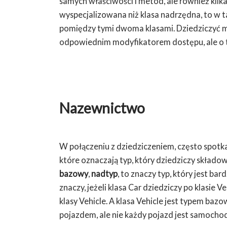
samych właściwości i metod, ale również kilk
wyspecjalizowana niż klasa nadrzędna, to w 
pomiędzy tymi dwoma klasami. Dziedziczyć
odpowiednim modyfikatorem dostępu, ale o ty
Nazewnictwo
W połączeniu z dziedziczeniem, często spotkas
które oznaczają typ, który dziedziczy składow
bazowy
,
nadtyp
, to znaczy typ, który jest ba
znaczy, jeżeli klasa Car dziedziczy po klasie
klasy Vehicle. A klasa Vehicle jest typem ba
pojazdem, ale nie każdy pojazd jest samocho