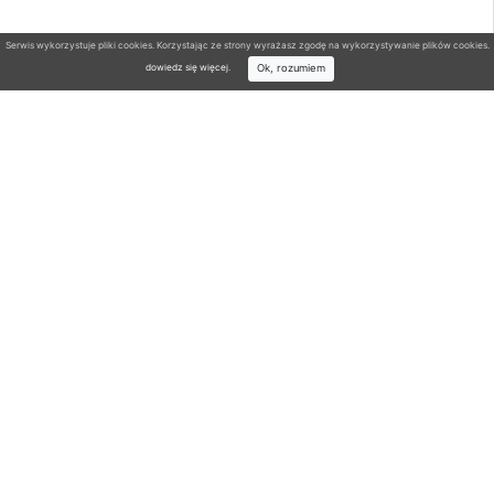
Serwis wykorzystuje pliki cookies. Korzystając ze strony wyrażasz zgodę na wykorzystywanie plików cookies.
Ok, rozumiem
dowiedz się więcej
.
Wyszukiwarka