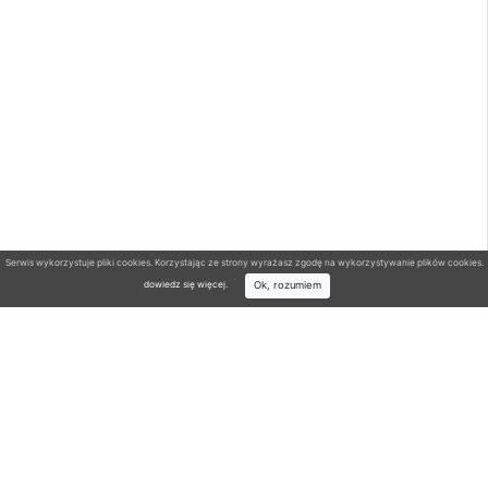
Serwis wykorzystuje pliki cookies. Korzystając ze strony wyrażasz zgodę na wykorzystywanie plików cookies.
Ok, rozumiem
dowiedz się więcej
.
Wyszukiwarka