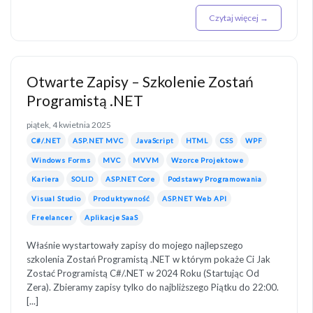
Czytaj więcej →
Otwarte Zapisy – Szkolenie Zostań
Programistą .NET
piątek, 4 kwietnia 2025
C#/.NET
ASP.NET MVC
JavaScript
HTML
CSS
WPF
Windows Forms
MVC
MVVM
Wzorce Projektowe
Kariera
SOLID
ASP.NET Core
Podstawy Programowania
Visual Studio
Produktywność
ASP.NET Web API
Freelancer
Aplikacje SaaS
Właśnie wystartowały zapisy do mojego najlepszego
szkolenia Zostań Programistą .NET w którym pokaże Ci Jak
Zostać Programistą C#/.NET w 2024 Roku (Startując Od
Zera). Zbieramy zapisy tylko do najbliższego Piątku do 22:00.
[...]