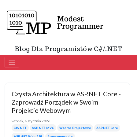
Blog Dla Programistów C#/.NET
Czysta Architektura w ASP.NET Core -
Zaprowadź Porządek w Swoim
Projekcie Webowym
wtorek, 6 stycznia 2026
C#/.NET
ASP.NET MVC
Wzorce Projektowe
ASP.NET Core
ASP.NET Web API
Programowanie