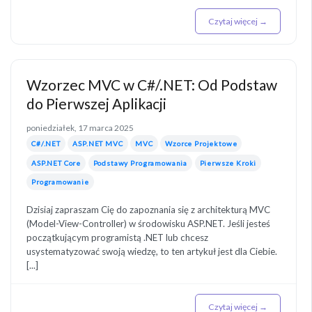
Czytaj więcej →
Wzorzec MVC w C#/.NET: Od Podstaw
do Pierwszej Aplikacji
poniedziałek, 17 marca 2025
C#/.NET
ASP.NET MVC
MVC
Wzorce Projektowe
ASP.NET Core
Podstawy Programowania
Pierwsze Kroki
Programowanie
Dzisiaj zapraszam Cię do zapoznania się z architekturą MVC
(Model-View-Controller) w środowisku ASP.NET. Jeśli jesteś
początkującym programistą .NET lub chcesz
usystematyzować swoją wiedzę, to ten artykuł jest dla Ciebie.
[...]
Czytaj więcej →