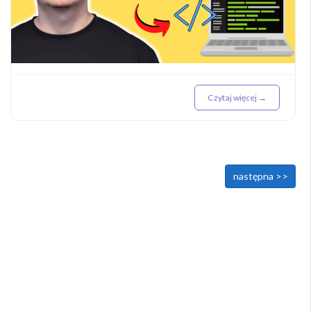
Czytaj więcej →
<< poprzednia
następna >>