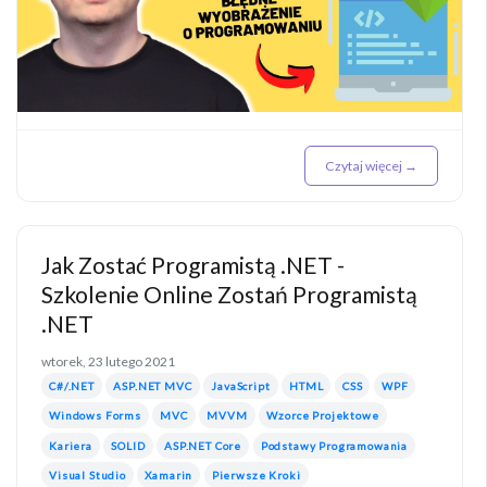
Czytaj więcej →
Jak Zostać Programistą .NET -
Szkolenie Online Zostań Programistą
.NET
wtorek, 23 lutego 2021
C#/.NET
ASP.NET MVC
JavaScript
HTML
CSS
WPF
Windows Forms
MVC
MVVM
Wzorce Projektowe
Kariera
SOLID
ASP.NET Core
Podstawy Programowania
Visual Studio
Xamarin
Pierwsze Kroki