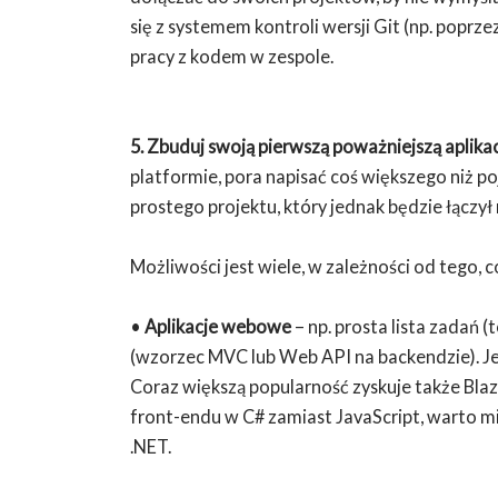
się z systemem kontroli wersji Git (np. poprz
pracy z kodem w zespole.
5. Zbuduj swoją pierwszą poważniejszą aplikac
platformie, pora napisać coś większego niż p
prostego projektu, który jednak będzie łączy
Możliwości jest wiele, w zależności od tego, co
•
Aplikacje webowe
– np. prosta lista zadań 
(wzorzec MVC lub Web API na backendzie). Jes
Coraz większą popularność zyskuje także Bla
front-endu w C# zamiast JavaScript, warto mi
.NET.