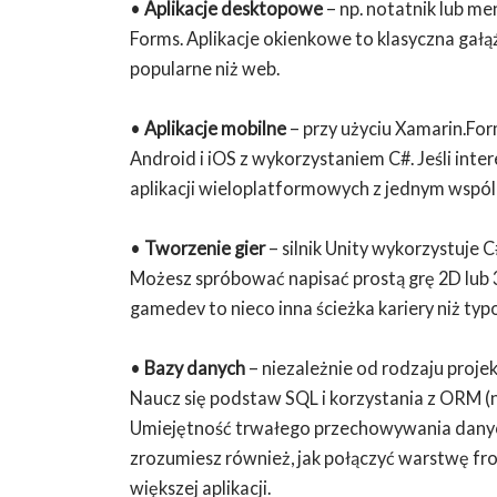
•
Aplikacje desktopowe
– np. notatnik lub m
Forms. Aplikacje okienkowe to klasyczna gałąź
popularne niż web.
•
Aplikacje mobilne
– przy użyciu Xamarin.For
Android i iOS z wykorzystaniem C#. Jeśli inte
aplikacji wieloplatformowych z jednym wspó
•
Tworzenie gier
– silnik Unity wykorzystuje 
Możesz spróbować napisać prostą grę 2D lub 
gamedev to nieco inna ścieżka kariery niż typ
•
Bazy danych
– niezależnie od rodzaju projek
Naucz się podstaw SQL i korzystania z ORM (n
Umiejętność trwałego przechowywania danych
zrozumiesz również, jak połączyć warstwę fr
większej aplikacji.