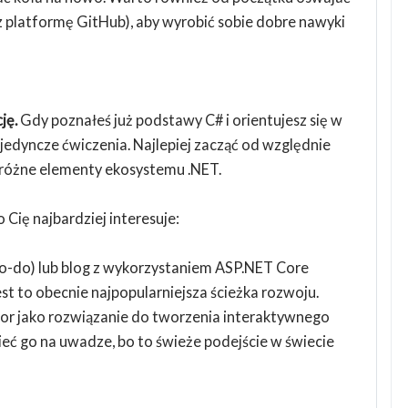
ez platformę GitHub), aby wyrobić sobie dobre nawyki
ję.
Gdy poznałeś już podstawy C# i orientujesz się w
ojedyncze ćwiczenia. Najlepiej zacząć od względnie
ł różne elementy ekosystemu .NET.
 Cię najbardziej interesuje:
(to-do) lub blog z wykorzystaniem ASP.NET Core
t to obecnie najpopularniejsza ścieżka rozwoju.
zor jako rozwiązanie do tworzenia interaktywnego
eć go na uwadze, bo to świeże podejście w świecie