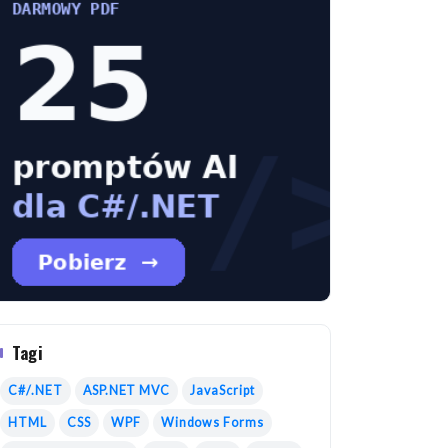
Tagi
C#/.NET
ASP.NET MVC
JavaScript
HTML
CSS
WPF
Windows Forms