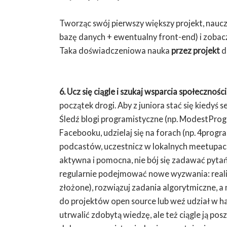
Tworząc swój pierwszy większy projekt, nauczy
bazę danych + ewentualny front-end) i zobaczy
Taka doświadczeniowa nauka
przez projekt
d
6. Ucz się ciągle i szukaj wsparcia społeczności
początek drogi. Aby z juniora stać się kiedyś
Śledź blogi programistyczne (np. ModestProgr
Facebooku, udzielaj się na forach (np. 4progr
podcastów, uczestnicz w lokalnych meetupach
aktywna i pomocna, nie bój się zadawać pytań,
regularnie podejmować nowe wyzwania: realizu
złożone), rozwiązuj zadania algorytmiczne, a 
do projektów open source lub weź udział w ha
utrwalić zdobytą wiedzę, ale też ciągle ją posz