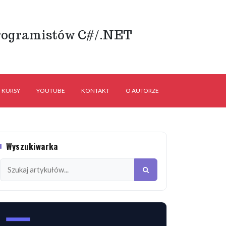
rogramistów C#/.NET
KURSY
YOUTUBE
KONTAKT
O AUTORZE
Wyszukiwarka