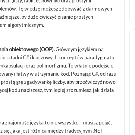
h (listy, tablice, słowniki) oraz prostymi
roblemów. Tę wiedzę możesz zdobywać z darmowych
ażniejsze, by dużo ćwiczyć pisanie prostych
iem algorytmicznym.
wania obiektowego (OOP).
Głównym językiem na
aniu składni C# i kluczowych konceptów paradygmatu
enkapsulacji oraz polimorfizmu. To właśnie podejście
owany i łatwy w utrzymaniu kod. Poznając C#, od razu
, prostą grę zgadywankę liczby, aby przećwiczyć nowo
cej kodu napiszesz, tym lepiej zrozumiesz, jak działa
a znajomość języka to nie wszystko – musisz pojąć,
 się, jaka jest różnica między tradycyjnym .NET