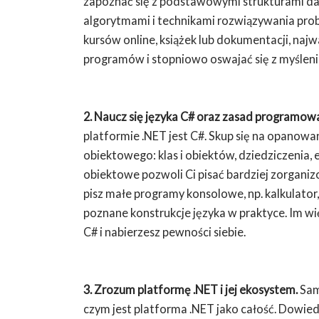
zapoznać się z podstawowymi strukturami danyc
algorytmami i technikami rozwiązywania p
kursów online, książek lub dokumentacji, najw
programów i stopniowo oswajać się z myślen
2. Naucz się języka C# oraz zasad programo
platformie .NET jest C#. Skup się na opanow
obiektowego: klas i obiektów, dziedziczenia, 
obiektowe pozwoli Ci pisać bardziej zorganiz
pisz małe programy konsolowe, np. kalkulator
poznane konstrukcje języka w praktyce. Im wię
C# i nabierzesz pewności siebie.
3. Zrozum platformę .NET i jej ekosystem.
Sam
czym jest platforma .NET jako całość. Dowiedz