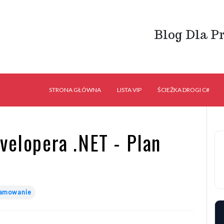
Blog Dla P
STRONA GŁÓWNA
LISTA VIP
ŚCIEŻKA DROGI C#
velopera .NET - Plan
ramowanie