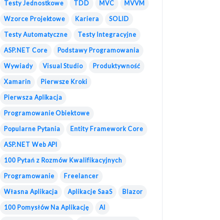
Testy Jednostkowe
TDD
MVC
MVVM
Wzorce Projektowe
Kariera
SOLID
Testy Automatyczne
Testy Integracyjne
ASP.NET Core
Podstawy Programowania
Wywiady
Visual Studio
Produktywność
Xamarin
Pierwsze Kroki
Pierwsza Aplikacja
Programowanie Obiektowe
Popularne Pytania
Entity Framework Core
ASP.NET Web API
100 Pytań z Rozmów Kwalifikacyjnych
Programowanie
Freelancer
Własna Aplikacja
Aplikacje SaaS
Blazor
100 Pomysłów Na Aplikację
AI