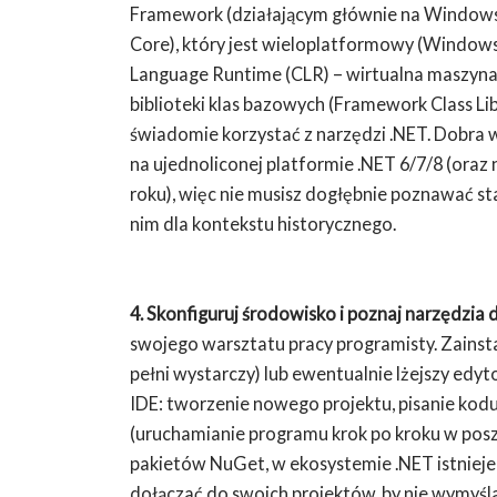
Framework (działającym głównie na Windows
Core), który jest wieloplatformowy (Windows
Language Runtime (CLR) – wirtualna maszyna 
biblioteki klas bazowych (Framework Class Li
świadomie korzystać z narzędzi .NET. Dobra 
na ujednoliconej platformie .NET 6/7/8 (oraz
roku), więc nie musisz dogłębnie poznawać s
nim dla kontekstu historycznego.
4. Skonfiguruj środowisko i poznaj narzędzia 
swojego warsztatu pracy programisty. Zains
pełni wystarczy) lub ewentualnie lżejszy edyt
IDE: tworzenie nowego projektu, pisanie kod
(uruchamianie programu krok po kroku w posz
pakietów NuGet, w ekosystemie .NET istniej
dołączać do swoich projektów, by nie wymyś