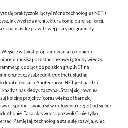
sz się praktycznie łączyć różne technologie (.NET +
sz, jak wygląda architektura kompletnej aplikacji.
a Ci namiastkę prawdziwej pracy programisty.
.
Wejście w świat programowania to dopiero
 seniorem, musisz pozostać ciekawy i głodny wiedzy.
ammer.pl), dołącz do polskich grup .NET na
ammers.net czy subreddit r/dotnet), słuchaj
 i konferencjach. Społeczność .NET jest bardzo
 każdy z nas kiedyś zaczynał. Staraj się również
j kolejne projekty (coraz większe i bardziej
nawet spróbuj swoich sił w dołożeniu czegoś od siebie
ckathonie. Taka aktywność pozwoli Ci nie tylko
erzać. Pamiętaj, technologia stale się rozwija, więc