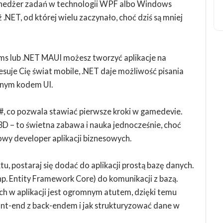
enedżer zadań w technologii WPF albo Windows
 .NET, od której wielu zaczynało, choć dziś są mniej
ms lub .NET MAUI możesz tworzyć aplikacje na
resuje Cię świat mobile, .NET daje możliwość pisania
lnym kodem UI.
C#, co pozwala stawiać pierwsze kroki w gamedevie.
3D – to świetna zabawa i nauka jednocześnie, choć
owy developer aplikacji biznesowych.
tu, postaraj się dodać do aplikacji prostą bazę danych.
p. Entity Framework Core) do komunikacji z bazą.
 w aplikacji jest ogromnym atutem, dzięki temu
ont-end z back-endem i jak strukturyzować dane w