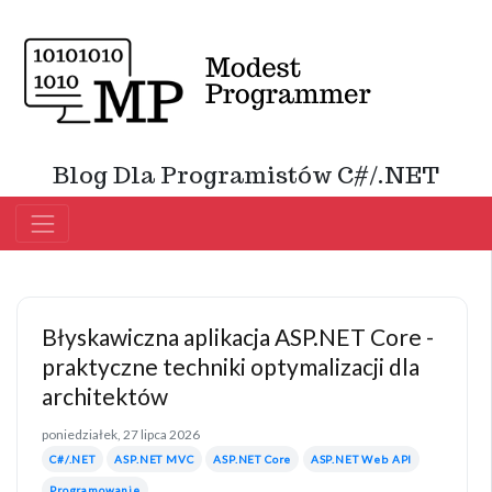
Blog Dla Programistów C#/.NET
Błyskawiczna aplikacja ASP.NET Core -
praktyczne techniki optymalizacji dla
architektów
poniedziałek, 27 lipca 2026
C#/.NET
ASP.NET MVC
ASP.NET Core
ASP.NET Web API
Programowanie