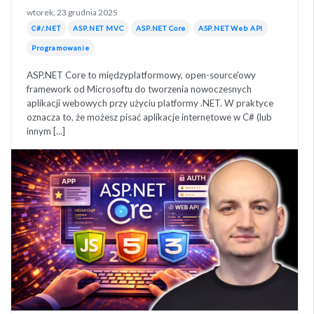
wtorek, 23 grudnia 2025
C#/.NET
ASP.NET MVC
ASP.NET Core
ASP.NET Web API
Programowanie
ASP.NET Core to międzyplatformowy, open-source'owy
framework od Microsoftu do tworzenia nowoczesnych
aplikacji webowych przy użyciu platformy .NET. W praktyce
oznacza to, że możesz pisać aplikacje internetowe w C# (lub
innym [...]