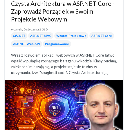
Czysta Architektura w ASP.NET Core -
Zaprowadź Porządek w Swoim
Projekcie Webowym
wtorek, 6 stycznia 2026
C#/.NET
ASP.NET MVC
Wzorce Projektowe
ASP.NET Core
ASP.NET Web API
Programowanie
Wraz z rozwojem aplikacji webowych w ASP.NET Core łatwo
wpaść w pułapkę rosnącego bałaganu w kodzie. Klasy puchną,
zależności mieszają się, a projekt staje się trudny w
utrzymaniu, tzw. "spaghetti code". Czysta Architektura [...]