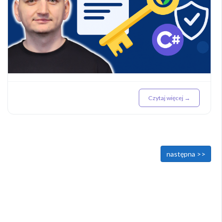
Czytaj więcej →
<< poprzednia
następna >>