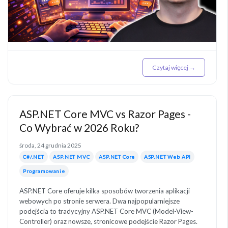
Czytaj więcej →
ASP.NET Core MVC vs Razor Pages -
Co Wybrać w 2026 Roku?
środa, 24 grudnia 2025
C#/.NET
ASP.NET MVC
ASP.NET Core
ASP.NET Web API
Programowanie
ASP.NET Core oferuje kilka sposobów tworzenia aplikacji
webowych po stronie serwera. Dwa najpopularniejsze
podejścia to tradycyjny ASP.NET Core MVC (Model-View-
Controller) oraz nowsze, stronicowe podejście Razor Pages.