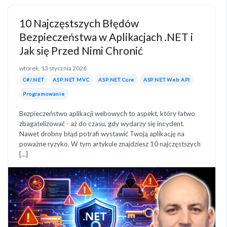
10 Najczęstszych Błędów
Bezpieczeństwa w Aplikacjach .NET i
Jak się Przed Nimi Chronić
wtorek, 13 stycznia 2026
C#/.NET
ASP.NET MVC
ASP.NET Core
ASP.NET Web API
Programowanie
Bezpieczeństwo aplikacji webowych to aspekt, który łatwo
zbagatelizować - aż do czasu, gdy wydarzy się incydent.
Nawet drobny błąd potrafi wystawić Twoją aplikację na
poważne ryzyko. W tym artykule znajdziesz 10 najczęstszych
[...]