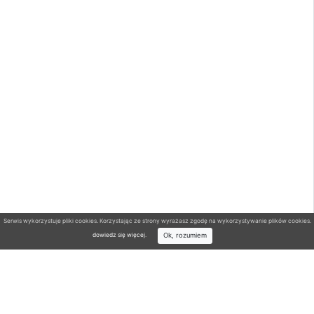
Serwis wykorzystuje pliki cookies. Korzystając ze strony wyrażasz zgodę na wykorzystywanie plików cookies.
Ok, rozumiem
dowiedz się więcej
.
Wyszukiwarka