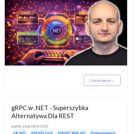
Czytaj więcej →
gRPC w .NET - Superszybka
Alternatywa Dla REST
piątek, 26 grudnia 2025
C#/.NET
ASP.NET Core
ASP.NET Web API
Programowanie