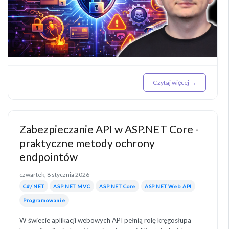
Czytaj więcej →
Zabezpieczanie API w ASP.NET Core -
praktyczne metody ochrony
endpointów
czwartek, 8 stycznia 2026
C#/.NET
ASP.NET MVC
ASP.NET Core
ASP.NET Web API
Programowanie
W świecie aplikacji webowych API pełnią rolę kręgosłupa