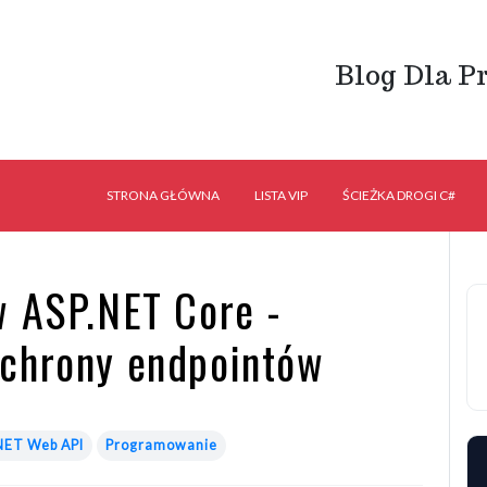
Blog Dla P
STRONA GŁÓWNA
LISTA VIP
ŚCIEŻKA DROGI C#
w ASP.NET Core -
ochrony endpointów
NET Web API
Programowanie