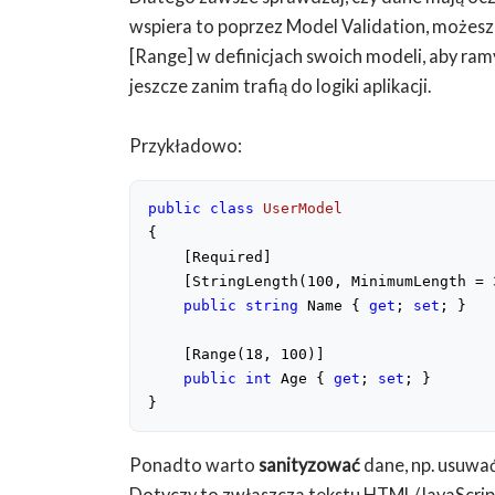
wspiera to poprzez Model Validation, możesz 
[Range] w definicjach swoich modeli, aby r
jeszcze zanim trafią do logiki aplikacji.
Przykładowo:
public
class
UserModel
{
    [Required]
    [StringLength(
100
, MinimumLength = 
public
string
 Name { 
get
; 
set
; }
    [Range(
18
, 
100
)]
public
int
 Age { 
get
; 
set
; }
}
Ponadto warto
sanityzować
dane, np. usuwa
Dotyczy to zwłaszcza tekstu HTML/JavaScript