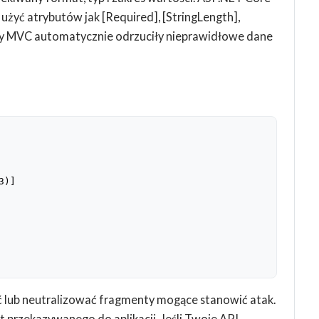
użyć atrybutów jak [Required], [StringLength],
amy MVC automatycznie odrzuciły nieprawidłowe dane
3
)]
ć lub neutralizować fragmenty mogące stanowić atak.
 przekazywanego do aplikacji. Jeśli Twoje API