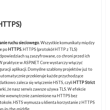
(HTTPS)
anie ruchu sieciowego
. Wszystkie komunikaty między
ie po
HTTPS
. HTTPS (protokół HTTP z TLS)
dpowiedziach są zaszyfrowane, co chroni przed ich
W praktyce w ASP.NET Core wystarczy włączyć
acji aplikacji. Domyślne szablony projektów już to
 automatycznie przekieruje każde przychodzące
tkowo zaleca się włączenie HSTS, czyli
HTTP Strict
rki, że nasz serwis zawsze używa TLS. W efekcie
tanie wewnętrznie zamienione na HTTPS bez
tokole. HSTS wymusza u klienta korzystanie z HTTPS
an-in-the-middle.