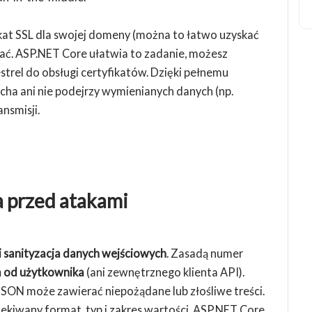
kat SSL dla swojej domeny (można to łatwo uzyskać
wiać. ASP.NET Core ułatwia to zadanie, możesz
el do obsługi certyfikatów. Dzięki pełnemu
cha ani nie podejrzy wymienianych danych (np.
nsmisji.
a przed atakami
i sanityzacja danych wejściowych
. Zasadą numer
m od użytkownika
(ani zewnętrznego klienta API).
JSON może zawierać niepożądane lub złośliwe treści.
ekiwany format, typ i zakres wartości. ASP.NET Core