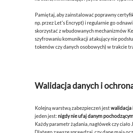
Pamiętaj, aby zainstalować poprawny certyfi
np. przez Let's Encrypt) i regularnie go odna
skorzystać z wbudowanych mechanizmów Kestr
szyfrowaniu komunikacji atakujący nie podsłu
tokenów czy danych osobowych) w trakcie tra
Walidacja danych i ochron
Kolejną warstwą zabezpieczeń jest
walidacja 
jeden jest:
nigdy nie ufaj danym pochodzący
Każdy parametr żądania, nagłówek czy ciało 
Dlatego zawsze sprawdzaj, czy dane mają ocz