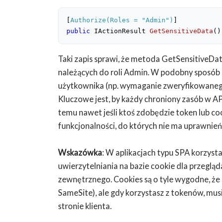
[
Authorize(Roles = 
"Admin"
)
]
public
 IActionResult 
GetSensitiveData
(
)
Taki zapis sprawi, że metoda GetSensitiveDa
należących do roli Admin. W podobny sposób 
użytkownika (np. wymaganie zweryfikowanego 
Kluczowe jest, by każdy chroniony zasób w A
temu nawet jeśli ktoś zdobędzie token lub co
funkcjonalności, do których nie ma uprawnień
Wskazówka
: W aplikacjach typu SPA korzyst
uwierzytelniania na bazie cookie dla przeglą
zewnętrznego. Cookies są o tyle wygodne, że
SameSite), ale gdy korzystasz z tokenów, mu
stronie klienta.