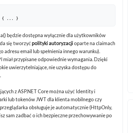
 
{ ... }
ta() będzie dostępna wyłącznie dla użytkowników
da się tworzyć
polityki autoryzacji
oparte na claimach
adresu email lub spełnienia innego warunku).
PI miał przypisane odpowiednie wymagania. Dzięki
okie uwierzytelniające, nie uzyska dostępu do
.
ających z ASP.NET Core można użyć Identity i
darki lub tokenów JWT dla klienta mobilnego czy
 przeglądarka obsługuje je automatycznie (HttpOnly,
sisz sam zadbać o ich bezpieczne przechowywanie po