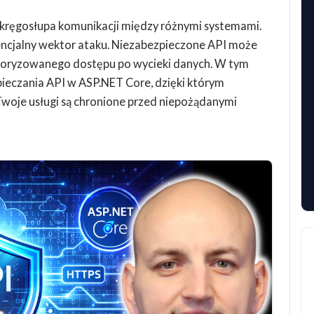
ę kręgosłupa komunikacji między różnymi systemami.
encjalny wektor ataku. Niezabezpieczone API może
toryzowanego dostępu po wycieki danych. W tym
pieczania API w ASP.NET Core, dzięki którym
 Twoje usługi są chronione przed niepożądanymi