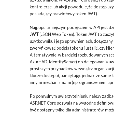
kontrolerze lub akcji powoduje, że dostęp uzys
posiadający prawidłowy token JWT).
Najpopularniejszym podejściem w API jest dzi
JWT
(JSON Web Token). Token JWT to zasz
użytkowniku i jego uprawnieniach, dołączany
zweryfikować podpis tokenu i ustalić, czy kli
Alternatywnie, w bardziej rozbudowanych sce
Azure AD, IdentityServer) do delegowania u
prostszych przypadków wewnątrz organizacj
klucze dostępu), pamiętając jednak, że same kl
innymi mechanizmami (np. ograniczeniem upr
Po pomyślnym uwierzytelnieniu należy zadba
ASP.NET Core pozwala na wygodne definiowani
być dostępny tylko dla administratorów, możn