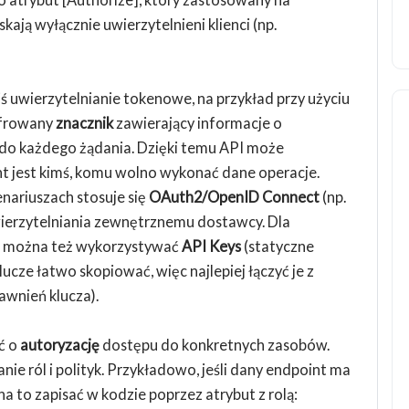
kają wyłącznie uwierzytelnieni klienci (np.
ś uwierzytelnianie tokenowe, na przykład przy użyciu
yfrowany
znacznik
zawierający informacje o
 do każdego żądania. Dzięki temu API może
ent jest kimś, komu wolno wykonać dane operacje.
nariuszach stosuje się
OAuth2/OpenID Connect
(np.
wierzytelniania zewnętrznemu dostawcy. Dla
i można też wykorzystywać
API Keys
(statyczne
ucze łatwo skopiować, więc najlepiej łączyć je z
awnień klucza).
ć o
autoryzację
dostępu do konkretnych zasobów.
e ról i polityk. Przykładowo, jeśli dany endpoint ma
a to zapisać w kodzie poprzez atrybut z rolą: