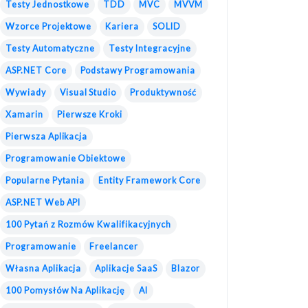
Testy Jednostkowe
TDD
MVC
MVVM
Wzorce Projektowe
Kariera
SOLID
Testy Automatyczne
Testy Integracyjne
ASP.NET Core
Podstawy Programowania
Wywiady
Visual Studio
Produktywność
Xamarin
Pierwsze Kroki
Pierwsza Aplikacja
Programowanie Obiektowe
Popularne Pytania
Entity Framework Core
ASP.NET Web API
100 Pytań z Rozmów Kwalifikacyjnych
Programowanie
Freelancer
Własna Aplikacja
Aplikacje SaaS
Blazor
100 Pomysłów Na Aplikację
AI