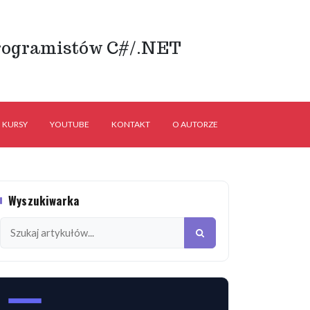
rogramistów C#/.NET
KURSY
YOUTUBE
KONTAKT
O AUTORZE
Wyszukiwarka