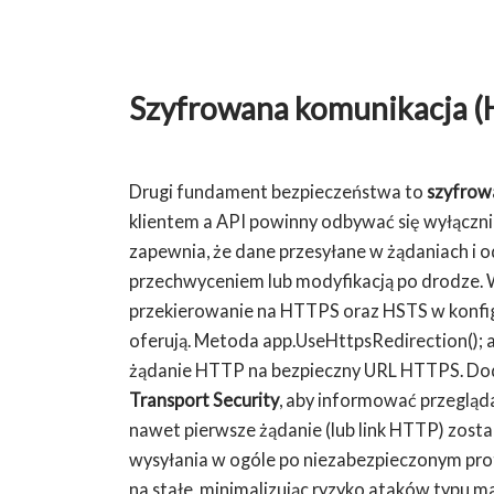
Szyfrowana komunikacja 
Drugi fundament bezpieczeństwa to
szyfrow
klientem a API powinny odbywać się wyłączn
zapewnia, że dane przesyłane w żądaniach i o
przechwyceniem lub modyfikacją po drodze. 
przekierowanie na HTTPS oraz HSTS w konfigur
oferują. Metoda app.UseHttpsRedirection();
żądanie HTTP na bezpieczny URL HTTPS. Doda
Transport Security
, aby informować przegląda
nawet pierwsze żądanie (lub link HTTP) zos
wysyłania w ogóle po niezabezpieczonym pro
na stałe, minimalizując ryzyko ataków typu m