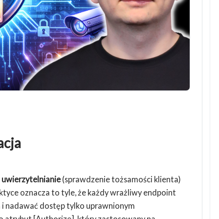
acja
t
uwierzytelnianie
(sprawdzenie tożsamości klienta)
ktyce oznacza to tyle, że każdy wrażliwy endpoint
i nadawać dostęp tylko uprawnionym
 atrybut [Authorize], który zastosowany na