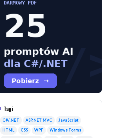
Tagi
C#/.NET
ASP.NET MVC
JavaScript
HTML
CSS
WPF
Windows Forms