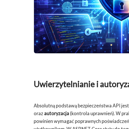
Uwierzytelnianie i autoryz
Absolutną podstawą bezpieczeństwa API jes
oraz
autoryzacja
(kontrola uprawnień). W pra
powinien wymagać poprawnych poświadczeń 
użytkownikom. W ASP.NET Core służy do tego