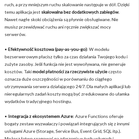
ruch, a przy mniejszym ruchu skalowanie następuje w dół. Dzięki
temu aplikacja jest
skalowalna bez dodatkowych zabiegów
.
Nawet nagłe skoki obciążenia są płynnie obsługiwane. Nie
musisz przewidywać ruchu ani ręcznie zwiększać mocy
serwerów.
•
Efektywność kosztowa (pay-as-you-go)
: W modelu
bezserwerowym płacisz tylko za czas działania Twojego kodu i
zużyte zasoby. Jeśli funkcja nie jest wywoływana, nie generuje
kosztów. Taki
model płatności za rzeczywiste użycie
często
oznacza duże oszczędności w porównaniu do ciągłego
utrzymywania serwera działającego 24/7. Dla małych aplikacji lub
nieregularnych zadań koszty mogą być zredukowane do ułamka
wydatków tradycyjnego hostingu.
•
Integracja z ekosystemem Azure
: Azure Functions oferuje
bogaty zestaw wyzwalaczy i powiązań integrujących się z innymi
usługami Azure (Storage, Service Bus, Event Grid, SQL itp.).
Możesz łatwo reagować na zdarzenia w tych usługach i