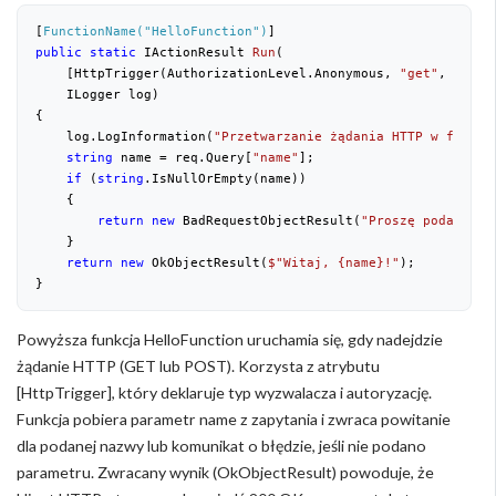
[
FunctionName(
"HelloFunction"
)
]
public
static
 IActionResult 
Run
(
    [HttpTrigger(AuthorizationLevel.Anonymous, 
"get"
, 
"post
    ILogger log)
{
    log.LogInformation(
"Przetwarzanie żądania HTTP w funkcj
string
 name = req.Query[
"name"
];
if
 (
string
.IsNullOrEmpty(name))
    {
return
new
 BadRequestObjectResult(
"Proszę podać par
    }
return
new
 OkObjectResult(
$"Witaj, 
{name}
!"
);
}
Powyższa funkcja HelloFunction uruchamia się, gdy nadejdzie
żądanie HTTP (GET lub POST). Korzysta z atrybutu
[HttpTrigger], który deklaruje typ wyzwalacza i autoryzację.
Funkcja pobiera parametr name z zapytania i zwraca powitanie
dla podanej nazwy lub komunikat o błędzie, jeśli nie podano
parametru. Zwracany wynik (OkObjectResult) powoduje, że