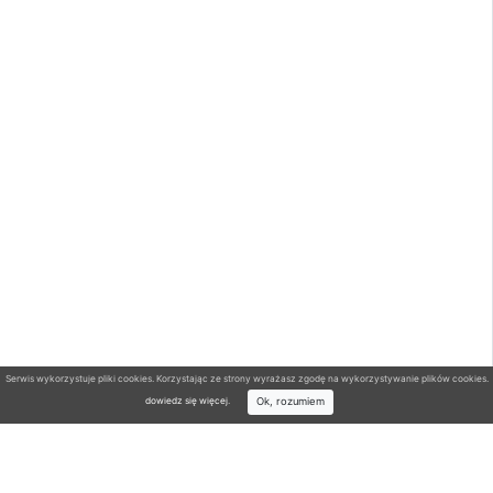
Serwis wykorzystuje pliki cookies. Korzystając ze strony wyrażasz zgodę na wykorzystywanie plików cookies.
Ok, rozumiem
dowiedz się więcej
.