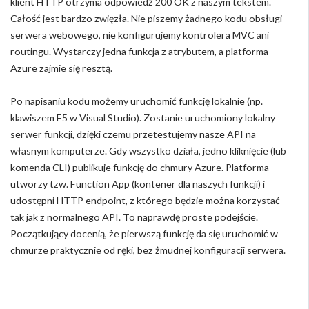
klient HTTP otrzyma odpowiedź 200 OK z naszym tekstem.
Całość jest bardzo zwięzła. Nie piszemy żadnego kodu obsługi
serwera webowego, nie konfigurujemy kontrolera MVC ani
routingu. Wystarczy jedna funkcja z atrybutem, a platforma
Azure zajmie się resztą.
Po napisaniu kodu możemy uruchomić funkcję lokalnie (np.
klawiszem F5 w Visual Studio). Zostanie uruchomiony lokalny
serwer funkcji, dzięki czemu przetestujemy nasze API na
własnym komputerze. Gdy wszystko działa, jedno kliknięcie (lub
komenda CLI) publikuje funkcję do chmury Azure. Platforma
utworzy tzw. Function App (kontener dla naszych funkcji) i
udostępni HTTP endpoint, z którego będzie można korzystać
tak jak z normalnego API. To naprawdę proste podejście.
Początkujący docenią, że pierwszą funkcję da się uruchomić w
chmurze praktycznie od ręki, bez żmudnej konfiguracji serwera.