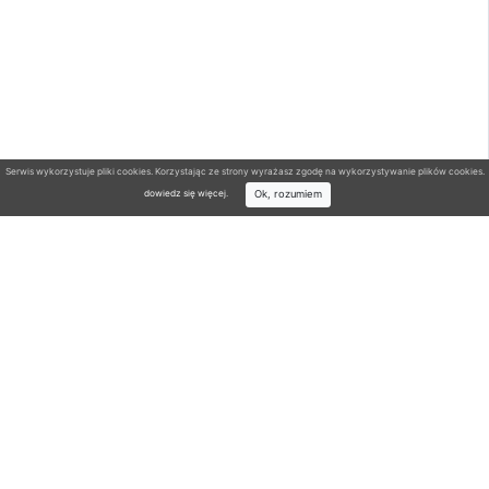
Serwis wykorzystuje pliki cookies. Korzystając ze strony wyrażasz zgodę na wykorzystywanie plików cookies.
Ok, rozumiem
dowiedz się więcej
.
Wyszukiwarka