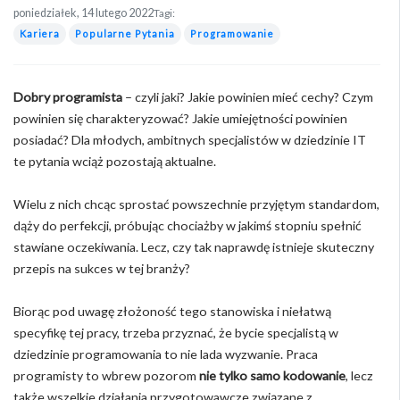
poniedziałek, 14 lutego 2022
Tagi:
Kariera
Popularne Pytania
Programowanie
Dobry programista
– czyli jaki? Jakie powinien mieć cechy? Czym
powinien się charakteryzować? Jakie umiejętności powinien
posiadać? Dla młodych, ambitnych specjalistów w dziedzinie IT
te pytania wciąż pozostają aktualne.
Wielu z nich chcąc sprostać powszechnie przyjętym standardom,
dąży do perfekcji, próbując chociażby w jakimś stopniu spełnić
stawiane oczekiwania. Lecz, czy tak naprawdę istnieje skuteczny
przepis na sukces w tej branży?
Biorąc pod uwagę złożoność tego stanowiska i niełatwą
specyfikę tej pracy, trzeba przyznać, że bycie specjalistą w
dziedzinie programowania to nie lada wyzwanie. Praca
programisty to wbrew pozorom
nie tylko samo kodowanie
, lecz
także wszelkie działania przygotowawcze związane z