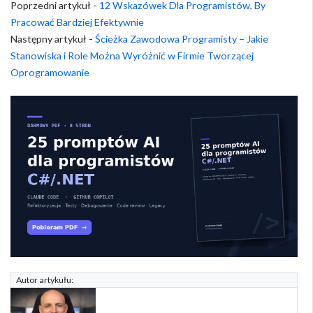
Poprzedni artykuł -
12 Wskazówek Dla Programistów, By
Pracować Bardziej Efektywnie
Następny artykuł -
Ścieżka Zawodowa Programisty – Jakie
Stanowiska i Role Można Wyróżnić w Firmie Tworzącej
Oprogramowanie
Autor artykułu: