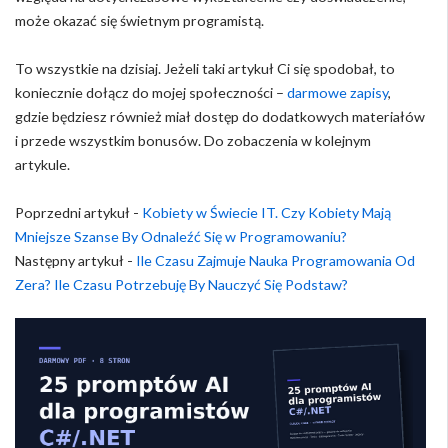
może okazać się świetnym programistą.
To wszystkie na dzisiaj. Jeżeli taki artykuł Ci się spodobał, to
koniecznie dołącz do mojej społeczności –
darmowe zapisy
,
gdzie będziesz również miał dostęp do dodatkowych materiałów
i przede wszystkim bonusów. Do zobaczenia w kolejnym
artykule.
Poprzedni artykuł -
Kobiety w Świecie IT. Czy Kobiety Mają
Mniejsze Szanse By Odnaleźć Się w Programowaniu?
Następny artykuł -
Ile Czasu Zajmuje Nauka Programowania Od
Zera? Ile Czasu Potrzebuję By Nauczyć Się Podstaw?