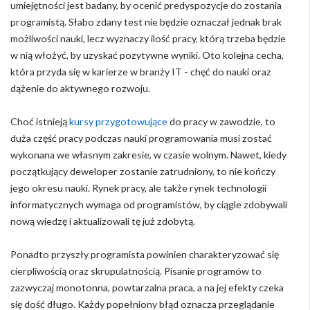
umiejętności jest badany, by ocenić predyspozycje do zostania
programistą. Słabo zdany test nie będzie oznaczał jednak brak
możliwości nauki, lecz wyznaczy ilość pracy, którą trzeba będzie
w nią włożyć, by uzyskać pozytywne wyniki. Oto kolejna cecha,
która przyda się w karierze w branży IT - chęć do nauki oraz
dążenie do aktywnego rozwoju.
Choć istnieją
kursy przygotowujące
do pracy w zawodzie, to
duża część pracy podczas nauki programowania musi zostać
wykonana we własnym zakresie, w czasie wolnym. Nawet, kiedy
początkujący deweloper zostanie zatrudniony, to nie kończy
jego okresu nauki. Rynek pracy, ale także rynek technologii
informatycznych wymaga od programistów, by ciągle zdobywali
nową wiedzę i aktualizowali tę już zdobytą.
Ponadto przyszły programista powinien charakteryzować się
cierpliwością oraz skrupulatnością. Pisanie programów to
zazwyczaj monotonna, powtarzalna praca, a na jej efekty czeka
się dość długo. Każdy popełniony błąd oznacza przeglądanie