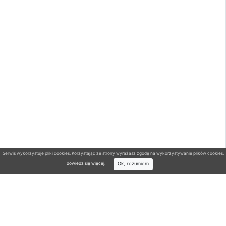
Serwis wykorzystuje pliki cookies. Korzystając ze strony wyrażasz zgodę na wykorzystywanie plików cookies.
Ok, rozumiem
dowiedz się więcej
.
Wyszukiwarka