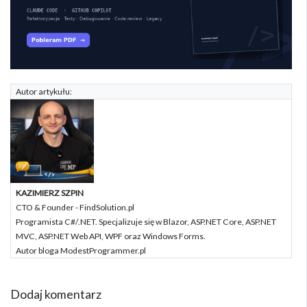
Autor artykułu:
KAZIMIERZ SZPIN
CTO & Founder - FindSolution.pl
Programista C#/.NET. Specjalizuje się w Blazor, ASP.NET Core, ASP.NET
MVC, ASP.NET Web API, WPF oraz Windows Forms.
Autor bloga ModestProgrammer.pl
Dodaj komentarz