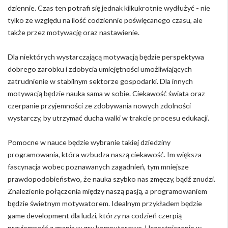
dziennie. Czas ten potrafi się jednak kilkukrotnie wydłużyć - nie
tylko ze względu na ilość codziennie poświęcanego czasu, ale
także przez motywację oraz nastawienie.
Dla niektórych wystarczającą motywacją będzie perspektywa
dobrego zarobku i zdobycia umiejętności umożliwiających
zatrudnienie w stabilnym sektorze gospodarki. Dla innych
motywacją będzie nauka sama w sobie. Ciekawość świata oraz
czerpanie przyjemności ze zdobywania nowych zdolności
wystarczy, by utrzymać ducha walki w trakcie procesu edukacji.
Pomocne w nauce będzie wybranie takiej dziedziny
programowania, która wzbudza naszą ciekawość. Im większa
fascynacja wobec poznawanych zagadnień, tym mniejsze
prawdopodobieństwo, że nauka szybko nas zmęczy, bądź znudzi.
Znalezienie połączenia między naszą pasją, a programowaniem
będzie świetnym motywatorem. Idealnym przykładem będzie
game development dla ludzi, którzy na codzień czerpią
przyjemność z grania w gry komputerowe. Uczestniczenie w