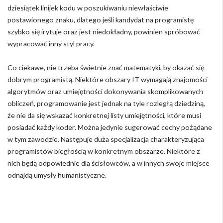
dziesiątek linijek kodu w poszukiwaniu niewłaściwie
postawionego znaku, dlatego jeśli kandydat na programistę
szybko się irytuje oraz jest niedokładny, powinien spróbować
wypracować inny styl pracy.
Co ciekawe, nie trzeba świetnie znać matematyki, by okazać się
dobrym programistą. Niektóre obszary IT wymagają znajomości
algorytmów oraz umiejętności dokonywania skomplikowanych
obliczeń, programowanie jest jednak na tyle rozległą dziedziną,
że nie da się wskazać konkretnej listy umiejętności, które musi
posiadać każdy koder. Można jedynie sugerować cechy pożądane
w tym zawodzie. Następuje duża specjalizacja charakteryzująca
programistów biegłością w konkretnym obszarze. Niektóre z
nich będą odpowiednie dla ścisłowców, a w innych swoje miejsce
odnajdą umysły humanistyczne.