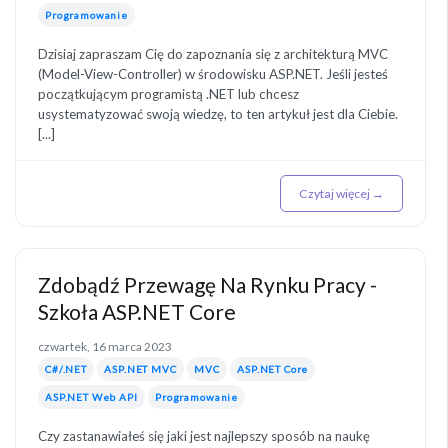
Programowanie
Dzisiaj zapraszam Cię do zapoznania się z architekturą MVC
(Model-View-Controller) w środowisku ASP.NET. Jeśli jesteś
początkującym programistą .NET lub chcesz
usystematyzować swoją wiedzę, to ten artykuł jest dla Ciebie.
[...]
Czytaj więcej →
Zdobądź Przewagę Na Rynku Pracy -
Szkoła ASP.NET Core
czwartek, 16 marca 2023
C#/.NET
ASP.NET MVC
MVC
ASP.NET Core
ASP.NET Web API
Programowanie
Czy zastanawiałeś się jaki jest najlepszy sposób na naukę