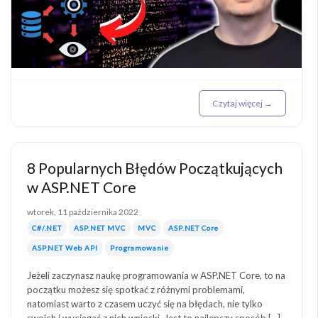
Czytaj więcej →
8 Popularnych Błędów Początkujących
w ASP.NET Core
wtorek, 11 października 2022
C#/.NET
ASP.NET MVC
MVC
ASP.NET Core
ASP.NET Web API
Programowanie
Jeżeli zaczynasz naukę programowania w ASP.NET Core, to na
początku możesz się spotkać z różnymi problemami,
natomiast warto z czasem uczyć się na błędach, nie tylko