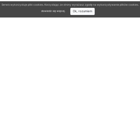
Serwis wykorzystuje pliki cookies. Korzystając ze strony wyrażasz zgodę na wykorzystywanie plików cookies.
Ok, rozumiem
dowiedz się więcej
.
Wyszukiwarka