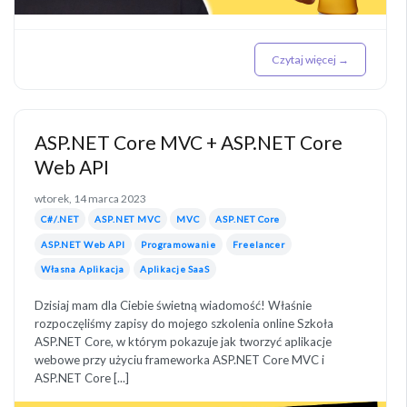
Czytaj więcej →
ASP.NET Core MVC + ASP.NET Core
Web API
wtorek, 14 marca 2023
C#/.NET
ASP.NET MVC
MVC
ASP.NET Core
ASP.NET Web API
Programowanie
Freelancer
Własna Aplikacja
Aplikacje SaaS
Dzisiaj mam dla Ciebie świetną wiadomość! Właśnie
rozpoczęliśmy zapisy do mojego szkolenia online Szkoła
ASP.NET Core, w którym pokazuje jak tworzyć aplikacje
webowe przy użyciu frameworka ASP.NET Core MVC i
ASP.NET Core [...]