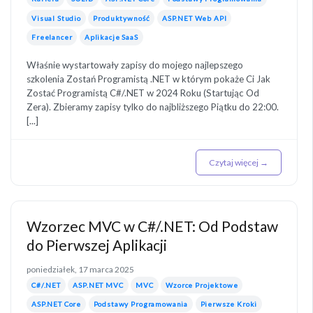
Visual Studio
Produktywność
ASP.NET Web API
Freelancer
Aplikacje SaaS
Właśnie wystartowały zapisy do mojego najlepszego
szkolenia Zostań Programistą .NET w którym pokaże Ci Jak
Zostać Programistą C#/.NET w 2024 Roku (Startując Od
Zera). Zbieramy zapisy tylko do najbliższego Piątku do 22:00.
[...]
Czytaj więcej →
Wzorzec MVC w C#/.NET: Od Podstaw
do Pierwszej Aplikacji
poniedziałek, 17 marca 2025
C#/.NET
ASP.NET MVC
MVC
Wzorce Projektowe
ASP.NET Core
Podstawy Programowania
Pierwsze Kroki