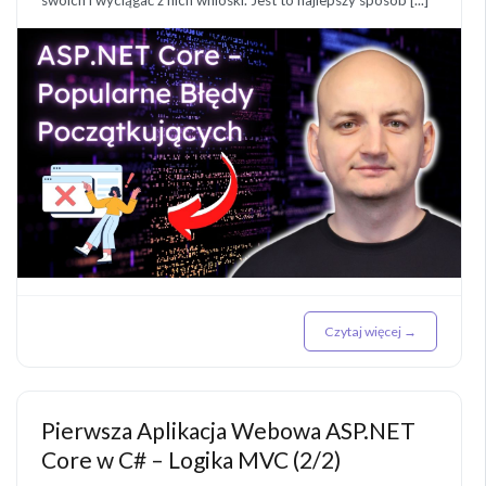
swoich i wyciągać z nich wnioski. Jest to najlepszy sposób [...]
Czytaj więcej →
Pierwsza Aplikacja Webowa ASP.NET
Core w C# – Logika MVC (2/2)