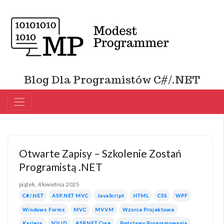
Blog Dla Programistów C#/.NET
Otwarte Zapisy – Szkolenie Zostań
Programistą .NET
piątek, 4 kwietnia 2025
C#/.NET
ASP.NET MVC
JavaScript
HTML
CSS
WPF
Windows Forms
MVC
MVVM
Wzorce Projektowe
Kariera
SOLID
ASP.NET Core
Podstawy Programowania