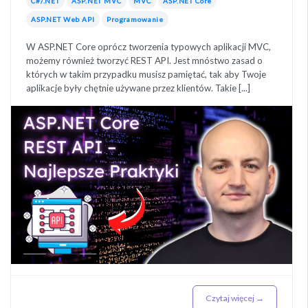
C#/.NET
ASP.NET MVC
MVC
ASP.NET Core
ASP.NET Web API
Programowanie
W ASP.NET Core oprócz tworzenia typowych aplikacji MVC,
możemy również tworzyć REST API. Jest mnóstwo zasad o
których w takim przypadku musisz pamiętać, tak aby Twoje
aplikacje były chętnie używane przez klientów. Takie [...]
Czytaj więcej →