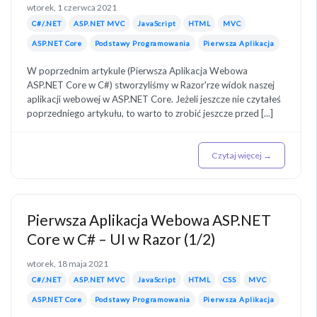
wtorek, 1 czerwca 2021
C#/.NET
ASP.NET MVC
JavaScript
HTML
MVC
ASP.NET Core
Podstawy Programowania
Pierwsza Aplikacja
W poprzednim artykule (Pierwsza Aplikacja Webowa
ASP.NET Core w C#) stworzyliśmy w Razor'rze widok naszej
aplikacji webowej w ASP.NET Core. Jeżeli jeszcze nie czytałeś
poprzedniego artykułu, to warto to zrobić jeszcze przed [...]
Czytaj więcej →
Pierwsza Aplikacja Webowa ASP.NET
Core w C# – UI w Razor (1/2)
wtorek, 18 maja 2021
C#/.NET
ASP.NET MVC
JavaScript
HTML
CSS
MVC
ASP.NET Core
Podstawy Programowania
Pierwsza Aplikacja