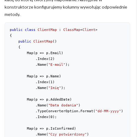
konstruktorze konfigurujemy kolumny wywołując odpowiednie
metody.
public
class
ClientMap
 : 
ClassMap
<
Client
>

{

public
ClientMap
(
)

{

        Map(p => p.Email)

            .Index(
2
)

            .Name(
"E-mail"
);

        Map(p => p.Name)

            .Index(
1
)

            .Name(
"Imię"
);

        Map(p => p.AddedDate)

            .Name(
"Data dodania"
)

            .TypeConverterOption.Format(
"dd-MM-yyyy"
)

            .Index(
0
);

        Map(p => p.IsConfirmed)

            .Name(
"Czy potwierdzony"
)
