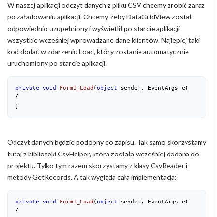
W naszej aplikacji odczyt danych z pliku CSV chcemy zrobić zaraz
po załadowaniu aplikacji. Chcemy, żeby DataGridView został
odpowiednio uzupełniony i wyświetlił po starcie aplikacji
wszystkie wcześniej wprowadzane dane klientów. Najlepiej taki
kod dodać w zdarzeniu Load, który zostanie automatycznie
uruchomiony po starcie aplikacji.
private
void
Form1_Load
(
object
 sender, EventArgs e
{

}
Odczyt danych będzie podobny do zapisu. Tak samo skorzystamy
tutaj z biblioteki CsvHelper, która została wcześniej dodana do
projektu. Tylko tym razem skorzystamy z klasy CsvReader i
metody GetRecords. A tak wygląda cała implementacja:
private
void
Form1_Load
(
object
 sender, EventArgs e
{
