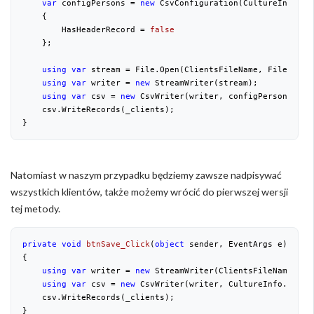
var
 configPersons = 
new
 CsvConfiguration(CultureInfo.Inv
    {

        HasHeaderRecord = 
false
    };

using
var
 stream = File.Open(ClientsFileName, FileMode.A
using
var
 writer = 
new
 StreamWriter(stream);

using
var
 csv = 
new
 CsvWriter(writer, configPersons);

    csv.WriteRecords(_clients);

}
Natomiast w naszym przypadku będziemy zawsze nadpisywać
wszystkich klientów, także możemy wrócić do pierwszej wersji
tej metody.
private
void
btnSave_Click
(
object
 sender, EventArgs e
{

using
var
 writer = 
new
 StreamWriter(ClientsFileName);

using
var
 csv = 
new
 CsvWriter(writer, CultureInfo.Invari
    csv.WriteRecords(_clients);

}