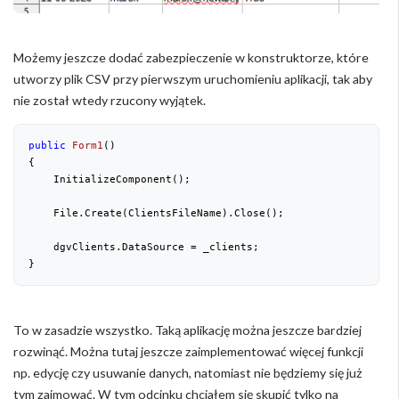
Możemy jeszcze dodać zabezpieczenie w konstruktorze, które
utworzy plik CSV przy pierwszym uruchomieniu aplikacji, tak aby
nie został wtedy rzucony wyjątek.
public
Form1
(
{

    InitializeComponent();

    File.Create(ClientsFileName).Close();

    dgvClients.DataSource = _clients;

}
To w zasadzie wszystko. Taką aplikację można jeszcze bardziej
rozwinąć. Można tutaj jeszcze zaimplementować więcej funkcji
np. edycję czy usuwanie danych, natomiast nie będziemy się już
tym zajmować. W tym odcinku chciałem się skupić tylko na