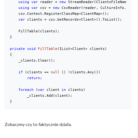
using
var
 reader = 
new
 StreamReader(ClientsFileName);

using
var
 csv = 
new
 CsvReader(reader, CultureInfo.Invari
    csv.Context.RegisterClassMap<ClientMap>();

var
 clients = csv.GetRecords<Client>().ToList();

    FillTable(clients);

}

private
void
FillTable
(
IList<Client> clients
{

    _clients.Clear();

if
 (clients == 
null
 || !clients.Any())

return
;

foreach
 (
var
 client 
in
 clients)

        _clients.Add(client);

}
Zobaczmy czy to faktycznie działa.