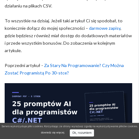
działaniu na plikach CSV.
To wszystkie na dzisiaj. Jeżeli taki artykuł Ci się spodobał, to
koniecznie dołącz do mojej społeczności –
darmowe zapisy
,
gdzie będziesz również miał dostęp do dodatkowych materiałów
i przede wszystkim bonusów. Do zobaczenia w kolejnym
artykule.
Poprzedni artykuł -
Za Stary Na Programowanie? Czy Można
Zostać Programistą Po 30-stce?
Serwis wykorzystuje pliki cookies. Korzystając ze strony wyrażasz zgodę na wykorzystywanie plików cookies.
Ok, rozumiem
dowiedz się więcej
.