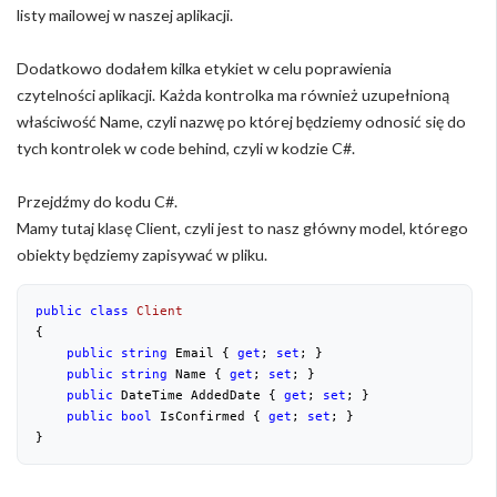
listy mailowej w naszej aplikacji.
Dodatkowo dodałem kilka etykiet w celu poprawienia
czytelności aplikacji. Każda kontrolka ma również uzupełnioną
właściwość Name, czyli nazwę po której będziemy odnosić się do
tych kontrolek w code behind, czyli w kodzie C#.
Przejdźmy do kodu C#.
Mamy tutaj klasę Client, czyli jest to nasz główny model, którego
obiekty będziemy zapisywać w pliku.
public
class
Client
{

public
string
 Email { 
get
; 
set
; }

public
string
 Name { 
get
; 
set
; }

public
 DateTime AddedDate { 
get
; 
set
; }

public
bool
 IsConfirmed { 
get
; 
set
; }

}