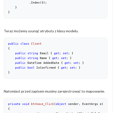
            .Index(
3
);

    }

}
Teraz możemy usunąć atrybuty z klasy modelu.
public
class
Client
{

public
string
 Email { 
get
; 
set
; }

public
string
 Name { 
get
; 
set
; }

public
 DateTime AddedDate { 
get
; 
set
; }

public
bool
 IsConfirmed { 
get
; 
set
; }

}
Natomiast przed zapisem musimy zarejestrować to mapowanie.
private
void
btnSave_Click
(
object
 sender, EventArgs e
{
