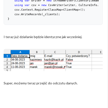
using
var
 writer = 
new
 StreamWriter(ClientsFileName);

using
var
 csv = 
new
 CsvWriter(writer, CultureInfo.Invari
    csv.Context.RegisterClassMap<ClientMap>();

    csv.WriteRecords(_clients);

}
I teraz już działanie będzie identyczne jak wcześniej.
Super, możemy teraz przejść do odczytu danych.