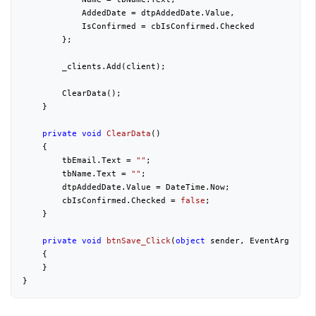
            AddedDate = dtpAddedDate.Value,

            IsConfirmed = cbIsConfirmed.Checked

        };

        _clients.Add(client);

        ClearData();

    }

private
void
ClearData
(
)

{

        tbEmail.Text = 
""
;

        tbName.Text = 
""
;

        dtpAddedDate.Value = DateTime.Now;

        cbIsConfirmed.Checked = 
false
;

    }

private
void
btnSave_Click
(
object
 sender, EventArgs e
)

{

    }

}