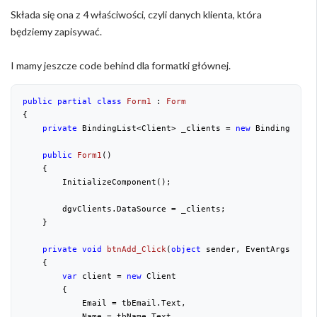
Składa się ona z 4 właściwości, czyli danych klienta, która
będziemy zapisywać.
I mamy jeszcze code behind dla formatki głównej.
public
partial
class
Form1
 : 
Form
{

private
 BindingList<Client> _clients = 
new
 BindingList<C
public
Form1
(
)

{

        InitializeComponent();

        dgvClients.DataSource = _clients;

    }

private
void
btnAdd_Click
(
object
 sender, EventArgs e
)

{

var
 client = 
new
 Client

        {

            Email = tbEmail.Text,

            Name = tbName.Text,
