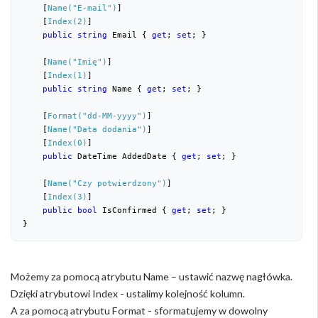
    [
Name(
"E-mail"
)
]

    [
Index(2)
]

public
string
 Email { 
get
; 
set
; }

    [
Name(
"Imię"
)
]

    [
Index(1)
]

public
string
 Name { 
get
; 
set
; }

    [
Format(
"dd-MM-yyyy"
)
]

    [
Name(
"Data dodania"
)
]

    [
Index(0)
]

public
 DateTime AddedDate { 
get
; 
set
; }

    [
Name(
"Czy potwierdzony"
)
]

    [
Index(3)
]

public
bool
 IsConfirmed { 
get
; 
set
; }

}
Możemy za pomocą atrybutu Name – ustawić nazwę nagłówka.
Dzięki atrybutowi Index - ustalimy kolejność kolumn.
A za pomocą atrybutu Format - sformatujemy w dowolny