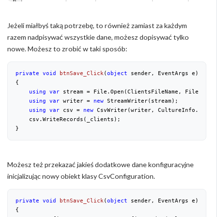
Jeżeli miałbyś taką potrzebę, to również zamiast za każdym
razem nadpisywać wszystkie dane, możesz dopisywać tylko
nowe. Możesz to zrobić w taki sposób:
private
void
btnSave_Click
(
object
 sender, EventArgs e
{

using
var
 stream = File.Open(ClientsFileName, FileMode.A
using
var
 writer = 
new
 StreamWriter(stream);

using
var
 csv = 
new
 CsvWriter(writer, CultureInfo.Invari
    csv.WriteRecords(_clients);

}
Możesz też przekazać jakieś dodatkowe dane konfiguracyjne
inicjalizując nowy obiekt klasy CsvConfiguration.
private
void
btnSave_Click
(
object
 sender, EventArgs e
{
