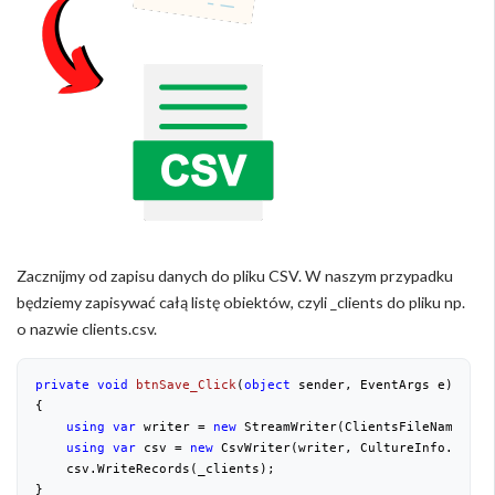
Zacznijmy od zapisu danych do pliku CSV. W naszym przypadku
będziemy zapisywać całą listę obiektów, czyli _clients do pliku np.
o nazwie clients.csv.
private
void
btnSave_Click
(
object
 sender, EventArgs e
{

using
var
 writer = 
new
 StreamWriter(ClientsFileName);

using
var
 csv = 
new
 CsvWriter(writer, CultureInfo.Invari
    csv.WriteRecords(_clients);

}