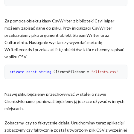
Za pomocą obiektu klasy CsvWriter z biblioteki CsvHelper
możemy zapisać dane do pliku. Przy inicjalizacji CsvWriter
przekazujemy jako argument obiekt StreamWriter oraz
CultureInfo. Następnie wystarczy wywołać metodę
WriteRecords i przekazać listę obiektów, które chcemy zapisać
w pliku CSV.
private
const
string
 ClientsFileName = 
"clients.csv"
Nazwę pliku będziemy przechowywać w stałej o nawie
ClientsFilename, ponieważ będziemy ją jeszcze używać w innych
miejscach.
Zobaczmy, czy to faktycznie działa. Uruchomimy teraz aplikację i
zobaczymy czy faktycznie został utworzony plik CSV z wcześniej