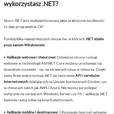
wykorzystasz .NET?
Skoro .NET jest multiplatformowy, jakie praktyczne możliwości
to daje programiście C#?
Poniżej kilka najważniejszych obszarów, w których
.NET działa
poza samym Windowsem
:
•
Aplikacje webowe i chmurowe:
Dzisiejsze strony i usługi
webowe w technologii ASP.NET Core możesz uruchamiać na
dowolnym systemie – np. na serwerach Linux w chmurze. Dzięki
temu firmy wykorzystują .NET do tworzenia
API i serwisów
internetowych
działających na Linuxie, kontenerach Docker, czy
w chmurach takich jak AWS i Azure. Nie musisz już polegać
wyłącznie na serwerach Windows Server czy IIS – aplikacje .NET
świetnie radzą sobie na innych platformach.
•
Aplikacje mobilne i desktopowe:
C# pozwala tworzyć natywne