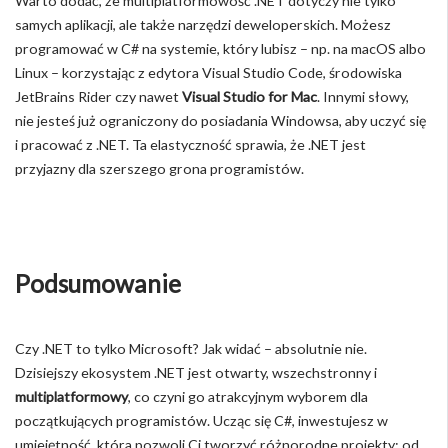
Warto dodać, że multiplatformowość .NET dotyczy nie tylko
samych aplikacji, ale także narzędzi deweloperskich. Możesz
programować w C# na systemie, który lubisz – np. na macOS albo
Linux – korzystając z edytora Visual Studio Code, środowiska
JetBrains Rider czy nawet
Visual Studio for Mac
. Innymi słowy,
nie jesteś już ograniczony do posiadania Windowsa, aby uczyć się
i pracować z .NET. Ta elastyczność sprawia, że .NET jest
przyjazny dla szerszego grona programistów.
Podsumowanie
Czy .NET to tylko Microsoft? Jak widać – absolutnie nie.
Dzisiejszy ekosystem .NET jest otwarty, wszechstronny i
multiplatformowy
, co czyni go atrakcyjnym wyborem dla
początkujących programistów. Ucząc się C#, inwestujesz w
umiejętność, która pozwoli Ci tworzyć różnorodne projekty: od