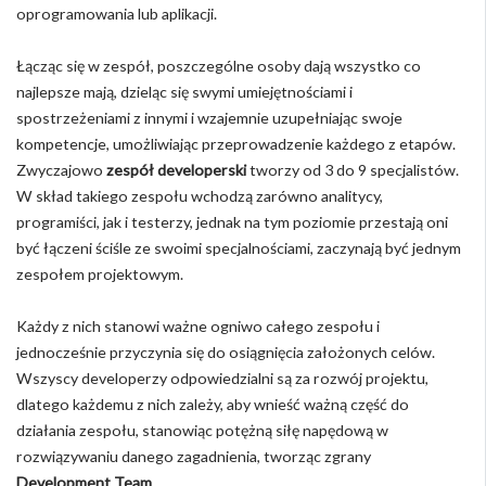
oprogramowania lub aplikacji.
Łącząc się w zespół, poszczególne osoby dają wszystko co
najlepsze mają, dzieląc się swymi umiejętnościami i
spostrzeżeniami z innymi i wzajemnie uzupełniając swoje
kompetencje, umożliwiając przeprowadzenie każdego z etapów.
Zwyczajowo
zespół developerski
tworzy od 3 do 9 specjalistów.
W skład takiego zespołu wchodzą zarówno analitycy,
programiści, jak i testerzy, jednak na tym poziomie przestają oni
być łączeni ściśle ze swoimi specjalnościami, zaczynają być jednym
zespołem projektowym.
Każdy z nich stanowi ważne ogniwo całego zespołu i
jednocześnie przyczynia się do osiągnięcia założonych celów.
Wszyscy developerzy odpowiedzialni są za rozwój projektu,
dlatego każdemu z nich zależy, aby wnieść ważną część do
działania zespołu, stanowiąc potężną siłę napędową w
rozwiązywaniu danego zagadnienia, tworząc zgrany
Development Team
.