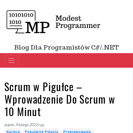
Blog Dla Programistów C#/.NET
Scrum w Pigułce –
Wprowadzenie Do Scrum w
10 Minut
piątek, 4 lutego 2022
Tagi:
Kariera
Popularne Pytania
Programowanie