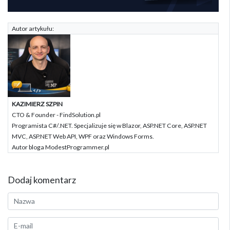
Autor artykułu:
KAZIMIERZ SZPIN
CTO & Founder - FindSolution.pl
Programista C#/.NET. Specjalizuje się w Blazor, ASP.NET Core, ASP.NET
MVC, ASP.NET Web API, WPF oraz Windows Forms.
Autor bloga ModestProgrammer.pl
Dodaj komentarz