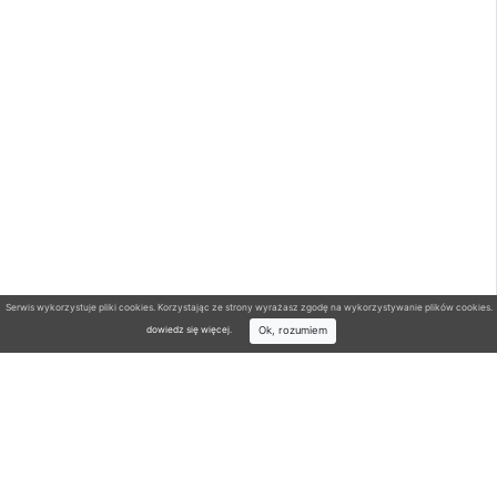
Serwis wykorzystuje pliki cookies. Korzystając ze strony wyrażasz zgodę na wykorzystywanie plików cookies.
Ok, rozumiem
dowiedz się więcej
.
Wyszukiwarka