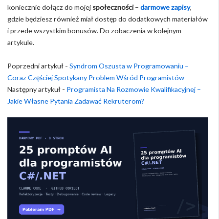
koniecznie dołącz do mojej
społeczności
–
darmowe zapisy
,
gdzie będziesz również miał dostęp do dodatkowych materiałów
i przede wszystkim bonusów. Do zobaczenia w kolejnym
artykule.
Poprzedni artykuł -
Syndrom Oszusta w Programowaniu –
Coraz Częściej Spotykany Problem Wśród Programistów
Następny artykuł -
Programista Na Rozmowie Kwalifikacyjnej –
Jakie Własne Pytania Zadawać Rekruterom?