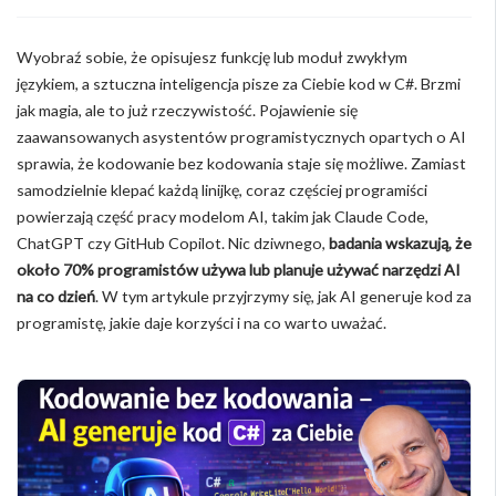
Wyobraź sobie, że opisujesz funkcję lub moduł zwykłym
językiem, a sztuczna inteligencja pisze za Ciebie kod w C#. Brzmi
jak magia, ale to już rzeczywistość. Pojawienie się
zaawansowanych asystentów programistycznych opartych o AI
sprawia, że kodowanie bez kodowania staje się możliwe. Zamiast
samodzielnie klepać każdą linijkę, coraz częściej programiści
powierzają część pracy modelom AI, takim jak Claude Code,
ChatGPT czy GitHub Copilot. Nic dziwnego,
badania wskazują, że
około 70% programistów używa lub planuje używać narzędzi AI
na co dzień
. W tym artykule przyjrzymy się, jak AI generuje kod za
programistę, jakie daje korzyści i na co warto uważać.