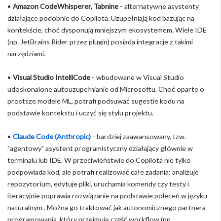
•
Amazon CodeWhisperer, Tabnine
- alternatywne asystenty
działające podobnie do Copilota. Uzupełniają kod bazując na
kontekście, choć dysponują mniejszym ekosystemem. Wiele IDE
(np. JetBrains Rider przez plugin) posiada integracje z takimi
narzędziami.
•
Visual Studio IntelliCode
- wbudowane w Visual Studio
udoskonalone autouzupełnianie od Microsoftu. Choć oparte o
prostsze modele ML, potrafi podsuwać sugestie kodu na
podstawie kontekstu i uczyć się stylu projektu.
•
Claude Code (Anthropic)
- bardziej zaawansowany, tzw.
"agentowy" asystent programistyczny działający głównie w
terminalu lub IDE. W przeciwieństwie do Copilota nie tylko
podpowiada kod, ale potrafi realizować całe zadania: analizuje
repozytorium, edytuje pliki, uruchamia komendy czy testy i
iteracyjnie poprawia rozwiązanie na podstawie poleceń w języku
naturalnym . Można go traktować jak autonomicznego partnera
programowania, który przejmuje część workflow (np.