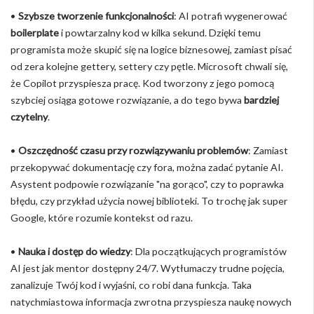
•
Szybsze tworzenie funkcjonalności
: AI potrafi wygenerować
boilerplate
i powtarzalny kod w kilka sekund. Dzięki temu
programista może skupić się na logice biznesowej, zamiast pisać
od zera kolejne gettery, settery czy pętle. Microsoft chwali się,
że Copilot przyspiesza pracę. Kod tworzony z jego pomocą
szybciej osiąga gotowe rozwiązanie, a do tego bywa
bardziej
czytelny
.
•
Oszczędność czasu przy rozwiązywaniu problemów
: Zamiast
przekopywać dokumentację czy fora, można zadać pytanie AI.
Asystent podpowie rozwiązanie "na gorąco", czy to poprawka
błędu, czy przykład użycia nowej biblioteki. To trochę jak super
Google, które rozumie kontekst od razu.
•
Nauka i dostęp do wiedzy
: Dla początkujących programistów
AI jest jak mentor dostępny 24/7. Wytłumaczy trudne pojęcia,
zanalizuje Twój kod i wyjaśni, co robi dana funkcja. Taka
natychmiastowa informacja zwrotna przyspiesza naukę nowych