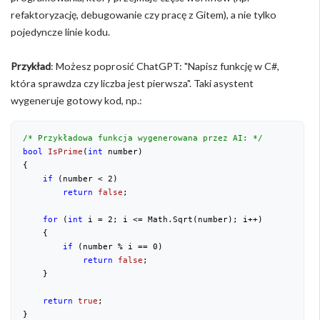
refaktoryzację, debugowanie czy pracę z Gitem), a nie tylko
pojedyncze linie kodu.
Przykład
: Możesz poprosić ChatGPT: "Napisz funkcję w C#,
która sprawdza czy liczba jest pierwsza". Taki asystent
wygeneruje gotowy kod, np.:
/* Przykładowa funkcja wygenerowana przez AI: */
bool
IsPrime
(
int
 number
)
{
if
 (number < 
2
)
return
false
;
for
 (
int
 i = 
2
; i <= Math.Sqrt(number); i++)
    {
if
 (number % i == 
0
)
return
false
;
    }
return
true
;
}