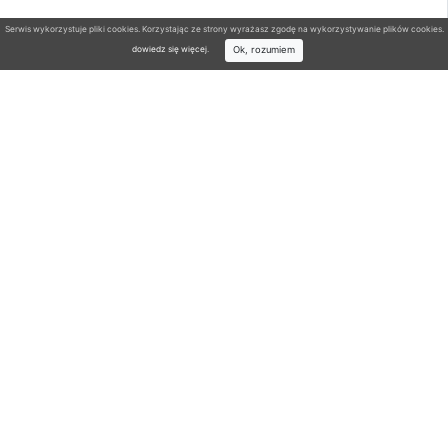
Serwis wykorzystuje pliki cookies. Korzystając ze strony wyrażasz zgodę na wykorzystywanie plików cookies.
Ok, rozumiem
dowiedz się więcej
.
Wyszukiwarka