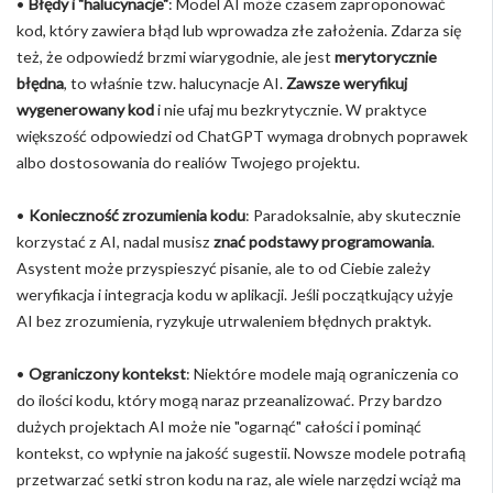
•
Błędy i "halucynacje"
: Model AI może czasem zaproponować
kod, który zawiera błąd lub wprowadza złe założenia. Zdarza się
też, że odpowiedź brzmi wiarygodnie, ale jest
merytorycznie
błędna
, to właśnie tzw. halucynacje AI.
Zawsze weryfikuj
wygenerowany kod
i nie ufaj mu bezkrytycznie. W praktyce
większość odpowiedzi od ChatGPT wymaga drobnych poprawek
albo dostosowania do realiów Twojego projektu.
•
Konieczność zrozumienia kodu
: Paradoksalnie, aby skutecznie
korzystać z AI, nadal musisz
znać podstawy programowania
.
Asystent może przyspieszyć pisanie, ale to od Ciebie zależy
weryfikacja i integracja kodu w aplikacji. Jeśli początkujący użyje
AI bez zrozumienia, ryzykuje utrwaleniem błędnych praktyk.
•
Ograniczony kontekst
: Niektóre modele mają ograniczenia co
do ilości kodu, który mogą naraz przeanalizować. Przy bardzo
dużych projektach AI może nie "ogarnąć" całości i pominąć
kontekst, co wpłynie na jakość sugestii. Nowsze modele potrafią
przetwarzać setki stron kodu na raz, ale wiele narzędzi wciąż ma