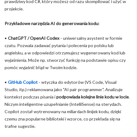
prawdziwy kod C#, który możesz od razu skompilować i użyć w
projekcie.
Przykładowe narzędzia AI do generowania kodu:
•
ChatGPT / OpenAI Codex
- uniwersalny asystent w formie
czatu. Pozwala zadawać pytania i polecenia po polsku lub
angielsku, a w odpowiedzi otrzymujesz wygenerowany kod lub
wyjaśnienia. Może np. stworzyć funkcję na podstawie opisu czy
pomóc wyjaśnić błąd w Twoim kodzie.
•
GitHub Copilot
- wtyczka do edytorów (VS Code, Visual
Studio, itp.) reklamowana jako "AI pair programmer". Analizuje
kontekst podczas pisania i
podpowiada kolejne linie kodu w locie
.
Niczym inteligentne uzupełnianie (IntelliSense) na sterydach.
Copilot został wytrenowany na miliardach linijek kodu, dzięki
czemu zna popularne biblioteki i wzorce, co przekłada się na
trafne sugestie.