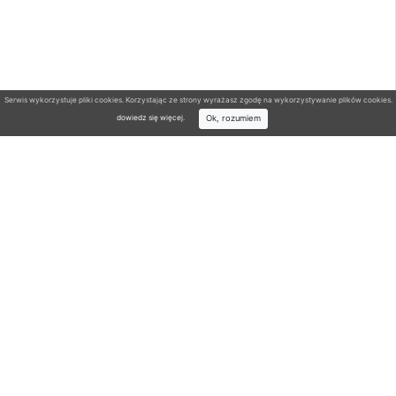
Serwis wykorzystuje pliki cookies. Korzystając ze strony wyrażasz zgodę na wykorzystywanie plików cookies.
Ok, rozumiem
dowiedz się więcej
.
Wyszukiwarka