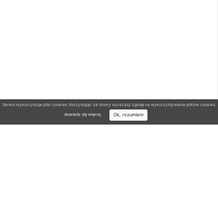
Serwis wykorzystuje pliki cookies. Korzystając ze strony wyrażasz zgodę na wykorzystywanie plików cookies.
Ok, rozumiem
dowiedz się więcej
.
Wyszukiwarka