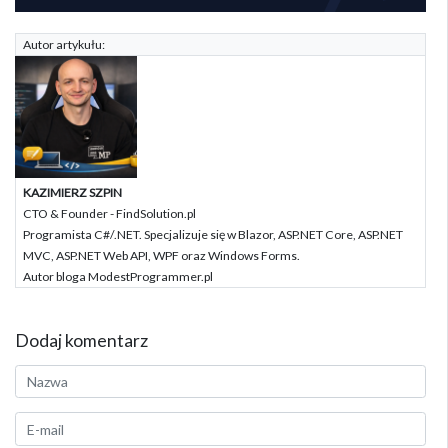
Autor artykułu:
KAZIMIERZ SZPIN
CTO & Founder - FindSolution.pl
Programista C#/.NET. Specjalizuje się w Blazor, ASP.NET Core, ASP.NET
MVC, ASP.NET Web API, WPF oraz Windows Forms.
Autor bloga ModestProgrammer.pl
Dodaj komentarz