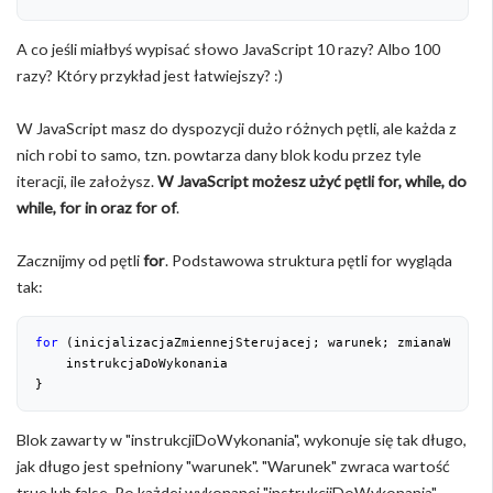
A co jeśli miałbyś wypisać słowo JavaScript 10 razy? Albo 100
razy? Który przykład jest łatwiejszy? :)
W JavaScript masz do dyspozycji dużo różnych pętli, ale każda z
nich robi to samo, tzn. powtarza dany blok kodu przez tyle
iteracji, ile założysz.
W JavaScript możesz użyć pętli for, while, do
while, for in oraz for of
.
Zacznijmy od pętli
for
. Podstawowa struktura pętli for wygląda
tak:
for
 (inicjalizacjaZmiennejSterujacej; warunek; zmianaWartosc
    instrukcjaDoWykonania

}
Blok zawarty w "instrukcjiDoWykonania", wykonuje się tak długo,
jak długo jest spełniony "warunek". "Warunek" zwraca wartość
true lub false. Po każdej wykonanej "instrukcjiDoWykonania",