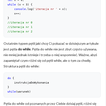
while
 (x < 
3
) {

console
.log(
'iteracja nr '
 + x);

    x++;

//iteracja nr 0
//iteracja nr 1
//iteracja nr 2
Ostatnim typem pętli jaki chcę Ci pokazać w dzisiejszym artykule
jest pętla
do while
. Pętla do while nie jest zbyt często używana,
nie mniej jednak istnieje i trzeba o niej wspomnieć. Ważne, abyś
zapamiętał czym różni się od pętli while, ale o tym za chwilę.
Struktura pętli do while:
do
 {

    instrukcjaDoWykonania

while
(warunek)
Pętla do while od poznanych przez Ciebie dzisiaj pętli, różni się