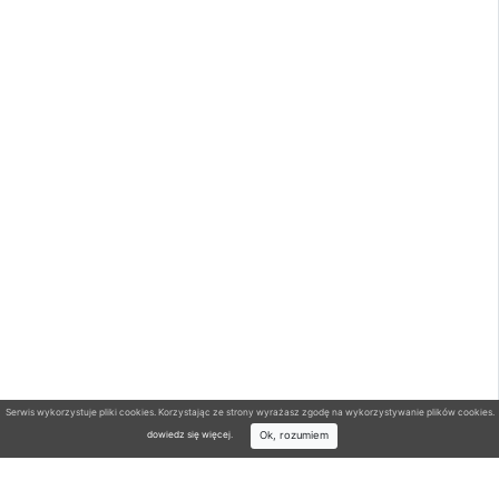
Serwis wykorzystuje pliki cookies. Korzystając ze strony wyrażasz zgodę na wykorzystywanie plików cookies.
Ok, rozumiem
dowiedz się więcej
.