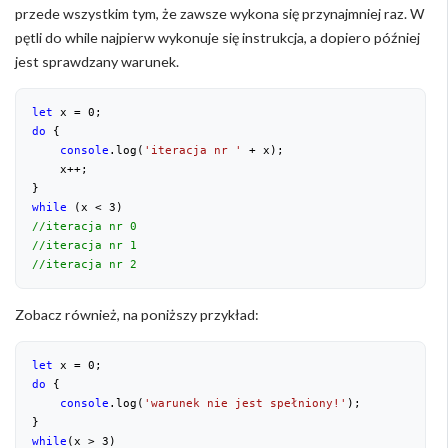
przede wszystkim tym, że zawsze wykona się przynajmniej raz. W
pętli do while najpierw wykonuje się instrukcja, a dopiero później
jest sprawdzany warunek.
let
 x = 
0
do
 {

console
.log(
'iteracja nr '
 + x);

    x++;

while
 (x < 
3
//iteracja nr 0
//iteracja nr 1
//iteracja nr 2
Zobacz również, na poniższy przykład:
let
 x = 
0
do
 {

console
.log(
'warunek nie jest spełniony!'
);

while
(x > 
3