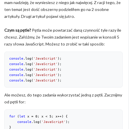
mam nadzieję, że wyniesiesz z niego jak najwięcej. Z racji tego, że
ten temat jest dość obszerny podzieliłem go na 2 osobne
artykuły. Drugi artykuł pojawi się jutro.
Czym są pętle?
Pętla może powtarzać daną czynność tyle razy ile
chcesz. Załóżmy, że Twoim zadaniem jest wypisanie w konsoli 5
razy słowa JavaScript. Możesz to zrobić w taki sposób:
console
.log(
'JavaScript'
console
.log(
'JavaScript'
console
.log(
'JavaScript'
console
.log(
'JavaScript'
console
.log(
'JavaScript'
);
Ale możesz, do tego zadania wykorzystać jedną z pętli. Zacznijmy
od pętli for:
for
 (
let
 x = 
0
; x < 
5
; x++) {

console
.log(
'JavaScript'
);

}