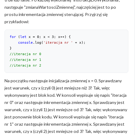
następuje "zmianaWartosciZmiennej", najczęściej jest to po
prostu inkrementacja zmiennej sterującej. Przyjrzyj się
przykładowi:
for
 (
let
 x = 
0
; x < 
3
; x++) {

console
.log(
'iteracja nr '
 + x);

//iteracja nr 0
//iteracja nr 1
//iteracja nr 2
Na początku następuje inicjalizacja zmiennej x = 0. Sprawdzany
jest warunek, czy x (czyli 0) jest mniejsze niż 3? Tak, więc
wykonywany jest blok kod. W konsoli wypisuje się napis "iteracja
nr 0" oraz następuje inkrementacja zmiennej x. Sprawdzany jest
warunek, czy x (czyli 1) jest mniejsze od 3? Tak, więc wykonywany
jest ponownie blok kodu. W konsoli wypisuje się napis "iteracja
nr 1" oraz następuje inkrementacja zmiennej x. Sprawdzany jest
warunek, czy x (czyli 2) jest mniejsze od 3? Tak, więc wykonywany