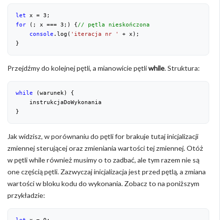
let
 x = 
3
for
 (; x === 
3
;) {
// pętla nieskończona
console
.log(
'iteracja nr '
 + x);

}
Przejdźmy do kolejnej pętli, a mianowicie pętli
while
. Struktura:
while
 (warunek) {

    instrukcjaDoWykonania

}
Jak widzisz, w porównaniu do pętli for brakuje tutaj inicjalizacji
zmiennej sterującej oraz zmieniania wartości tej zmiennej. Otóż
w pętli while również musimy o to zadbać, ale tym razem nie są
one częścią pętli. Zazwyczaj inicjalizacja jest przed pętlą, a zmiana
wartości w bloku kodu do wykonania. Zobacz to na poniższym
przykładzie:
let
 x = 
0