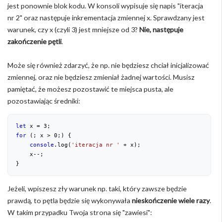
jest ponownie blok kodu. W konsoli wypisuje się napis "iteracja
nr 2" oraz następuje inkrementacja zmiennej x. Sprawdzany jest
warunek, czy x (czyli 3) jest mniejsze od 3?
Nie, następuje
zakończenie pętli
.
Może się również zdarzyć, że np. nie będziesz chciał inicjalizować
zmiennej, oraz nie będziesz zmieniał żadnej wartości. Musisz
pamiętać, że możesz pozostawić te miejsca pusta, ale
pozostawiając średniki:
let
 x = 
3
for
 (; x > 
0
;) {

console
.log(
'iteracja nr '
 + x);

    x--;

}
Jeżeli, wpiszesz zły warunek np. taki, który zawsze będzie
prawdą, to pętla będzie się wykonywała
nieskończenie wiele razy
.
W takim przypadku Twoja strona się "zawiesi":