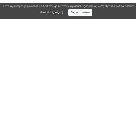
Serwis wykorzystuje pliki cookies. Korzystając ze strony wyrażasz zgodę na wykorzystywanie plików cookies.
Ok, rozumiem
dowiedz się więcej
.
Wyszukiwarka