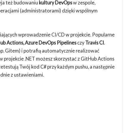
yja też budowaniu
kultury DevOps
w zespole,
peracjami (administratorami) dzięki wspólnym
twiających wprowadzenie CI/CD w projekcie. Popularne
Hub Actions, Azure DevOps Pipelines
czy
Travis CI
.
(np. Gitem) i potrafią automatycznie realizować
, w projekcie .NET możesz skorzystać z GitHub Actions
przetestują Twój kod C# przy każdym pushu, a następnie
odnie z ustawieniami.