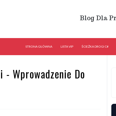
Blog Dla P
STRONA GŁÓWNA
LISTA VIP
ŚCIEŻKA DROGI C#
i - Wprowadzenie Do