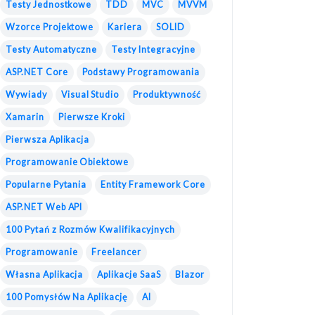
Testy Jednostkowe
TDD
MVC
MVVM
Wzorce Projektowe
Kariera
SOLID
Testy Automatyczne
Testy Integracyjne
ASP.NET Core
Podstawy Programowania
Wywiady
Visual Studio
Produktywność
Xamarin
Pierwsze Kroki
Pierwsza Aplikacja
Programowanie Obiektowe
Popularne Pytania
Entity Framework Core
ASP.NET Web API
100 Pytań z Rozmów Kwalifikacyjnych
Programowanie
Freelancer
Własna Aplikacja
Aplikacje SaaS
Blazor
100 Pomysłów Na Aplikację
AI