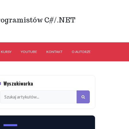
rogramistów C#/.NET
KURSY
YOUTUBE
KONTAKT
O AUTORZE
Wyszukiwarka