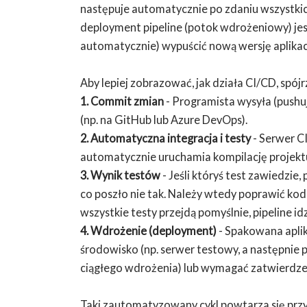
następuje automatycznie po zdaniu wszystkic
deployment pipeline (potok wdrożeniowy) jest
automatycznie) wypuścić nową wersję aplikacj
Aby lepiej zobrazować, jak działa CI/CD, spó
1. Commit zmian
- Programista wysyła (pushu
(np. na GitHub lub Azure DevOps).
2. Automatyczna integracja i testy
- Serwer CI
automatycznie uruchamia kompilację projekt
3. Wynik testów
- Jeśli któryś test zawiedzie,
co poszło nie tak. Należy wtedy poprawić kod 
wszystkie testy przejdą pomyślnie, pipeline idz
4. Wdrożenie (deployment)
- Spakowana apli
środowisko (np. serwer testowy, a następnie 
ciągłego wdrożenia) lub wymagać zatwierdzen
Taki zautomatyzowany cykl powtarza się przy