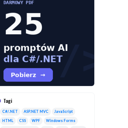
Tagi
C#/.NET
ASP.NET MVC
JavaScript
HTML
CSS
WPF
Windows Forms