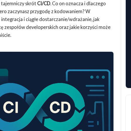
 tajemniczy skrót
CI/CD
. Co on oznacza i dlaczego
opiero zaczynasz przygodę z kodowaniem? W
a integracja i ciągłe dostarczanie/wdrażanie, jak
ę zespołów developerskich oraz jakie korzyści może
iście.