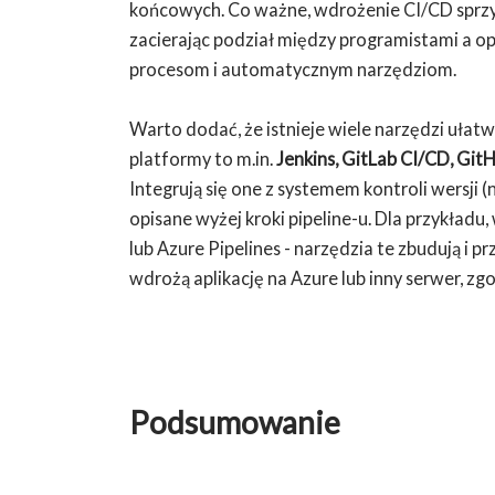
końcowych. Co ważne, wdrożenie CI/CD sprz
zacierając podział między programistami a o
procesom i automatycznym narzędziom.
Warto dodać, że istnieje wiele narzędzi uła
platformy to m.in.
Jenkins, GitLab CI/CD, Git
Integrują się one z systemem kontroli wersji 
opisane wyżej kroki pipeline-u. Dla przykładu
lub Azure Pipelines - narzędzia te zbudują i 
wdrożą aplikację na Azure lub inny serwer, zg
Podsumowanie