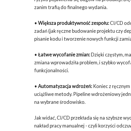
zanim trafią do finalnego wydania.
•
Większa produktywność zespołu:
CI/CD odc
zadań (jak ręczne budowanie projektu czy de
pisanie kodu i tworzenie nowych funkcji zam
•
Łatwe wycofanie zmian:
Dzięki częstym, ma
zmiana wprowadziła problem, i szybko wycofa
funkcjonalności.
•
Automatyzacja wdrożeń:
Koniec z ręcznym 
uciążliwe metody. Pipeline wdrożeniowy jedny
na wybrane środowisko.
Jak widać, CI/CD przekłada się na szybsze wy
nakład pracy manualnej - czyli korzyści odcz