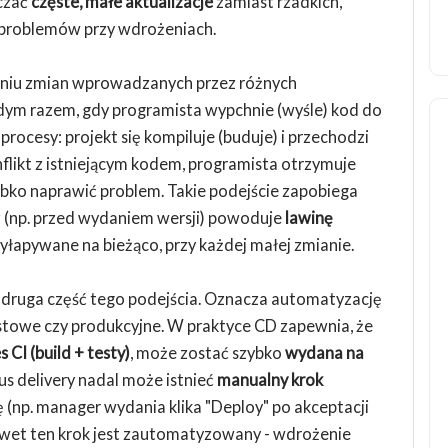
czać
częste, małe aktualizacje
zamiast rzadkich,
 problemów przy wdrożeniach.
eniu zmian wprowadzanych przez różnych
dym razem, gdy programista wypchnie (wyśle) kod do
ocesy: projekt się kompiluje (buduje) i przechodzi
onflikt z istniejącym kodem, programista otrzymuje
ybko naprawić problem. Takie podejście zapobiega
az (np. przed wydaniem wersji) powoduje
lawinę
yłapywane na bieżąco, przy każdej małej zmianie.
 druga część tego podejścia. Oznacza automatyzację
stowe czy produkcyjne. W praktyce CD zapewnia, że
 CI (build + testy)
, może zostać szybko
wydana na
s delivery nadal może istnieć
manualny krok
(np. manager wydania klika "Deploy" po akceptacji
wet ten krok jest zautomatyzowany - wdrożenie