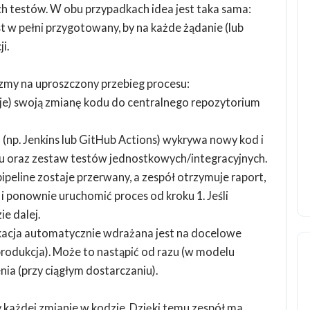
h testów. W obu przypadkach idea jest taka sama:
 w pełni przygotowany, by na każde żądanie (lub
i.
jrzmy na uproszczony przebieg procesu:
je) swoją zmianę kodu do centralnego repozytorium
 (np. Jenkins lub GitHub Actions) wykrywa nowy kod i
u oraz zestaw testów jednostkowych/integracyjnych.
 pipeline zostaje przerwany, a zespół otrzymuje raport,
i ponownie uruchomić proces od kroku 1. Jeśli
ie dalej.
kacja automatycznie wdrażana jest na docelowe
produkcja). Może to nastąpić od razu (w modelu
ia (przy ciągłym dostarczaniu).
 każdej zmianie w kodzie. Dzięki temu zespół ma