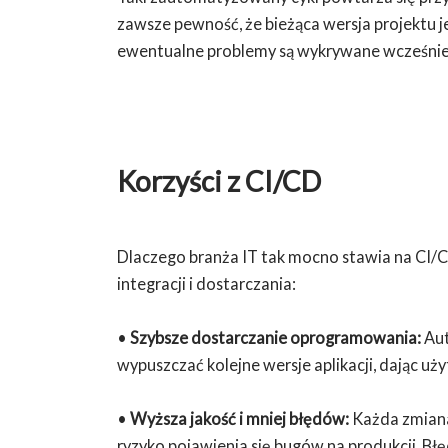
zawsze pewność, że bieżąca wersja projektu j
ewentualne problemy są wykrywane wcześnie
Korzyści z CI/CD
Dlaczego branża IT tak mocno stawia na CI/C
integracji i dostarczania:
•
Szybsze dostarczanie oprogramowania:
Aut
wypuszczać kolejne wersje aplikacji, dając 
•
Wyższa jakość i mniej błędów:
Każda zmiana
ryzyko pojawienia się bugów na produkcji. Błę