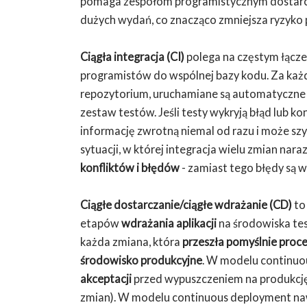
pomaga zespołom programistycznym dostar
dużych wydań, co znacząco zmniejsza ryzyko
Ciągła integracja (CI)
polega na częstym łącz
programistów do wspólnej bazy kodu. Za każ
repozytorium, uruchamiane są automatyczne pr
zestaw testów. Jeśli testy wykryją błąd lub k
informację zwrotną niemal od razu i może sz
sytuacji, w której integracja wielu zmian nar
konfliktów i błędów
- zamiast tego błędy są w
Ciągłe dostarczanie/ciągłe wdrażanie (CD)
to
etapów
wdrażania aplikacji
na środowiska te
każda zmiana, która
przeszła pomyślnie proces
środowisko produkcyjne
. W modelu continuou
akceptacji
przed wypuszczeniem na produkcję 
zmian). W modelu continuous deployment na