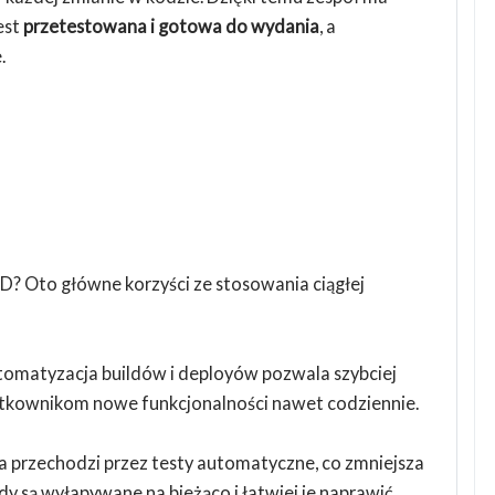
est
przetestowana i gotowa do wydania
, a
.
D? Oto główne korzyści ze stosowania ciągłej
omatyzacja buildów i deployów pozwala szybciej
użytkownikom nowe funkcjonalności nawet codziennie.
 przechodzi przez testy automatyczne, co zmniejsza
dy są wyłapywane na bieżąco i łatwiej je naprawić,