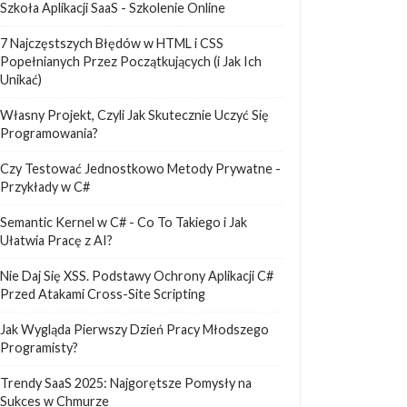
Szkoła Aplikacji SaaS - Szkolenie Online
7 Najczęstszych Błędów w HTML i CSS
Popełnianych Przez Początkujących (i Jak Ich
Unikać)
Własny Projekt, Czyli Jak Skutecznie Uczyć Się
Programowania?
Czy Testować Jednostkowo Metody Prywatne -
Przykłady w C#
Semantic Kernel w C# - Co To Takiego i Jak
Ułatwia Pracę z AI?
Nie Daj Się XSS. Podstawy Ochrony Aplikacji C#
Przed Atakami Cross-Site Scripting
Jak Wygląda Pierwszy Dzień Pracy Młodszego
Programisty?
Trendy SaaS 2025: Najgorętsze Pomysły na
Sukces w Chmurze