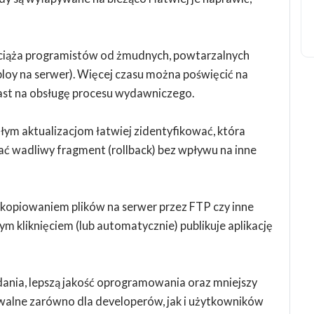
iąża programistów od żmudnych, powtarzalnych
ploy na serwer). Więcej czasu można poświęcić na
iast na obsługę procesu wydawniczego.
łym aktualizacjom łatwiej zidentyfikować, która
ć wadliwy fragment (rollback) bez wpływu na inne
kopiowaniem plików na serwer przez FTP czy inne
m kliknięciem (lub automatycznie) publikuje aplikację
dania, lepszą jakość oprogramowania oraz mniejszy
uwalne zarówno dla developerów, jak i użytkowników