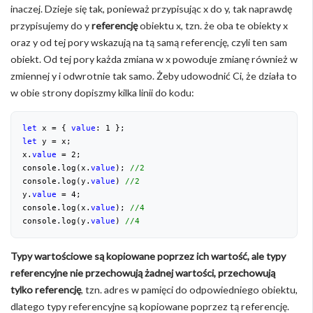
inaczej. Dzieje się tak, ponieważ przypisując x do y, tak naprawdę
przypisujemy do y
referencję
obiektu x, tzn. że oba te obiekty x
oraz y od tej pory wskazują na tą samą referencję, czyli ten sam
obiekt. Od tej pory każda zmiana w x powoduje zmianę również w
zmiennej y i odwrotnie tak samo. Żeby udowodnić Ci, że działa to
w obie strony dopiszmy kilka linii do kodu:
let
 x = { 
value
: 
1
let
 y = x;

x.
value
 = 
2
;

console.log(x.
value
); 
//2
console.log(y.
value
) 
//2
y.
value
 = 
4
;

console.log(x.
value
); 
//4
console.log(y.
value
) 
//4
Typy wartościowe są kopiowane poprzez ich wartość, ale typy
referencyjne nie przechowują żadnej wartości, przechowują
tylko referencję
, tzn. adres w pamięci do odpowiedniego obiektu,
dlatego typy referencyjne są kopiowane poprzez tą referencję.