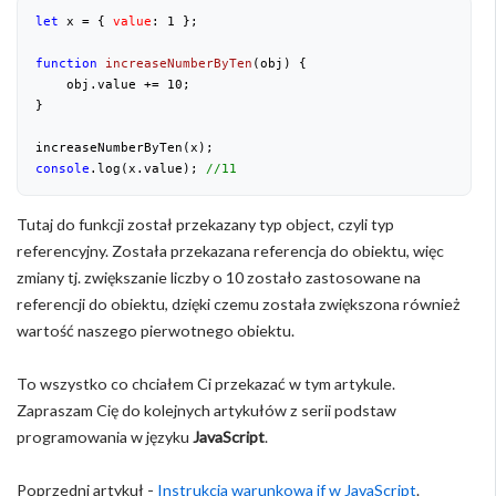
let
 x = { 
value
: 
1
 };

function
increaseNumberByTen
(
obj
) 
{

    obj.value += 
10
;

}

console
.log(x.value); 
//11
Tutaj do funkcji został przekazany typ object, czyli typ
referencyjny. Została przekazana referencja do obiektu, więc
zmiany tj. zwiększanie liczby o 10 zostało zastosowane na
referencji do obiektu, dzięki czemu została zwiększona również
wartość naszego pierwotnego obiektu.
To wszystko co chciałem Ci przekazać w tym artykule.
Zapraszam Cię do kolejnych artykułów z serii podstaw
programowania w języku
JavaScript
.
Poprzedni artykuł -
Instrukcja warunkowa if w JavaScript
.