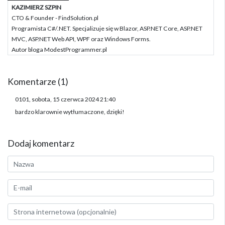
KAZIMIERZ SZPIN
CTO & Founder - FindSolution.pl
Programista C#/.NET. Specjalizuje się w Blazor, ASP.NET Core, ASP.NET
MVC, ASP.NET Web API, WPF oraz Windows Forms.
Autor bloga ModestProgrammer.pl
Komentarze (1)
0101, sobota, 15 czerwca 2024 21:40
bardzo klarownie wytłumaczone, dzięki!
Dodaj komentarz