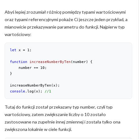
Abyś lepiej zrozumiał różnicę pomiędzy typami wartościowymi
oraz typami referencyjnymi pokaże Ci jeszcze jeden przykład, a
mianowicie przekazywanie parametru do funkcji. Najpierw typ
wartościowy:
let
 x = 
1
;

function
increaseNumberByTen
(
number
) 
{

    number += 
10
;

}

console
.log(x); 
//1
Tutaj do funkcji został przekazany typ number, czyli typ
wartościowy, zatem zwiększanie liczby o 10 zostało
zastosowane na zupełnie innej zmiennej i została tylko ona
zwiększona lokalnie w ciele funkcji.