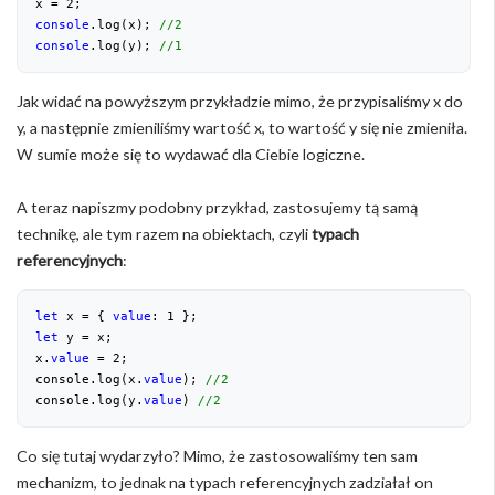
x = 
2
console
.log(x); 
//2
console
.log(y); 
//1
Jak widać na powyższym przykładzie mimo, że przypisaliśmy x do
y, a następnie zmieniliśmy wartość x, to wartość y się nie zmieniła.
W sumie może się to wydawać dla Ciebie logiczne.
A teraz napiszmy podobny przykład, zastosujemy tą samą
technikę, ale tym razem na obiektach, czyli
typach
referencyjnych
:
let
 x = { 
value
: 
1
let
 y = x;

x.
value
 = 
2
;

console.log(x.
value
); 
//2
console.log(y.
value
) 
//2
Co się tutaj wydarzyło? Mimo, że zastosowaliśmy ten sam
mechanizm, to jednak na typach referencyjnych zadziałał on