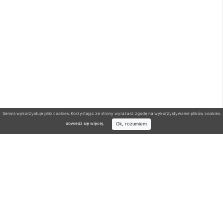
Serwis wykorzystuje pliki cookies. Korzystając ze strony wyrażasz zgodę na wykorzystywanie plików cookies.
Ok, rozumiem
dowiedz się więcej
.
Wyszukiwarka