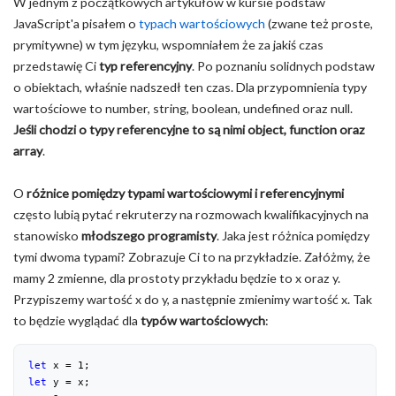
W jednym z początkowych artykułów w kursie podstaw
JavaScript'a pisałem o
typach wartościowych
(zwane też proste,
prymitywne) w tym języku, wspomniałem że za jakiś czas
przedstawię Ci
typ referencyjny
. Po poznaniu solidnych podstaw
o obiektach, właśnie nadszedł ten czas. Dla przypomnienia typy
wartościowe to number, string, boolean, undefined oraz null.
Jeśli chodzi o typy referencyjne to są nimi object, function oraz
array
.
O
różnice pomiędzy typami wartościowymi i referencyjnymi
często lubią pytać rekruterzy na rozmowach kwalifikacyjnych na
stanowisko
młodszego programisty
. Jaka jest różnica pomiędzy
tymi dwoma typami? Zobrazuje Ci to na przykładzie. Załóżmy, że
mamy 2 zmienne, dla prostoty przykładu będzie to x oraz y.
Przypiszemy wartość x do y, a następnie zmienimy wartość x. Tak
to będzie wyglądać dla
typów wartościowych
:
let
 x = 
1
let
 y = x;
