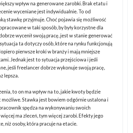
większy wpływ na generowane zarobki. Brak etatu i
cenie wyceniane jest indywidualnie. To od
, jaką stawkę przyjmuje. Choć pojawia się możliwość
pracowane w taki sposób, by były korzystne dla
r dobrze wycenił swoją pracę, jest w stanie generować
ytuacja ta dotyczy osób, które na rynku funkcjonują
dopiero pierwsze kroki w branży i mają mniejsze
ami. Jednak jest to sytuacja przejściowa i jeśli
, jeśli freelancer dobrze wykonuje swoją pracę,
z lepsza.
zenia, to on ma wpływ na to, jakie kwoty będzie
st możliwe. Stawka jest bowiem odgórnie ustalona i
su pracownik spędza na wykonywaniu swoich
 więcej ma zleceń, tym więcej zarobi. Efekty jego
, niż osoby, która pracuje na etacie.