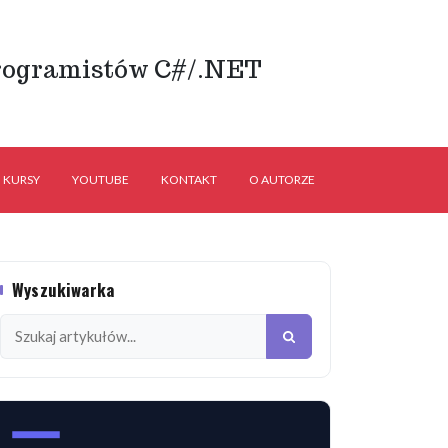
rogramistów C#/.NET
KURSY
YOUTUBE
KONTAKT
O AUTORZE
Wyszukiwarka