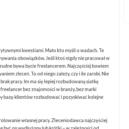
ozytywnymi kwestiami. Mało kto myśli o wadach. Te
nywania obowiązków. Jeśli ktoś nigdy nie pracował w
 trudne bywa bycie freelancerem. Najczęściej bowiem
iem zleceń. To od niego zależy, czy i ile zarobi. Nie
brak pracy. Im ma się lepiej rozbudowaną siatkę
y freelancer bez znajomości w branży, bez marki
 by bazę klientów rozbudować i pozyskiwać kolejne
olowanie własnej pracy. Zleceniodawca najczęściej
że być on wydłużony lub krótki – w zależności od