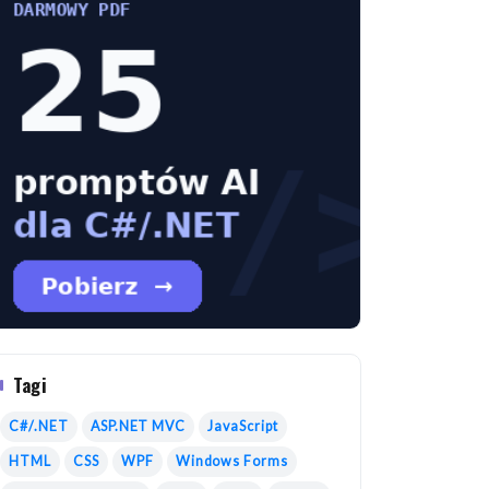
Tagi
C#/.NET
ASP.NET MVC
JavaScript
HTML
CSS
WPF
Windows Forms