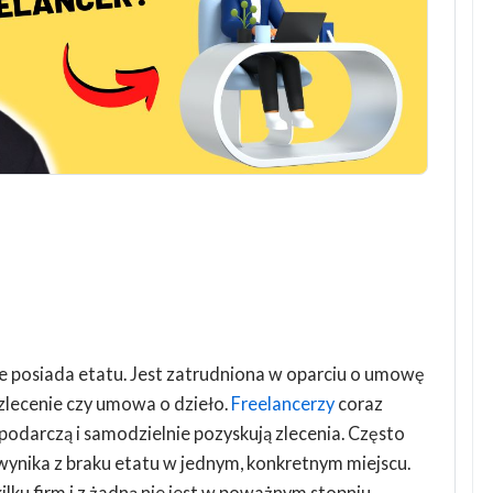
nie posiada etatu. Jest zatrudniona w oparciu o umowę
zlecenie czy umowa o dzieło.
Freelancerzy
coraz
podarczą i samodzielnie pozyskują zlecenia. Często
wynika z braku etatu w jednym, konkretnym miejscu.
lku firm i z żadną nie jest w poważnym stopniu