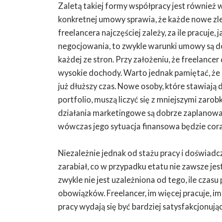
Zaletą takiej formy współpracy jest również 
konkretnej umowy sprawia, że każde nowe zle
freelancera najczęściej zależy, za ile pracuje
negocjowania, to zwykle warunki umowy są do
każdej ze stron. Przy założeniu, że freelance
wysokie dochody. Warto jednak pamiętać, że s
już dłuższy czas. Nowe osoby, które stawiają 
portfolio, muszą liczyć się z mniejszymi zarobk
działania marketingowe są dobrze zaplanowane
wówczas jego sytuacja finansowa będzie cora
Niezależnie jednak od stażu pracy i doświadc
zarabiał, co w przypadku etatu nie zawsze je
zwykle nie jest uzależniona od tego, ile cza
obowiązków. Freelancer, im więcej pracuje, im
pracy wydają się być bardziej satysfakcjonujące