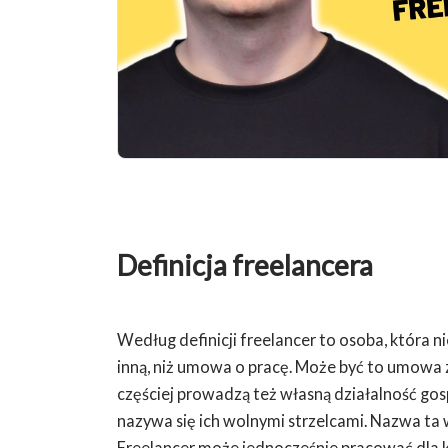
Definicja freelancera
Według definicji freelancer to osoba, która 
inną, niż umowa o pracę. Może być to umowa 
częściej prowadzą też własną działalność gos
nazywa się ich wolnymi strzelcami. Nazwa ta 
Freelancer może jednocześnie pracować dla ki