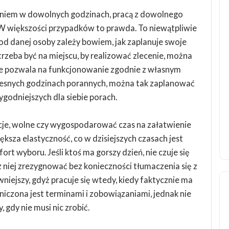
paniem w dowolnych godzinach, pracą z dowolnego
. W większości przypadków to prawda. To niewątpliwie
od danej osoby zależy bowiem, jak zaplanuje swoje
e trzeba być na miejscu, by realizować zlecenie, można
mie pozwala na funkcjonowanie zgodnie z własnym
wczesnych godzinach porannych, można tak zaplanować
godniejszych dla siebie porach.
je, wolne czy wygospodarować czas na załatwienie
iększa elastyczność, co w dzisiejszych czasach jest
ort wyboru. Jeśli ktoś ma gorszy dzień, nie czuje się
 z niej zrezygnować bez konieczności tłumaczenia się z
wniejszy, gdyż pracuje się wtedy, kiedy faktycznie ma
aniczona jest terminami i zobowiązaniami, jednak nie
 gdy nie musi nic zrobić.