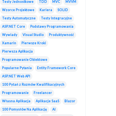
Testy Jednostkowe
TDD
MVC
MVVM
Wzorce Projektowe
Kariera
SOLID
Testy Automatyczne
Testy Integracyjne
ASP.NET Core
Podstawy Programowania
Wywiady
Visual Studio
Produktywność
Xamarin
Pierwsze Kroki
Pierwsza Aplikacja
Programowanie Obiektowe
Popularne Pytania
Entity Framework Core
ASP.NET Web API
100 Pytań z Rozmów Kwalifikacyjnych
Programowanie
Freelancer
Własna Aplikacja
Aplikacje SaaS
Blazor
100 Pomysłów Na Aplikację
AI