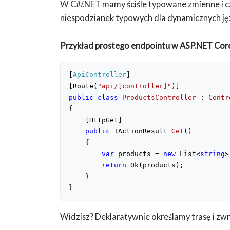
W C#/.NET mamy ściśle typowane zmienne i cz
niespodzianek typowych dla dynamicznych ję
Przykład prostego endpointu w ASP.NET Cor
[
ApiController
]
[Route(
"api/[controller]"
)]
public
class
ProductsController
 : 
Contr
{
    [HttpGet]
public
 IActionResult 
Get
(
)
{
var
 products = 
new
 List<
string
>
return
 Ok(products);
    }
}
Widzisz? Deklaratywnie określamy trasę i zw