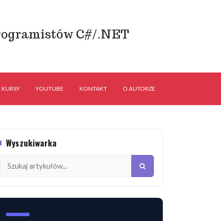
rogramistów C#/.NET
KURSY
YOUTUBE
KONTAKT
O AUTORZE
Wyszukiwarka