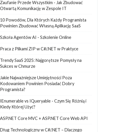
Zaufanie Przede Wszystkim - Jak Zbudować
Otwartą Komunikację w Zespole IT
10 Powodów, Dla Których Każdy Programista
Powinien Zbudować Własną Aplikację SaaS
Szkoła Agentów AI - Szkolenie Online
Praca z Plikami ZIP w C#/.NET w Praktyce
Trendy SaaS 2025: Najgorętsze Pomysły na
Sukces w Chmurze
Jakie Najważniejsze Umiejętności Poza
Kodowaniem Powinien Posiadać Dobry
Programista?
IEnumerable vs IQueryable - Czym Się Różnią i
Kiedy Której Użyć?
ASP.NET Core MVC + ASP.NET Core Web API
Dług Technologiczny w C#/.NET – Dlaczego