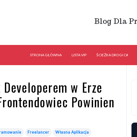
Blog Dla P
STRONA GŁÓWNA
LISTA VIP
ŚCIEŻKA DROGI C#
ck Developerem w Erze
Frontendowiec Powinien
ramowanie
Freelancer
Własna Aplikacja