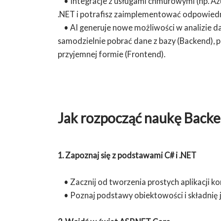
• Integracje z usługami chmurowymi (np. Azure
.NET i potrafisz zaimplementować odpowiedn
• AI generuje nowe możliwości w analizie dan
samodzielnie pobrać dane z bazy (Backend), 
przyjemnej formie (Frontend).
Jak rozpocząć naukę Back
1. Zapoznaj się z podstawami C# i .NET
• Zacznij od tworzenia prostych aplikacji k
• Poznaj podstawy obiektowości i składnię j