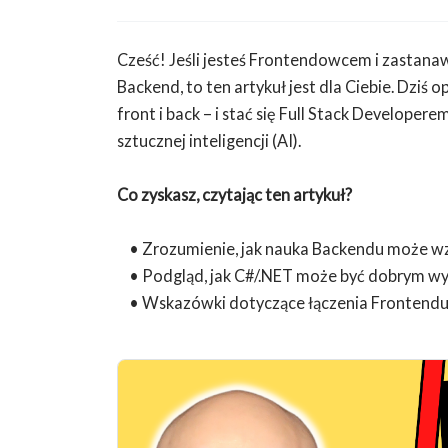
Cześć! Jeśli jesteś Frontendowcem i zastanaw
Backend, to ten artykuł jest dla Ciebie. Dziś
front i back – i stać się Full Stack Developer
sztucznej inteligencji (AI).
Co zyskasz, czytając ten artykuł?
• Zrozumienie, jak nauka Backendu może wz
• Podgląd, jak C#/.NET może być dobrym wybo
• Wskazówki dotyczące łączenia Frontendu 