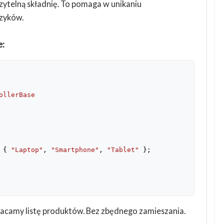
ytelną składnię. To pomaga w unikaniu
zyków.
e:
ollerBase
 { 
"Laptop"
, 
"Smartphone"
, 
"Tablet"
 };
racamy listę produktów. Bez zbędnego zamieszania.