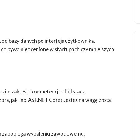
 od bazy danych po interfejs użytkownika.
co bywa nieocenione w startupach czy mniejszych
okim zakresie kompetencji – full stack.
, jak i np. ASP.NET Core? Jesteś na wagę złota!
ach zapobiega wypaleniu zawodowemu.