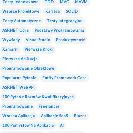
Testy Jednostkowe
TDD
MVC
MVVM
Wzorce Projektowe
Kariera
SOLID
Testy Automatyczne
Testy Integracyjne
ASP.NET Core
Podstawy Programowania
Wywiady
Visual Studio
Produktywność
Xamarin
Pierwsze Kroki
Pierwsza Aplikacja
Programowanie Obiektowe
Popularne Pytania
Entity Framework Core
ASP.NET Web API
100 Pytań z Rozmów Kwalifikacyjnych
Programowanie
Freelancer
Własna Aplikacja
Aplikacje SaaS
Blazor
100 Pomysłów Na Aplikację
AI