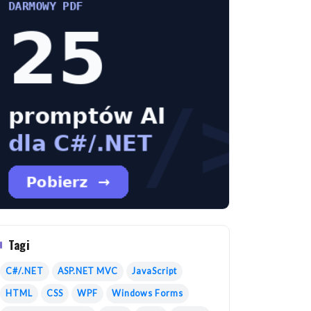
Tagi
C#/.NET
ASP.NET MVC
JavaScript
HTML
CSS
WPF
Windows Forms