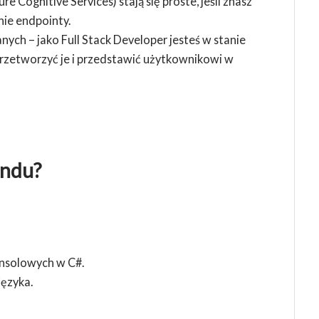
 Cognitive Services) stają się proste, jeśli znasz
ie endpointy.
ych – jako Full Stack Developer jesteś w stanie
przetworzyć je i przedstawić użytkownikowi w
endu?
onsolowych w C#.
ęzyka.