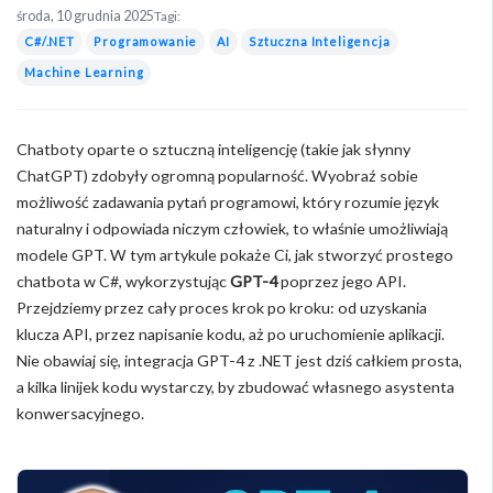
środa, 10 grudnia 2025
Tagi:
C#/.NET
Programowanie
AI
Sztuczna Inteligencja
Machine Learning
Chatboty oparte o sztuczną inteligencję (takie jak słynny
ChatGPT) zdobyły ogromną popularność. Wyobraź sobie
możliwość zadawania pytań programowi, który rozumie język
naturalny i odpowiada niczym człowiek, to właśnie umożliwiają
modele GPT. W tym artykule pokaże Ci, jak stworzyć prostego
chatbota w C#, wykorzystując
GPT-4
poprzez jego API.
Przejdziemy przez cały proces krok po kroku: od uzyskania
klucza API, przez napisanie kodu, aż po uruchomienie aplikacji.
Nie obawiaj się, integracja GPT-4 z .NET jest dziś całkiem prosta,
a kilka linijek kodu wystarczy, by zbudować własnego asystenta
konwersacyjnego.