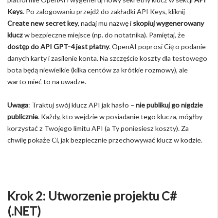
Keys
. Po zalogowaniu przejdź do zakładki API Keys, kliknij
Create new secret key
, nadaj mu nazwę i
skopiuj wygenerowany
klucz
w bezpieczne miejsce (np. do notatnika). Pamiętaj, że
dostęp do API GPT-4 jest płatny
. OpenAI poprosi Cię o podanie
danych karty i zasilenie konta. Na szczęście koszty dla testowego
bota będą niewielkie (kilka centów za krótkie rozmowy), ale
warto mieć to na uwadze.
Uwaga
: Traktuj swój klucz API jak hasło –
nie publikuj go nigdzie
publicznie
. Każdy, kto wejdzie w posiadanie tego klucza, mógłby
korzystać z Twojego limitu API (a Ty poniesiesz koszty). Za
chwilę pokaże Ci, jak bezpiecznie przechowywać klucz w kodzie.
Krok 2: Utworzenie projektu C#
(.NET)