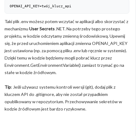
OPENAI_API_KEY=twój_klucz_api
Taki plik .env możesz potem wczytać w aplikacji albo skorzystać z
mechanizmu
User Secrets
.NET. Na potrzeby tego prostego
projektu, w kodzie odczytamy zmienną środowiskową. Upewnij
się, że przed uruchomieniem aplikacji zmienna OPENAI_API_KEY
jest ustawiona (np. za pomocą pliku .env lub ręcznie w systemie).
Dzięki temu w kodzie będziemy mogli pobrać klucz przez
Environment.GetEnvironmentVariable() zamiast trzymać go na
stałe w kodzie źródłowym.
Tip
: Jeśli używasz systemu kontroli wersji (git), dodaj plik z
kluczem API do .gitignore, aby nie został przypadkiem
opublikowany w repozytorium. Przechowywanie sekretów w
kodzie źródłowym jest bardzo ryzykowne.