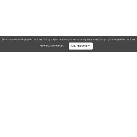
Serwis wykorzystuje pliki cookies. Korzystając ze strony wyrażasz zgodę na wykorzystywanie plików cookies.
Ok, rozumiem
dowiedz się więcej
.
Wyszukiwarka