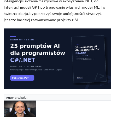
inteligencję i uczenie maszynowe w ekosystemie .NET, od
integracji modeli GPT po trenowanie własnych modeli ML. To
świetna okazja, by poszerzyć swoje umiejętności i stworzyć
jeszcze bardziej zaawansowane projekty z AI.
Autor artykułu: