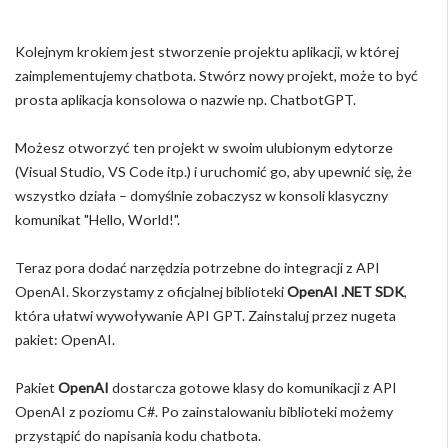
Kolejnym krokiem jest stworzenie projektu aplikacji, w której
zaimplementujemy chatbota. Stwórz nowy projekt, może to być
prosta aplikacja konsolowa o nazwie np. ChatbotGPT.
Możesz otworzyć ten projekt w swoim ulubionym edytorze
(Visual Studio, VS Code itp.) i uruchomić go, aby upewnić się, że
wszystko działa – domyślnie zobaczysz w konsoli klasyczny
komunikat "Hello, World!".
Teraz pora dodać narzędzia potrzebne do integracji z API
OpenAI. Skorzystamy z oficjalnej biblioteki
OpenAI .NET SDK
,
która ułatwi wywoływanie API GPT. Zainstaluj przez nugeta
pakiet: OpenAI.
Pakiet
OpenAI
dostarcza gotowe klasy do komunikacji z API
OpenAI z poziomu C#. Po zainstalowaniu biblioteki możemy
przystąpić do napisania kodu chatbota.