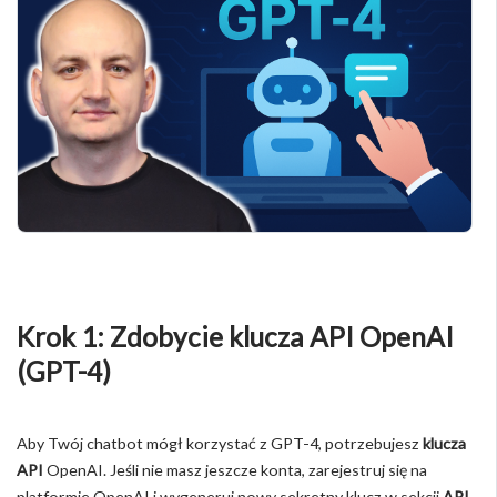
Krok 1: Zdobycie klucza API OpenAI
(GPT-4)
Aby Twój chatbot mógł korzystać z GPT-4, potrzebujesz
klucza
API
OpenAI. Jeśli nie masz jeszcze konta, zarejestruj się na
platformie OpenAI i wygeneruj nowy sekretny klucz w sekcji
API