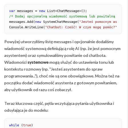
var
 messages = 
new
 List<ChatMessage>();
/* Dodaj opcjonalną wiadomość systemową lub powitalną asyst
messages.Add(
new
 SystemChatMessage(
"Jesteś pomocnym asysten
Console.WriteLine(
"Chatbot: Cześć! W czym mogę pomóc?"
); 
Powyżej utworzyliśmy listę messages i opcjonalnie dodaliśmy
wiadomość systemową definiującą rolę AI (np. że jest pomocnym
asystentem) oraz symulowaliśmy powitanie od chatbota.
Wiadomości
systemowe
mogą służyć do ustawienia tonu lub
kontekstu rozmowy (np. "Jesteś asystentem do spraw
programowania..."), choć nie są one obowiązkowe. Można też na
początku dodać wiadomość asystenta z gotowym powitaniem,
aby użytkownik od razu coś zobaczył.
Teraz kluczowa część, pętla wczytująca pytania użytkownika i
odsyłająca je do modelu:
while
 (
true
)