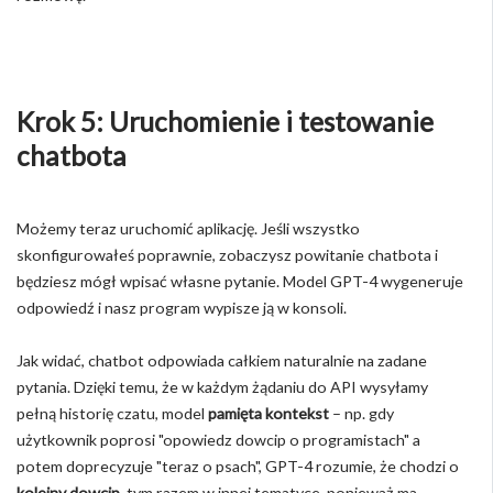
Krok 5: Uruchomienie i testowanie
chatbota
Możemy teraz uruchomić aplikację. Jeśli wszystko
skonfigurowałeś poprawnie, zobaczysz powitanie chatbota i
będziesz mógł wpisać własne pytanie. Model GPT-4 wygeneruje
odpowiedź i nasz program wypisze ją w konsoli.
Jak widać, chatbot odpowiada całkiem naturalnie na zadane
pytania. Dzięki temu, że w każdym żądaniu do API wysyłamy
pełną historię czatu, model
pamięta kontekst
– np. gdy
użytkownik poprosi "opowiedz dowcip o programistach" a
potem doprecyzuje "teraz o psach", GPT-4 rozumie, że chodzi o
kolejny dowcip
, tym razem w innej tematyce, ponieważ ma