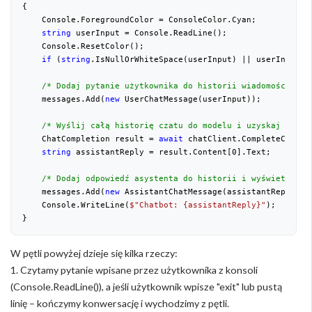
{
    Console.ForegroundColor = ConsoleColor.Cyan;
string
 userInput = Console.ReadLine();
    Console.ResetColor();
if
 (
string
.IsNullOrWhiteSpace(userInput) || userInput.T
/* Dodaj pytanie użytkownika do historii wiadomości */
    messages.Add(
new
 UserChatMessage(userInput));
/* Wyślij całą historię czatu do modelu i uzyskaj odpow
    ChatCompletion result = 
await
 chatClient.CompleteChatAs
string
 assistantReply = result.Content[
0
].Text;
/* Dodaj odpowiedź asystenta do historii i wyświetl ją 
    messages.Add(
new
 AssistantChatMessage(assistantReply));
    Console.WriteLine(
$"Chatbot: 
{assistantReply}
"
);
}
W pętli powyżej dzieje się kilka rzeczy:
1. Czytamy pytanie wpisane przez użytkownika z konsoli
(Console.ReadLine()), a jeśli użytkownik wpisze "exit" lub pustą
linię – kończymy konwersację i wychodzimy z pętli.