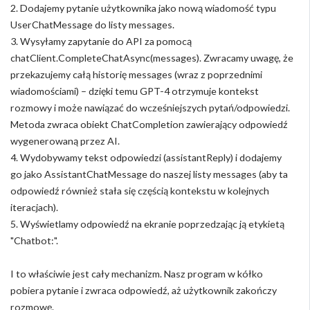
2. Dodajemy pytanie użytkownika jako nową wiadomość typu
UserChatMessage do listy messages.
3. Wysyłamy zapytanie do API za pomocą
chatClient.CompleteChatAsync(messages). Zwracamy uwagę, że
przekazujemy całą historię messages (wraz z poprzednimi
wiadomościami) – dzięki temu GPT-4 otrzymuje kontekst
rozmowy i może nawiązać do wcześniejszych pytań/odpowiedzi.
Metoda zwraca obiekt ChatCompletion zawierający odpowiedź
wygenerowaną przez AI.
4. Wydobywamy tekst odpowiedzi (assistantReply) i dodajemy
go jako AssistantChatMessage do naszej listy messages (aby ta
odpowiedź również stała się częścią kontekstu w kolejnych
iteracjach).
5. Wyświetlamy odpowiedź na ekranie poprzedzając ją etykietą
"Chatbot:".
I to właściwie jest cały mechanizm. Nasz program w kółko
pobiera pytanie i zwraca odpowiedź, aż użytkownik zakończy
rozmowę.