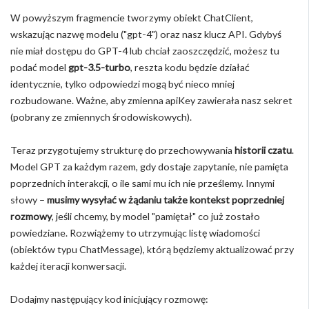
W powyższym fragmencie tworzymy obiekt ChatClient,
wskazując nazwę modelu ("gpt-4") oraz nasz klucz API. Gdybyś
nie miał dostępu do GPT-4 lub chciał zaoszczędzić, możesz tu
podać model
gpt-3.5-turbo
, reszta kodu będzie działać
identycznie, tylko odpowiedzi mogą być nieco mniej
rozbudowane. Ważne, aby zmienna apiKey zawierała nasz sekret
(pobrany ze zmiennych środowiskowych).
Teraz przygotujemy strukturę do przechowywania
historii czatu
.
Model GPT za każdym razem, gdy dostaje zapytanie, nie pamięta
poprzednich interakcji, o ile sami mu ich nie prześlemy. Innymi
słowy –
musimy wysyłać w żądaniu także kontekst poprzedniej
rozmowy
, jeśli chcemy, by model "pamiętał" co już zostało
powiedziane. Rozwiążemy to utrzymując listę wiadomości
(obiektów typu ChatMessage), którą będziemy aktualizować przy
każdej iteracji konwersacji.
Dodajmy następujący kod inicjujący rozmowę: