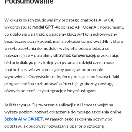
Podsumowanie
W kilku krokach zbudowaliśmy prostego chatbota AI w C#,
wykorzystując
model GPT-4
poprzez API OpenAI. Podsumujmy,
co udało się osiągnąć: posiadamy klucz API (przechowywany
bezpiecznie poza kodem), mamy aplikację konsolową .NET, która
wysyła zapytania do modelu i wyświetla odpowiedzi, a co
najważniejsze – potrafimy
utrzymać konwersację
, przekazując
historię dialogu przy kolejnych pytaniach, dzięki czemu nasz
chatbot sprawia wrażenie, jakby pamiętał poprzednie
wypowiedzi. Oczywiście to dopiero początek możliwości. Taki
program można rozbudować o interfejs graficzny, obsługę
różnych poleceń, czy integrację z innymi usługami.
Jeśli fascynuje Cię tworzenie aplikacji z AI i chcesz wejść na
wyższy poziom, rozważ dołączenie do mojego szkolenia online
Szkoła AI w C#/.NET
. W ramach tego szkolenia uczymy od
podstaw, jak budować rozwiązania oparte o sztuczną