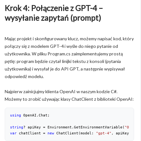
Krok 4: Połączenie z GPT-4 –
wysyłanie zapytań (prompt)
Mając projekt i skonfigurowany klucz, możemy napisać kod, który
połączy się z modelem GPT-4 i wyśle do niego pytanie od
użytkownika. W pliku Program.cs zaimplementujemy prostą
pętlę: program będzie czytał linijki tekstu z konsoli (pytania
użytkownika) i wysyłał je do API GPT, a następnie wypisywał
odpowiedź modelu.
Najpierw zainicjujmy klienta OpenAI w naszym kodzie C#.
Możemy to zrobić używając klasy ChatClient z biblioteki OpenAI:
using
 OpenAI.Chat;
string
? apiKey = Environment.GetEnvironmentVariable(
"OPENAI
var
 chatClient = 
new
 ChatClient(model: 
"gpt-4"
, apiKey: api