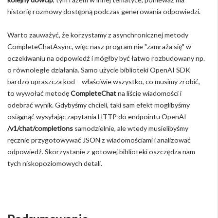
historię rozmowy dostępną podczas generowania odpowiedzi.
Warto zauważyć, że korzystamy z asynchronicznej metody
CompleteChatAsync, więc nasz program nie "zamraża się" w
oczekiwaniu na odpowiedź i mógłby być łatwo rozbudowany np.
o równoległe działania. Samo użycie biblioteki OpenAI SDK
bardzo upraszcza kod – właściwie wszystko, co musimy zrobić,
to wywołać metodę
CompleteChat
na liście wiadomości i
odebrać wynik. Gdybyśmy chcieli, taki sam efekt moglibyśmy
osiągnąć wysyłając zapytania HTTP do endpointu OpenAI
/v1/chat/completions
samodzielnie, ale wtedy musielibyśmy
ręcznie przygotowywać JSON z wiadomościami i analizować
odpowiedź. Skorzystanie z gotowej biblioteki oszczędza nam
tych niskopoziomowych detali.