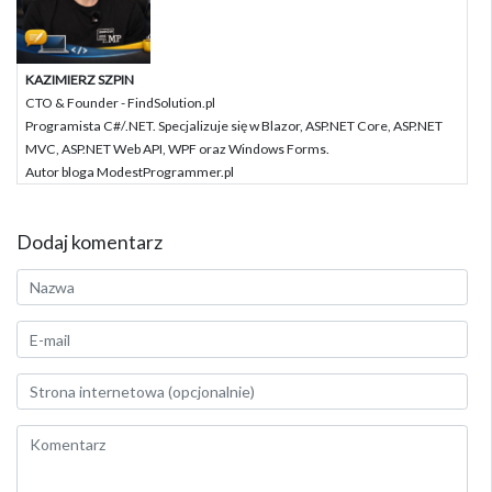
KAZIMIERZ SZPIN
CTO & Founder - FindSolution.pl
Programista C#/.NET. Specjalizuje się w Blazor, ASP.NET Core, ASP.NET
MVC, ASP.NET Web API, WPF oraz Windows Forms.
Autor bloga ModestProgrammer.pl
Dodaj komentarz