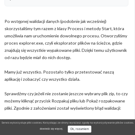
Po wstępnej walidacji danych (podobnie jak wcześniej)
skorzystaliśmy tym razem z klasy Process i metody Start, która
umożliwia nam uruchomienie dowolnego procesu. Otworzyliśmy
proces explorer.exe, czyli eksplorator plików na ścieżce, gdzie
znajdują się wszystkie wypakowane pliki. Dzięki temu użytkownik
od razu będzie miał do nich dostęp.
Mamy już wszystko. Pozostało tylko przetestować naszą
aplikację i zobaczyć czy wszystko działa.
Sprawdźmy czy jeżeli nie zostanie jeszcze wybrany plik zip, to czy
możemy kliknąć przycisk Rozpakuj pliku lub Pokaż rozpakowane
pliki. Zgodnie z założeniami został wyświetlony błąd walidacji:
Serwis wykorzystuje pliki cookies. Korzystając ze strony wyrażasz zgodę na wykorzystywanie plików cookies.
Ok, rozumiem
dowiedz się więcej
.