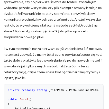
sprawdzenie, czy po pierwsze ścieżka do folderu została już
wybrana i przede wszystkim, czy plik skompresowany istnieje na
dysku. Jeżeli warunki nie zostały spełnione, to wyświetlamy
komunikat i wychodzimy od razu z tej metody. A jeżeli wszystko
jest ok, to wywołujemy statyczną metodę SetFileDropList na
klasie Clipboard, przekazując ścieżkę do pliku zip w celu
skopiowania nowego pliku.
I w tym momencie nasza pierwsza część zadania jest już gotowa,
natomiast zauważ, że mamy tutaj sporo powtarzającego się kod,
także dobrą praktyką jest wyodrębnienie go do nowych metod i
wywołanie już tylko samych metod. Także zróbmy teraz
refaktoryzację, dzięki czemu nasz kod będzie bardziej czytelny i
lepszej jakości.
private
readonly
string
 _filePath = Path.Combine(Path.GetDi
public
Form1
(
{

    InitializeComponent();
