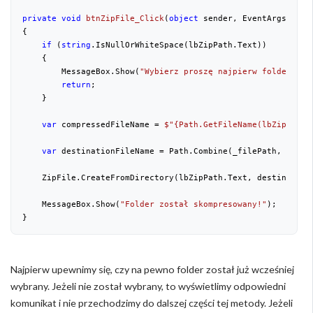
private
void
btnZipFile_Click
(
object
 sender, EventArgs e
{

if
 (
string
.IsNullOrWhiteSpace(lbZipPath.Text))

    {

        MessageBox.Show(
"Wybierz proszę najpierw folder, kt
return
;

    }

var
 compressedFileName = 
$"
{Path.GetFileName(lbZipPath.
var
 destinationFileName = Path.Combine(_filePath, compres
    ZipFile.CreateFromDirectory(lbZipPath.Text, destinationF
    MessageBox.Show(
"Folder został skompresowany!"
);

}
Najpierw upewnimy się, czy na pewno folder został już wcześniej
wybrany. Jeżeli nie został wybrany, to wyświetlimy odpowiedni
komunikat i nie przechodzimy do dalszej części tej metody. Jeżeli