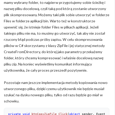
mamy wybrany folder, to najpierw przygotujemy sobie ścieżkę i
nazwę pliku docelową, czyli taką pod którą zostanie utworzony
plik skompresowany. Możemy taki plik sobie utworzyć w folderze
Files w folderze aplikacji bin. Warto też w konstruktorze
upewnić się, że istnieje folder Files w plikach aplikacji. Jeżeli
takiego pliku nie ma, to musimy go utworzyć, tak aby nie został
rzucony błąd podczas próby zapisu. W celu skompresowania
plików w C# skorzystamy z klasy ZipFile i jej statycznej metody
CreateFromDirectory, do której jako parametry przekażemy
folder, który chcemy kompresować i właśnie docelową nazwę
pliku zip. Na koniec wyświetlimy komunikat informujący
użytkownika, że cały proces przeszedł pozytywnie.
Pozostaje nam jeszcze implementacja metody kopiowania nowo
utworzonego pliku, dzięki czemu użytkownik nie będzie musiał
szukać na dysku nowego pliku, tylko od razu będzie go miał w
schowku.
private
void
btnCopyZipFile_Click
(
object
 sender, EventArgs 