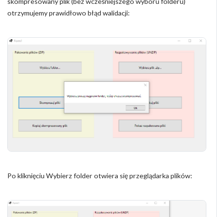
skompresowany plik (bez wcześniejszego wyboru folderu)
otrzymujemy prawidłowo błąd walidacji:
Po kliknięciu Wybierz folder otwiera się przeglądarka plików: