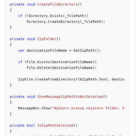
private
void
CreateFileDirectory
(
{

if
 (!Directory.Exists(_filePath))

        Directory.CreateDirectory(_filePath);

}

private
void
ZipFolder
(
{

var
 destinationFileName = GetZipPath();

if
 (File.Exists(destinationFileName))

        File.Delete(destinationFileName);

    ZipFile.CreateFromDirectory(lbZipPath.Text, destinationF
}

private
void
ShowMessageZipPathIsNotSelected
(
{

    MessageBox.Show(
"Wybierz proszę najpierw folder, który 
}

private
bool
IsZipPathSelected
(
{
