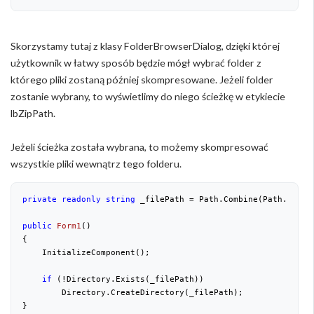
Skorzystamy tutaj z klasy FolderBrowserDialog, dzięki której
użytkownik w łatwy sposób będzie mógł wybrać folder z
którego pliki zostaną później skompresowane. Jeżeli folder
zostanie wybrany, to wyświetlimy do niego ścieżkę w etykiecie
lbZipPath.
Jeżeli ścieżka została wybrana, to możemy skompresować
wszystkie pliki wewnątrz tego folderu.
private
readonly
string
 _filePath = Path.Combine(Path.GetDi
public
Form1
(
{

    InitializeComponent();

if
 (!Directory.Exists(_filePath))

        Directory.CreateDirectory(_filePath);

}
