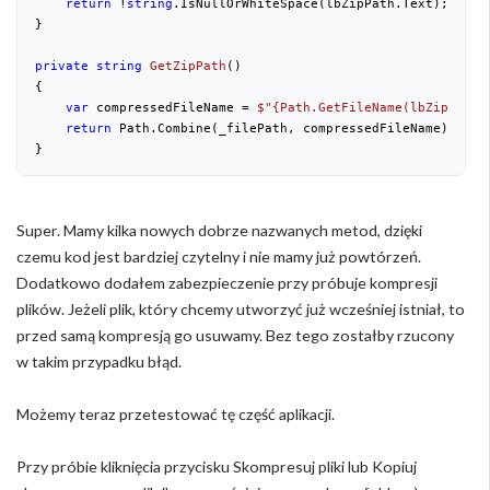
return
 !
string
.IsNullOrWhiteSpace(lbZipPath.Text);

}

private
string
GetZipPath
(
{

var
 compressedFileName = 
$"
{Path.GetFileName(lbZipPath.
return
 Path.Combine(_filePath, compressedFileName);

}
Super. Mamy kilka nowych dobrze nazwanych metod, dzięki
czemu kod jest bardziej czytelny i nie mamy już powtórzeń.
Dodatkowo dodałem zabezpieczenie przy próbuje kompresji
plików. Jeżeli plik, który chcemy utworzyć już wcześniej istniał, to
przed samą kompresją go usuwamy. Bez tego zostałby rzucony
w takim przypadku błąd.
Możemy teraz przetestować tę część aplikacji.
Przy próbie kliknięcia przycisku Skompresuj pliki lub Kopiuj