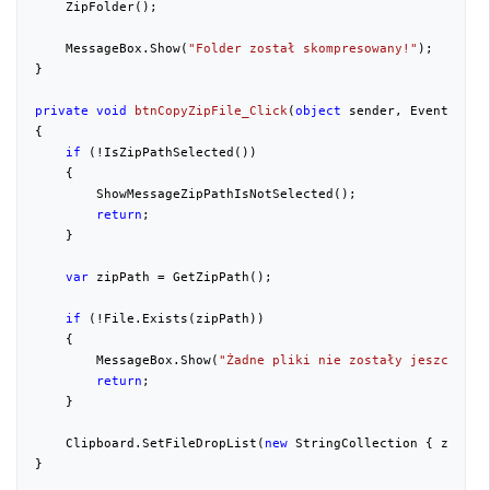
    ZipFolder();

    MessageBox.Show(
"Folder został skompresowany!"
);

}

private
void
btnCopyZipFile_Click
(
object
 sender, EventArgs 
{

if
 (!IsZipPathSelected())

    {

        ShowMessageZipPathIsNotSelected();

return
;

    }

var
 zipPath = GetZipPath();

if
 (!File.Exists(zipPath))

    {

        MessageBox.Show(
"Żadne pliki nie zostały jeszcze sk
return
;

    }

    Clipboard.SetFileDropList(
new
 StringCollection { zipPath
}
