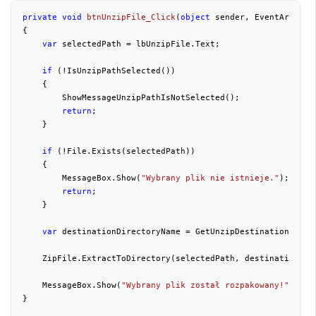
private
void
btnUnzipFile_Click
(
object
 sender, EventArgs e
{

var
 selectedPath = lbUnzipFile.Text;

if
 (!IsUnzipPathSelected())

    {

        ShowMessageUnzipPathIsNotSelected();

return
;

    }

if
 (!File.Exists(selectedPath))

    {

        MessageBox.Show(
"Wybrany plik nie istnieje."
);

return
;

    }

var
 destinationDirectoryName = GetUnzipDestinationDirect
    ZipFile.ExtractToDirectory(selectedPath, destinationDir
    MessageBox.Show(
"Wybrany plik został rozpakowany!"
);

}
