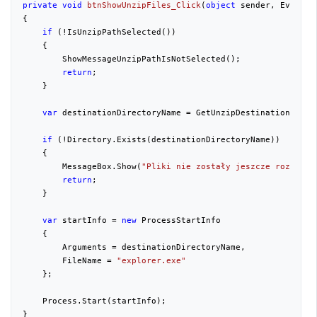
private
void
btnShowUnzipFiles_Click
(
object
 sender, EventAr
{

if
 (!IsUnzipPathSelected())

    {

        ShowMessageUnzipPathIsNotSelected();

return
;

    }

var
 destinationDirectoryName = GetUnzipDestinationDirect
if
 (!Directory.Exists(destinationDirectoryName))

    {

        MessageBox.Show(
"Pliki nie zostały jeszcze rozpakow
return
;

    }

var
 startInfo = 
new
 ProcessStartInfo

    {

        Arguments = destinationDirectoryName,

        FileName = 
"explorer.exe"
    };

    Process.Start(startInfo);

}