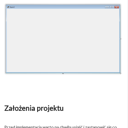
Założenia projektu
Przed implementacja warto na chwilą usiąść i zastanowić się co