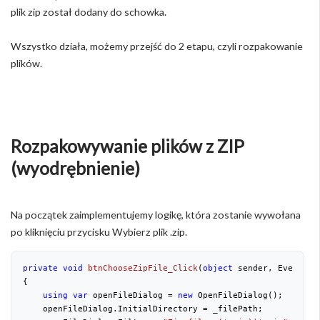
plik zip został dodany do schowka.
Wszystko działa, możemy przejść do 2 etapu, czyli rozpakowanie
plików.
Rozpakowywanie plików z ZIP
(wyodrębnienie)
Na początek zaimplementujemy logikę, która zostanie wywołana
po kliknięciu przycisku Wybierz plik .zip.
private
void
btnChooseZipFile_Click
(
object
 sender, EventArg
{

using
var
 openFileDialog = 
new
 OpenFileDialog();

    openFileDialog.InitialDirectory = _filePath;
