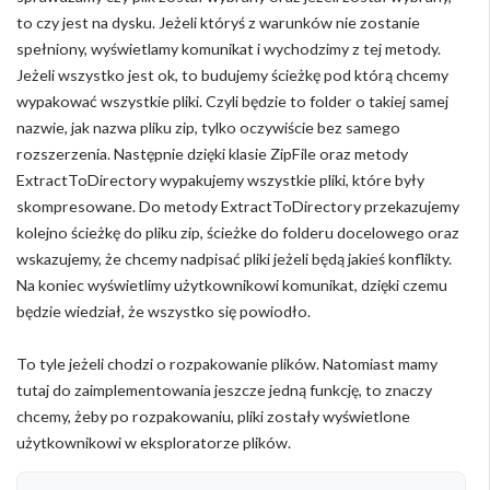
to czy jest na dysku. Jeżeli któryś z warunków nie zostanie
spełniony, wyświetlamy komunikat i wychodzimy z tej metody.
Jeżeli wszystko jest ok, to budujemy ścieżkę pod którą chcemy
wypakować wszystkie pliki. Czyli będzie to folder o takiej samej
nazwie, jak nazwa pliku zip, tylko oczywiście bez samego
rozszerzenia. Następnie dzięki klasie ZipFile oraz metody
ExtractToDirectory wypakujemy wszystkie pliki, które były
skompresowane. Do metody ExtractToDirectory przekazujemy
kolejno ścieżkę do pliku zip, ścieżke do folderu docelowego oraz
wskazujemy, że chcemy nadpisać pliki jeżeli będą jakieś konflikty.
Na koniec wyświetlimy użytkownikowi komunikat, dzięki czemu
będzie wiedział, że wszystko się powiodło.
To tyle jeżeli chodzi o rozpakowanie plików. Natomiast mamy
tutaj do zaimplementowania jeszcze jedną funkcję, to znaczy
chcemy, żeby po rozpakowaniu, pliki zostały wyświetlone
użytkownikowi w eksploratorze plików.