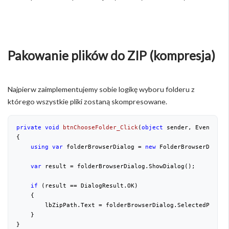
Pakowanie plików do ZIP (kompresja)
Najpierw zaimplementujemy sobie logikę wyboru folderu z
którego wszystkie pliki zostaną skompresowane.
private
void
btnChooseFolder_Click
(
object
 sender, EventArgs
{

using
var
 folderBrowserDialog = 
new
 FolderBrowserDialog(
var
 result = folderBrowserDialog.ShowDialog();

if
 (result == DialogResult.OK)

    {

        lbZipPath.Text = folderBrowserDialog.SelectedPath;

    }

}