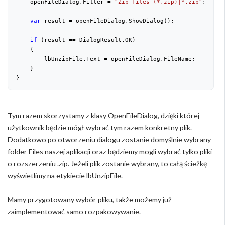
    openFileDialog.Filter = 
"Zip files (*.zip)|*.zip"
;

var
 result = openFileDialog.ShowDialog();

if
 (result == DialogResult.OK)

    {

        lbUnzipFile.Text = openFileDialog.FileName;

    }

}
Tym razem skorzystamy z klasy OpenFileDialog, dzięki której
użytkownik będzie mógł wybrać tym razem konkretny plik.
Dodatkowo po otworzeniu dialogu zostanie domyślnie wybrany
folder Files naszej aplikacji oraz będziemy mogli wybrać tylko pliki
o rozszerzeniu .zip. Jeżeli plik zostanie wybrany, to całą ścieżkę
wyświetlimy na etykiecie lbUnzipFile.
Mamy przygotowany wybór pliku, także możemy już
zaimplementować samo rozpakowywanie.