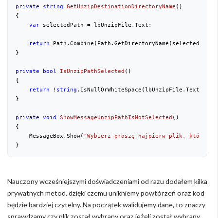
private
string
GetUnzipDestinationDirectoryName
(
{

var
 selectedPath = lbUnzipFile.Text;

return
 Path.Combine(Path.GetDirectoryName(selectedPath)
}

private
bool
IsUnzipPathSelected
(
{

return
 !
string
.IsNullOrWhiteSpace(lbUnzipFile.Text);

}

private
void
ShowMessageUnzipPathIsNotSelected
(
{

    MessageBox.Show(
"Wybierz proszę najpierw plik, który ch
}
Nauczony wcześniejszymi doświadczeniami od razu dodałem kilka
prywatnych metod, dzięki czemu unikniemy powtórzeń oraz kod
będzie bardziej czytelny. Na początek walidujemy dane, to znaczy
sprawdzamy czy plik został wybrany oraz jeżeli został wybrany,