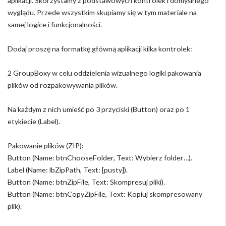
aplikacji. Skorzystamy z podstawowych kontrolek i domyślnego
wyglądu. Przede wszystkim skupiamy się w tym materiale na
samej logice i funkcjonalności.
Dodaj proszę na formatkę główną aplikacji kilka kontrolek:
2 GroupBoxy w celu oddzielenia wizualnego logiki pakowania
plików od rozpakowywania plików.
Na każdym z nich umieść po 3 przyciski (Button) oraz po 1
etykiecie (Label).
Pakowanie plików (ZIP):
Button (Name: btnChooseFolder, Text: Wybierz folder…).
Label (Name: lbZipPath, Text: [pusty]).
Button (Name: btnZipFile, Text: Skompresuj pliki).
Button (Name: btnCopyZipFile, Text: Kopiuj skompresowany
plik).