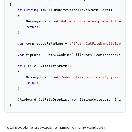
{

if
 (
string
.IsNullOrWhiteSpace(lbZipPath.Text))

    {

        MessageBox.Show(
"Wybierz proszę najpierw folder, kt
return
;

    }

var
 compressedFileName = 
$"
{Path.GetFileName(lbZipPath.
var
 zipPath = Path.Combine(_filePath, compressedFileName
if
 (!File.Exists(zipPath))

    {

        MessageBox.Show(
"Żadne pliki nie zostały jeszcze sk
return
;

    }

    Clipboard.SetFileDropList(
new
 StringCollection { zipPath
}
Tutaj podobnie jak wcześniej najpierw mamy walidację i