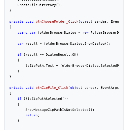
    CreateFileDirectory();

}

private
void
btnChooseFolder_Click
(
object
 sender, EventArgs
{

using
var
 folderBrowserDialog = 
new
 FolderBrowserDialog(
var
 result = folderBrowserDialog.ShowDialog();

if
 (result == DialogResult.OK)

    {

        lbZipPath.Text = folderBrowserDialog.SelectedPath;

    }

}

private
void
btnZipFile_Click
(
object
 sender, EventArgs e
{

if
 (!IsZipPathSelected())

    {

        ShowMessageZipPathIsNotSelected();

return
;

    }
