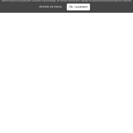
Serwis wykorzystuje pliki cookies. Korzystając ze strony wyrażasz zgodę na wykorzystywanie plików cookies.
Ok, rozumiem
dowiedz się więcej
.
Wyszukiwarka