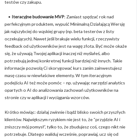
testów czy zakupu.
•
Iteracyjne budowanie MVP
: Zamiast spędzać rok nad
perfekcyjnym produktem, wypuść Minimalną Działającą Wersję
jak najszybciej do wąskiej grupy (np. beta testerów z listy
oczekujących). Nawet jeśli brakuje wielu funkcji, rzeczywisty
feedback od użytkowników jest na wagę złota. Być może okaże
się, że używają Twojej aplikacji inaczej niż myślałeś, albo
potrzebują jednej konkretnej funkcji bardziej niż innych. Takie
informacje pozwolą Ci skorygować kurs zanim zainwestujesz
masę czasu w niewłaściwe elementy. W tym iteracyjnym
podejściu AI też może pomóc – np. używając narzędzi analytics
opartych o AI do analizowania zachowań użytkowników na
stronie czy w aplikacji i wyciągania wzorców.
Krótko mówiąc: działaj zwinnie i bądź blisko swoich przyszłych
klientów. Największym ryzykiem nie jest to, że “przyjdzie AI i
zniszczy mój pomysł”, tylko to, że zbudujesz coś, czego nikt nie
potrzebuje. Dlatego waliduj wcześnie, poprawiaj, ucz się od