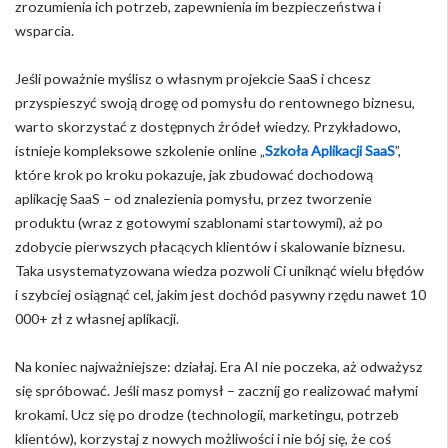
zrozumienia ich potrzeb, zapewnienia im bezpieczeństwa i
wsparcia.
Jeśli poważnie myślisz o własnym projekcie SaaS i chcesz
przyspieszyć swoją drogę od pomysłu do rentownego biznesu,
warto skorzystać z dostępnych źródeł wiedzy. Przykładowo,
istnieje kompleksowe szkolenie online „
Szkoła Aplikacji SaaS
”,
które krok po kroku pokazuje, jak zbudować dochodową
aplikację SaaS – od znalezienia pomysłu, przez tworzenie
produktu (wraz z gotowymi szablonami startowymi), aż po
zdobycie pierwszych płacących klientów i skalowanie biznesu.
Taka usystematyzowana wiedza pozwoli Ci uniknąć wielu błędów
i szybciej osiągnąć cel, jakim jest dochód pasywny rzędu nawet 10
000+ zł z własnej aplikacji.
Na koniec najważniejsze: działaj. Era AI nie poczeka, aż odważysz
się spróbować. Jeśli masz pomysł – zacznij go realizować małymi
krokami. Ucz się po drodze (technologii, marketingu, potrzeb
klientów), korzystaj z nowych możliwości i nie bój się, że coś