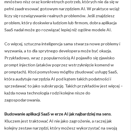
mnóstwo nisz oraz konkretnych potrzeb, których nie da się w
pełni zaadresować gotowym narzędziem AI. W praktyce wciąż
liczy się rozwiązywanie realnych problemów. Jeśli znajdziesz
problem, który doskwiera ludziom lub firmom, dobra aplikacja
SaaS nadal może go rozwiązać lepiej niż ogólne modele AI.
Co więcej, sztuczna inteligencja sama stwarza nowe problemy i
wyzwania, a to dla sprytnego developera może być okazja.
Przykładowo, wraz z popularnością AI pojawiło się zjawisko
prompt injection (ataków poprzez wstrzyknięcie komend w
promptach). Ktoś pomysłowy mógłby zbudować usługę SaaS,
która audytuje narzędzia AI pod kątem takich podatności i
sprzedawać to jako subskrypcję. Takich przykładów jest więcej –
każda nowa technologia rodzi kolejne nisze do
zagospodarowania.
Budowanie aplikacji SaaS w erze AI jak najbardziej ma sens
.
Kluczem jest traktować AI nie jako zagrożenie, a raczej jak
kolejny zestaw narzędzi, który możesz wykorzystać na swoją