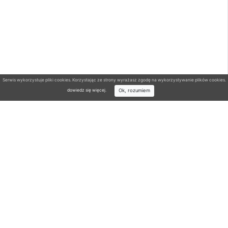
Serwis wykorzystuje pliki cookies. Korzystając ze strony wyrażasz zgodę na wykorzystywanie plików cookies.
Ok, rozumiem
dowiedz się więcej
.
Wyszukiwarka