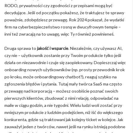
RODO, prywatności czy zgodności z przepisami mogą być
decydujące. Jeśli od początku pokażesz, że traktujesz te sprawy
poważnie, zdobędziesz przewagę. Rok 2024 pokazał, że wydatki
firm na cyberbezpieczeństwo rosną w dwucyfrowym tempie –
inni też zwracają na to uwagę, więc Ty również powinieneś.
Druga sprawa to
jakość i wsparcie
. Niezależnie, czy używasz AI,
czy nie – użytkownik zostanie przy Twoim produkcie tylko jeśli
działa on niezawodnie i czuje się zaopiekowany. Dopieszczaj więc
onboarding nowych użytkowników (np. prosty przewodnik krok
po kroku, może onboardingowy chatbot?), reaguj szybko na
zgłoszenia błędów i pytania. Tutaj mały twórca SaaS ma często
przewagę nad korporacją – możesz osobiście poznać swoich
pierwszych klientów, zbudować z nimi relację, odpowiadać na
maile w ciągu godzin, a nie tygodni. Wielu ludzi woli zostać przy
mniejszym produkcie z ludzkim podejściem, niż iść do większego
konkurenta, gdzie są traktowani jak kolejny ticket w kolejce. Jak
zauważył jeden z twórców, nawet jeśli na rynku istnieją podobne