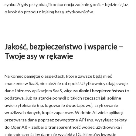
rynku. A gdy przy okazji konkurencja zacznie gonić – będziesz już
o krok do przodu z lojalną bazą użytkowników.
Jakość, bezpieczeństwo i wsparcie –
Twoje asy w rękawie
Na koniec pamiętaj o aspektach, które zawsze będą mieć
znaczenie w SaaS, niezależnie od epoki. Użytkownicy ufają swoje
dane i biznesy aplikacjom SaaS, więc
zaufanie i bezpieczeństwo
to
podstawa. Już na starcie pomyśl o takich rzeczach jak solidne
uwierzytelnianie (np. logowanie dwuetapowe), szyfrowanie
wrażliwych danych, kopie zapasowe. W dobie AI wiele aplikacji
przetwarza dane poprzez zewnętrzne API (np. wysyłając teksty
do OpenAI) – zadbaj o transparentność wobec użytkownika i
zabezpieczenia, by dane nie wyciekły. Dla klientów kwestie