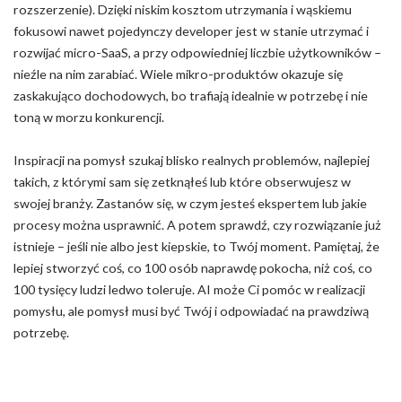
rozszerzenie). Dzięki niskim kosztom utrzymania i wąskiemu
fokusowi nawet pojedynczy developer jest w stanie utrzymać i
rozwijać micro-SaaS, a przy odpowiedniej liczbie użytkowników –
nieźle na nim zarabiać. Wiele mikro-produktów okazuje się
zaskakująco dochodowych, bo trafiają idealnie w potrzebę i nie
toną w morzu konkurencji.
Inspiracji na pomysł szukaj blisko realnych problemów, najlepiej
takich, z którymi sam się zetknąłeś lub które obserwujesz w
swojej branży. Zastanów się, w czym jesteś ekspertem lub jakie
procesy można usprawnić. A potem sprawdź, czy rozwiązanie już
istnieje – jeśli nie albo jest kiepskie, to Twój moment. Pamiętaj, że
lepiej stworzyć coś, co 100 osób naprawdę pokocha, niż coś, co
100 tysięcy ludzi ledwo toleruje. AI może Ci pomóc w realizacji
pomysłu, ale pomysł musi być Twój i odpowiadać na prawdziwą
potrzebę.