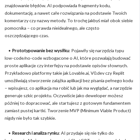
znajdowanie błędów. AI podpowiada fragmenty kodu,
dokumentację, a nawet całe rozwiązania na podstawie Twoich
komentarzy czy nazwy metody. To trochę jakbyś miał obok siebie
pomocnika – co prawda nieidealnego, ale często
oszczędzającego czas.
•
Prototypowanie bez wysiłku
: Pojawiły się narzędzia typu
low-code/no-code wzbogacone o AI, które pozwalają budować
proste aplikacje czy interfejsy na podstawie opisów słownych.
Przykładowo platformy takie jak Lovable.ai, V0.dev czy Replit
umożliwiają stworzenie zalążka aplikacji bez pisania pełnego kodu
– wpisujesz, co aplikacja ma robić lub jak ma wyglądać, a narzędzie
generuje szkic projektu. Oczywiście jako deweloper możesz
później to dopracować, ale startujesz z gotowym fundamentem
zamiast pustej kartki. Tworzenie MVP (Minimum Viable Product)
nigdy nie było tak szybkie.
•
Research i analiza rynku
: AI przydaje się nie tylko do