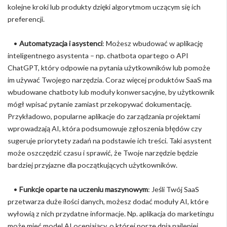
kolejne kroki lub produkty dzięki algorytmom uczącym się ich
preferencji.
•
Automatyzacja i asystenci
: Możesz wbudować w aplikację
inteligentnego asystenta – np. chatbota opartego o API
ChatGPT, który odpowie na pytania użytkowników lub pomoże
im używać Twojego narzędzia. Coraz więcej produktów SaaS ma
wbudowane chatboty lub moduły konwersacyjne, by użytkownik
mógł wpisać pytanie zamiast przekopywać dokumentację.
Przykładowo, popularne aplikacje do zarządzania projektami
wprowadzają AI, która podsumowuje zgłoszenia błędów czy
sugeruje priorytety zadań na podstawie ich treści. Taki asystent
może oszczędzić czasu i sprawić, że Twoje narzędzie będzie
bardziej przyjazne dla początkujących użytkowników.
•
Funkcje oparte na uczeniu maszynowym
: Jeśli Twój SaaS
przetwarza duże ilości danych, możesz dodać moduły AI, które
wyłowią z nich przydatne informacje. Np. aplikacja do marketingu
może mieć model AI oceniający, o której porze dnia najlepiej