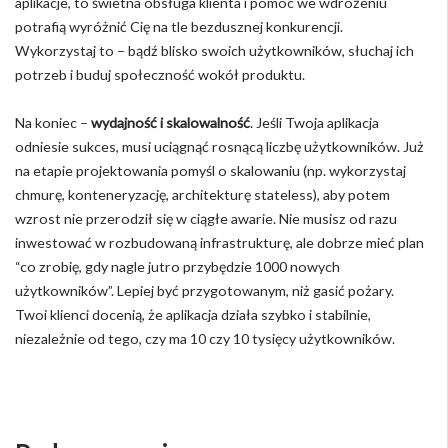
aplikacje, to świetna obsługa klienta i pomoc we wdrożeniu
potrafią wyróżnić Cię na tle bezdusznej konkurencji.
Wykorzystaj to – bądź blisko swoich użytkowników, słuchaj ich
potrzeb i buduj społeczność wokół produktu.
Na koniec –
wydajność i skalowalność
. Jeśli Twoja aplikacja
odniesie sukces, musi uciągnąć rosnącą liczbę użytkowników. Już
na etapie projektowania pomyśl o skalowaniu (np. wykorzystaj
chmurę, konteneryzację, architekturę stateless), aby potem
wzrost nie przerodził się w ciągłe awarie. Nie musisz od razu
inwestować w rozbudowaną infrastrukturę, ale dobrze mieć plan
“co zrobię, gdy nagle jutro przybędzie 1000 nowych
użytkowników”. Lepiej być przygotowanym, niż gasić pożary.
Twoi klienci docenią, że aplikacja działa szybko i stabilnie,
niezależnie od tego, czy ma 10 czy 10 tysięcy użytkowników.