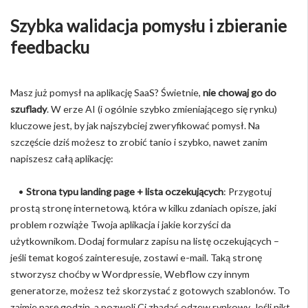
Szybka walidacja pomysłu i zbieranie
feedbacku
Masz już pomysł na aplikację SaaS? Świetnie,
nie chowaj go do
szuflady
. W erze AI (i ogólnie szybko zmieniającego się rynku)
kluczowe jest, by jak najszybciej zweryfikować pomysł. Na
szczęście dziś możesz to zrobić tanio i szybko, nawet zanim
napiszesz całą aplikację:
•
Strona typu landing page + lista oczekujących
: Przygotuj
prostą stronę internetową, która w kilku zdaniach opisze, jaki
problem rozwiąże Twoja aplikacja i jakie korzyści da
użytkownikom. Dodaj formularz zapisu na listę oczekujących –
jeśli temat kogoś zainteresuje, zostawi e-mail. Taką stronę
stworzysz choćby w Wordpressie, Webflow czy innym
generatorze, możesz też skorzystać z gotowych szablonów. To
zajmie parę godzin, a pozwoli Ci zbadać odzew rynkowy. Jeśli nikt