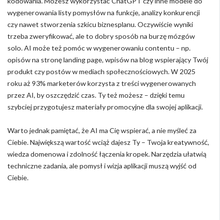
kodowania. Możesz wykorzystać ChatGPT czy inne modele do
wygenerowania listy pomysłów na funkcje, analizy konkurencji
czy nawet stworzenia szkicu biznesplanu. Oczywiście wyniki
trzeba zweryfikować, ale to dobry sposób na burzę mózgów
solo. AI może też pomóc w wygenerowaniu contentu – np.
opisów na stronę landing page, wpisów na blog wspierający Twój
produkt czy postów w mediach społecznościowych. W 2025
roku aż 93% marketerów korzysta z treści wygenerowanych
przez AI, by oszczędzić czas. Ty też możesz – dzięki temu
szybciej przygotujesz materiały promocyjne dla swojej aplikacji.
Warto jednak pamiętać, że AI ma Cię wspierać, a nie myśleć za
Ciebie. Największą wartość wciąż dajesz Ty – Twoja kreatywność,
wiedza domenowa i zdolność łączenia kropek. Narzędzia ułatwią
techniczne zadania, ale pomysł i wizja aplikacji muszą wyjść od
Ciebie.