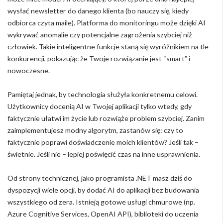
wysłać newsletter do danego klienta (bo nauczy się, kiedy
odbiorca czyta maile). Platforma do monitoringu może dzięki AI
wykrywać anomalie czy potencjalne zagrożenia szybciej niż
człowiek. Takie inteligentne funkcje staną się wyróżnikiem na tle
konkurencji, pokazując że Twoje rozwiązanie jest “smart” i
nowoczesne.
Pamiętaj jednak, by technologia służyła konkretnemu celowi.
Użytkownicy docenią AI w Twojej aplikacji tylko wtedy, gdy
faktycznie ułatwi im życie lub rozwiąże problem szybciej. Zanim
zaimplementujesz modny algorytm, zastanów się: czy to
faktycznie poprawi doświadczenie moich klientów? Jeśli tak –
świetnie. Jeśli nie – lepiej poświęcić czas na inne usprawnienia.
Od strony technicznej, jako programista .NET masz dziś do
dyspozycji wiele opcji, by dodać AI do aplikacji bez budowania
wszystkiego od zera. Istnieją gotowe usługi chmurowe (np.
Azure Cognitive Services, OpenAI API), biblioteki do uczenia