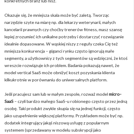
konkretnych branż lub nisz.
Okazuje się, że mniejsza skala może być zaletą. Tworząc
narzędzie szyte na miarę np. dla lekarzy weterynarii, małych
kancelarii prawnych czy choćby trenerów fitness, masz szansę
lepiej zrozumieć ich unikalne potrzeby i dostarczyć rozwiązanie
idealnie dopasowane. W wąskiej niszy z reguły czeka Cię też
mniejsza konkurencja – giganci rynku często ignorują małe
segmenty, a użytkownicy z tych segmentów są wdzięczni, że ktoś
wreszcie rozwiązuje ich problem. Badania pokazują nawet, że
model vertical SaaS może obniżyć koszt pozyskania klienta
kilkukrotnie w porównaniu do uniwersalnych platform.
Jeśli pracujesz sam lub w małym zespole, rozważ model
micro-
SaaS
– czyli bardzo małego SaaS-u robionego często przez jedną
osobę. Taki produkt zwykle skupia się na jednej funkcji, często
jako uzupełnienie większej platformy. Przykładem może być np.
dodatek integrujący jakąś niszową usługę z popularnym
systemem (sprzedawany w modelu subskrypcji jako