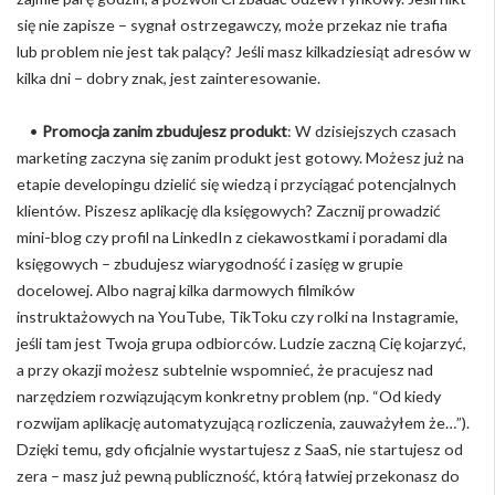
się nie zapisze – sygnał ostrzegawczy, może przekaz nie trafia
lub problem nie jest tak palący? Jeśli masz kilkadziesiąt adresów w
kilka dni – dobry znak, jest zainteresowanie.
•
Promocja zanim zbudujesz produkt
: W dzisiejszych czasach
marketing zaczyna się zanim produkt jest gotowy. Możesz już na
etapie developingu dzielić się wiedzą i przyciągać potencjalnych
klientów. Piszesz aplikację dla księgowych? Zacznij prowadzić
mini-blog czy profil na LinkedIn z ciekawostkami i poradami dla
księgowych – zbudujesz wiarygodność i zasięg w grupie
docelowej. Albo nagraj kilka darmowych filmików
instruktażowych na YouTube, TikToku czy rolki na Instagramie,
jeśli tam jest Twoja grupa odbiorców. Ludzie zaczną Cię kojarzyć,
a przy okazji możesz subtelnie wspomnieć, że pracujesz nad
narzędziem rozwiązującym konkretny problem (np. “Od kiedy
rozwijam aplikację automatyzującą rozliczenia, zauważyłem że…”).
Dzięki temu, gdy oficjalnie wystartujesz z SaaS, nie startujesz od
zera – masz już pewną publiczność, którą łatwiej przekonasz do