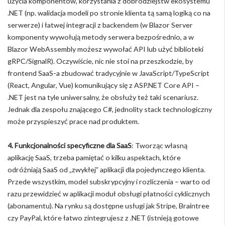
użycia komponentów, korzystania z dobrodziejstw ekosystemu
.NET (np. walidacja modeli po stronie klienta tą samą logiką co na
serwerze) i łatwej integracji z backendem (w Blazor Server
komponenty wywołują metody serwera bezpośrednio, a w
Blazor WebAssembly możesz wywołać API lub użyć biblioteki
gRPC/SignalR). Oczywiście, nic nie stoi na przeszkodzie, by
frontend SaaS-a zbudować tradycyjnie w JavaScript/TypeScript
(React, Angular, Vue) komunikujący się z ASP.NET Core API –
.NET jest na tyle uniwersalny, że obsłuży też taki scenariusz.
Jednak dla zespołu znającego C#, jednolity stack technologiczny
może przyspieszyć prace nad produktem.
4. Funkcjonalności specyficzne dla SaaS
: Tworząc własną
aplikację SaaS, trzeba pamiętać o kilku aspektach, które
odróżniają SaaS od „zwykłej” aplikacji dla pojedynczego klienta.
Przede wszystkim, model subskrypcyjny i rozliczenia – warto od
razu przewidzieć w aplikacji moduł obsługi płatności cyklicznych
(abonamentu). Na rynku są dostępne usługi jak Stripe, Braintree
czy PayPal, które łatwo zintegrujesz z .NET (istnieją gotowe