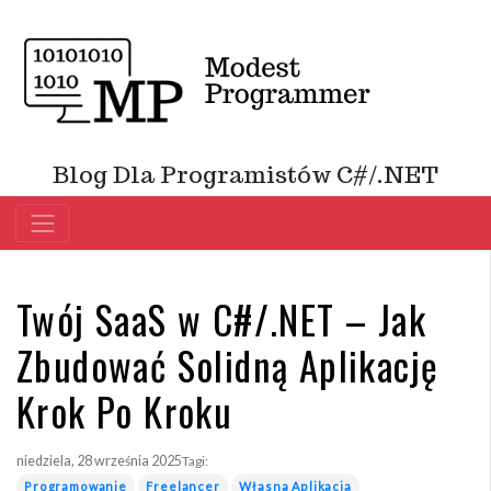
Blog Dla Programistów C#/.NET
Twój SaaS w C#/.NET – Jak
Zbudować Solidną Aplikację
Krok Po Kroku
niedziela, 28 września 2025
Tagi:
Programowanie
Freelancer
Własna Aplikacja