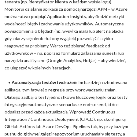
tenanta (np. identyfikator klienta w każdym wpisie logu).
Monitoruj działanie aplikacji za pomocą narzędzi APM – w Azure
można łatwo podpiąć Application Insights, aby śledzić metryki
wydajności, błędy i zachowanie użytkowników. Automatyczne
powiadomienia o błędach (np. wysyłka maila lub alert na Slacka
gdy zdarzy się nieobsłużony wyjątek) pozwolą Ci szybko
reagować na problemy. Warto też zbierać feedback od
użytkowników – np. poprzez formularz zgłaszania sugestii lub
narzędzia analityczne (Google Analytics, Hotjar) – aby wiedzieć,
co ulepszyć w kolejnych iteracjach.
•
Automatyzacja testów i wdrożeń
: Im bardziej rozbudowana
aplikacja, tym łatwiej o regresje przy wprowadzaniu zmian.
Dlatego zadbaj o testy jednostkowe kluczowej logiki oraz testy
integracyjne/automatyczne scenariusze end-to-end, które
odpalisz przed każdą aktualizacją. Wprowadź Continuous
Integration / Continuous Deployment (CI/CD): np. skonfiguruj
GitHub Actions lub Azure DevOps Pipelines tak, by przy każdym
pushu do głównej gałęzi repozytorium uruchamiały się testy, a