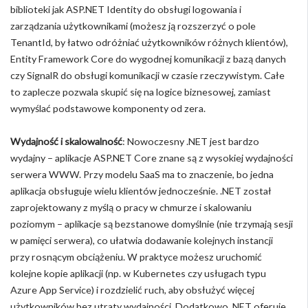
biblioteki jak ASP.NET Identity do obsługi logowania i
zarządzania użytkownikami (możesz ją rozszerzyć o pole
TenantId, by łatwo odróżniać użytkowników różnych klientów),
Entity Framework Core do wygodnej komunikacji z bazą danych
czy SignalR do obsługi komunikacji w czasie rzeczywistym. Całe
to zaplecze pozwala skupić się na logice biznesowej, zamiast
wymyślać podstawowe komponenty od zera.
Wydajność i skalowalność
: Nowoczesny .NET jest bardzo
wydajny – aplikacje ASP.NET Core znane są z wysokiej wydajności
serwera WWW. Przy modelu SaaS ma to znaczenie, bo jedna
aplikacja obsługuje wielu klientów jednocześnie. .NET został
zaprojektowany z myślą o pracy w chmurze i skalowaniu
poziomym – aplikacje są bezstanowe domyślnie (nie trzymają sesji
w pamięci serwera), co ułatwia dodawanie kolejnych instancji
przy rosnącym obciążeniu. W praktyce możesz uruchomić
kolejne kopie aplikacji (np. w Kubernetes czy usługach typu
Azure App Service) i rozdzielić ruch, aby obsłużyć więcej
użytkowników bez utraty wydajności. Dodatkowo .NET oferuje