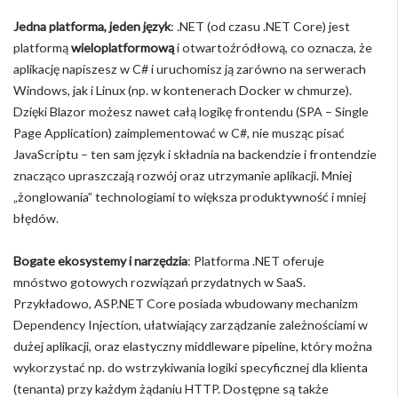
Jedna platforma, jeden język
: .NET (od czasu .NET Core) jest
platformą
wieloplatformową
i otwartoźródłową, co oznacza, że
aplikację napiszesz w C# i uruchomisz ją zarówno na serwerach
Windows, jak i Linux (np. w kontenerach Docker w chmurze).
Dzięki Blazor możesz nawet całą logikę frontendu (SPA – Single
Page Application) zaimplementować w C#, nie musząc pisać
JavaScriptu – ten sam język i składnia na backendzie i frontendzie
znacząco upraszczają rozwój oraz utrzymanie aplikacji. Mniej
„żonglowania” technologiami to większa produktywność i mniej
błędów.
Bogate ekosystemy i narzędzia
: Platforma .NET oferuje
mnóstwo gotowych rozwiązań przydatnych w SaaS.
Przykładowo, ASP.NET Core posiada wbudowany mechanizm
Dependency Injection, ułatwiający zarządzanie zależnościami w
dużej aplikacji, oraz elastyczny middleware pipeline, który można
wykorzystać np. do wstrzykiwania logiki specyficznej dla klienta
(tenanta) przy każdym żądaniu HTTP. Dostępne są także