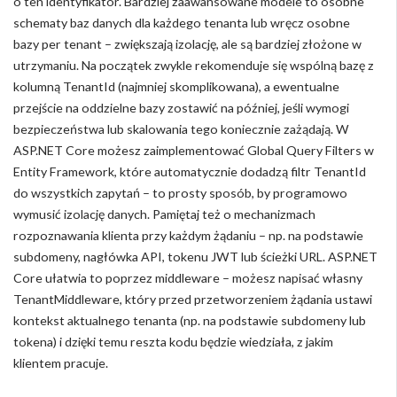
o ten identyfikator. Bardziej zaawansowane modele to osobne
schematy baz danych dla każdego tenanta lub wręcz osobne
bazy per tenant – zwiększają izolację, ale są bardziej złożone w
utrzymaniu. Na początek zwykle rekomenduje się wspólną bazę z
kolumną TenantId (najmniej skomplikowana), a ewentualne
przejście na oddzielne bazy zostawić na później, jeśli wymogi
bezpieczeństwa lub skalowania tego koniecznie zażądają. W
ASP.NET Core możesz zaimplementować Global Query Filters w
Entity Framework, które automatycznie dodadzą filtr TenantId
do wszystkich zapytań – to prosty sposób, by programowo
wymusić izolację danych. Pamiętaj też o mechanizmach
rozpoznawania klienta przy każdym żądaniu – np. na podstawie
subdomeny, nagłówka API, tokenu JWT lub ścieżki URL. ASP.NET
Core ułatwia to poprzez middleware – możesz napisać własny
TenantMiddleware, który przed przetworzeniem żądania ustawi
kontekst aktualnego tenanta (np. na podstawie subdomeny lub
tokena) i dzięki temu reszta kodu będzie wiedziała, z jakim
klientem pracuje.