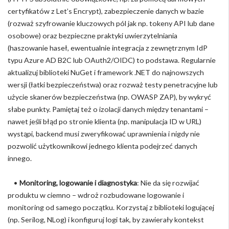
certyfikatów z Let’s Encrypt), zabezpieczenie danych w bazie
(rozważ szyfrowanie kluczowych pól jak np. tokeny API lub dane
osobowe) oraz bezpieczne praktyki uwierzytelniania
(haszowanie haseł, ewentualnie integracja z zewnętrznym IdP
typu Azure AD B2C lub OAuth2/OIDC) to podstawa. Regularnie
aktualizuj biblioteki NuGet i framework .NET do najnowszych
wersji (łatki bezpieczeństwa) oraz rozważ testy penetracyjne lub
użycie skanerów bezpieczeństwa (np. OWASP ZAP), by wykryć
słabe punkty. Pamiętaj też o izolacji danych między tenantami –
nawet jeśli błąd po stronie klienta (np. manipulacja ID w URL)
wystąpi, backend musi zweryfikować uprawnienia i nigdy nie
pozwolić użytkownikowi jednego klienta podejrzeć danych
innego.
•
Monitoring, logowanie i diagnostyka
: Nie da się rozwijać
produktu w ciemno – wdroż rozbudowane logowanie i
monitoring od samego początku. Korzystaj z biblioteki logującej
(np. Serilog, NLog) i konfiguruj logi tak, by zawierały kontekst