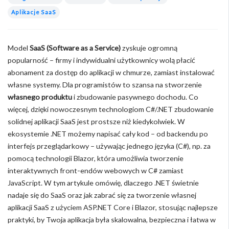
Aplikacje SaaS
Model
SaaS (Software as a Service)
zyskuje ogromną
popularność – firmy i indywidualni użytkownicy wolą płacić
abonament za dostęp do aplikacji w chmurze, zamiast instalować
własne systemy. Dla programistów to szansa na stworzenie
własnego produktu
i zbudowanie pasywnego dochodu. Co
więcej, dzięki nowoczesnym technologiom C#/.NET zbudowanie
solidnej aplikacji SaaS jest prostsze niż kiedykolwiek. W
ekosystemie .NET możemy napisać cały kod – od backendu po
interfejs przeglądarkowy – używając jednego języka (C#), np. za
pomocą technologii Blazor, która umożliwia tworzenie
interaktywnych front-endów webowych w C# zamiast
JavaScript. W tym artykule omówię, dlaczego .NET świetnie
nadaje się do SaaS oraz jak zabrać się za tworzenie własnej
aplikacji SaaS z użyciem ASP.NET Core i Blazor, stosując najlepsze
praktyki, by Twoja aplikacja była skalowalna, bezpieczna i łatwa w