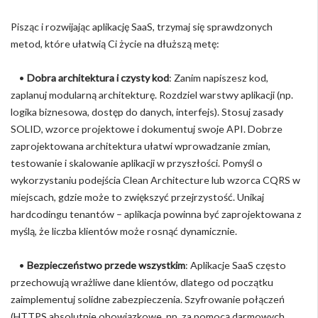
Pisząc i rozwijając aplikację SaaS, trzymaj się sprawdzonych
metod, które ułatwią Ci życie na dłuższą metę:
•
Dobra architektura i czysty kod
: Zanim napiszesz kod,
zaplanuj modularną architekturę. Rozdziel warstwy aplikacji (np.
logika biznesowa, dostęp do danych, interfejs). Stosuj zasady
SOLID, wzorce projektowe i dokumentuj swoje API. Dobrze
zaprojektowana architektura ułatwi wprowadzanie zmian,
testowanie i skalowanie aplikacji w przyszłości. Pomyśl o
wykorzystaniu podejścia Clean Architecture lub wzorca CQRS w
miejscach, gdzie może to zwiększyć przejrzystość. Unikaj
hardcodingu tenantów – aplikacja powinna być zaprojektowana z
myślą, że liczba klientów może rosnąć dynamicznie.
•
Bezpieczeństwo przede wszystkim
: Aplikacje SaaS często
przechowują wrażliwe dane klientów, dlatego od początku
zaimplementuj solidne zabezpieczenia. Szyfrowanie połączeń
(HTTPS absolutnie obowiązkowe, np. za pomocą darmowych