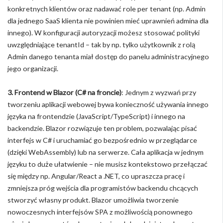
konkretnych klientów oraz nadawać role per tenant (np. Admin
dla jednego SaaS klienta nie powinien mieć uprawnień admina dla
innego). W konfiguracji autoryzacji możesz stosować polityki
uwzględniające tenantId – tak by np. tylko użytkownik z rolą
Admin danego tenanta miał dostęp do panelu administracyjnego
jego organizacji.
3. Frontend w Blazor (C# na froncie)
: Jednym z wyzwań przy
tworzeniu aplikacji webowej bywa konieczność używania innego
języka na frontendzie (JavaScript/TypeScript) i innego na
backendzie. Blazor rozwiązuje ten problem, pozwalając pisać
interfejs w C# i uruchamiać go bezpośrednio w przeglądarce
(dzięki WebAssembly) lub na serwerze. Cała aplikacja w jednym
języku to duże ułatwienie – nie musisz kontekstowo przełączać
się między np. Angular/React a .NET, co upraszcza pracę i
zmniejsza próg wejścia dla programistów backendu chcących
stworzyć własny produkt. Blazor umożliwia tworzenie
nowoczesnych interfejsów SPA z możliwością ponownego