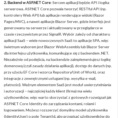
2. Backend w ASP.NET Core
: Sercem aplikacji będzie API i logika
serwerowa. ASP.NET Core pozwala tworzyć RESTful API (np.
kontrolery Web API) lub aplikacje renderujące widoki (Razor
Pages/MVC), a nawet aplikacje Blazor Server, gdzie interfejs jest
generowany na serwerze i aktualizowany w przeglądarce w
czasie rzeczywistym przez SignalR. Wybór zależy od charakteru
aplikacji SaaS – wiele nowoczesnych SaaS to aplikacje SPA, więc
świetnym wyborem jest Blazor WebAssembly lub Blazor Server
dla interfejsu użytkownika, komunikujące się z backendem .NET.
Niezależnie od podejścia, na backendzie zaimplementujesz logikę
domenową (czyli zasady działania aplikacji), dostęp do danych (np.
przy użyciu EF Core i wzorca Repository/Unit of Work), oraz
integracje z zewnętrznymi usługami (np. wysyłka e-mail,
płatności). Ważnym elementem SaaS jest moduł uwierzytelniania
i autoryzacji – najczęściej każdy klient (firma) ma wielu
użytkowników, więc warto skorzystać z gotowych rozwiązań jak
ASP.NET Core Identity do zarządzania kontami, rolami i
logowaniem. Możesz rozszerzyć domyślny model użytkownika
(IdentityUser) o pole TenantId, aby przypisać użytkowników do