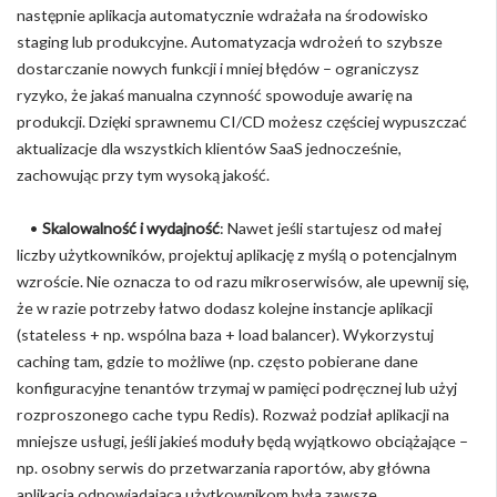
następnie aplikacja automatycznie wdrażała na środowisko
staging lub produkcyjne. Automatyzacja wdrożeń to szybsze
dostarczanie nowych funkcji i mniej błędów – ograniczysz
ryzyko, że jakaś manualna czynność spowoduje awarię na
produkcji. Dzięki sprawnemu CI/CD możesz częściej wypuszczać
aktualizacje dla wszystkich klientów SaaS jednocześnie,
zachowując przy tym wysoką jakość.
•
Skalowalność i wydajność
: Nawet jeśli startujesz od małej
liczby użytkowników, projektuj aplikację z myślą o potencjalnym
wzroście. Nie oznacza to od razu mikroserwisów, ale upewnij się,
że w razie potrzeby łatwo dodasz kolejne instancje aplikacji
(stateless + np. wspólna baza + load balancer). Wykorzystuj
caching tam, gdzie to możliwe (np. często pobierane dane
konfiguracyjne tenantów trzymaj w pamięci podręcznej lub użyj
rozproszonego cache typu Redis). Rozważ podział aplikacji na
mniejsze usługi, jeśli jakieś moduły będą wyjątkowo obciążające –
np. osobny serwis do przetwarzania raportów, aby główna
aplikacja odpowiadająca użytkownikom była zawsze