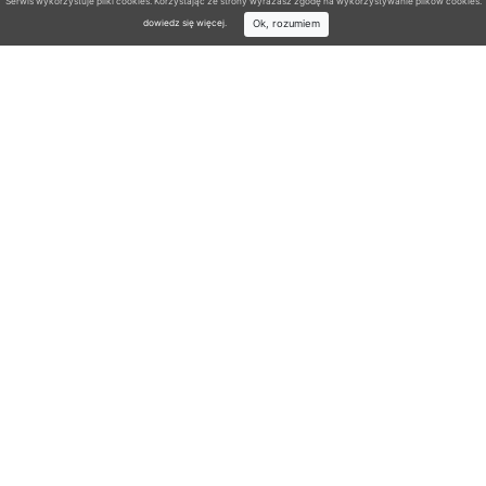
Serwis wykorzystuje pliki cookies. Korzystając ze strony wyrażasz zgodę na wykorzystywanie plików cookies.
Ok, rozumiem
dowiedz się więcej
.
Wyszukiwarka