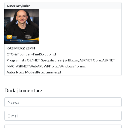
Autor artykułu:
KAZIMIERZ SZPIN
CTO & Founder - FindSolution.pl
Programista C#/.NET. Specjalizuje się w Blazor, ASP.NET Core, ASP.NET
MVC, ASP.NET Web API, WPF oraz Windows Forms.
Autor bloga ModestProgrammer.pl
Dodaj komentarz