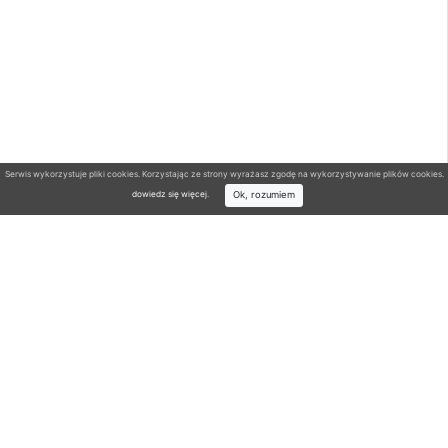
Serwis wykorzystuje pliki cookies. Korzystając ze strony wyrażasz zgodę na wykorzystywanie plików cookies.
Ok, rozumiem
dowiedz się więcej
.
Wyszukiwarka