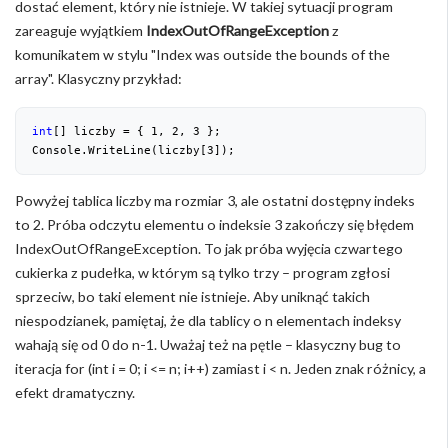
dostać element, który nie istnieje. W takiej sytuacji program
zareaguje wyjątkiem
IndexOutOfRangeException
z
komunikatem w stylu "Index was outside the bounds of the
array". Klasyczny przykład:
int
[] liczby = { 
1
, 
2
, 
3
 };
Console.WriteLine(liczby[
3
]);
Powyżej tablica liczby ma rozmiar 3, ale ostatni dostępny indeks
to 2. Próba odczytu elementu o indeksie 3 zakończy się błędem
IndexOutOfRangeException. To jak próba wyjęcia czwartego
cukierka z pudełka, w którym są tylko trzy – program zgłosi
sprzeciw, bo taki element nie istnieje. Aby uniknąć takich
niespodzianek, pamiętaj, że dla tablicy o n elementach indeksy
wahają się od 0 do n-1. Uważaj też na pętle – klasyczny bug to
iteracja for (int i = 0; i <= n; i++) zamiast i < n. Jeden znak różnicy, a
efekt dramatyczny.