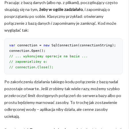
Pracując z bazą danych (albo np. z plikami), początkujący często
skupiają się na tym,
żeby w ogóle zadziałało
, i zapominają o
posprzątaniu po sobie. Klasyczny przykład: otwieramy
połączenie z bazą danych i zapominamy je zamknąć. Kod może
wyglądać tak:
var
 connection = 
new
 SqlConnection(connectionString);
connection.Open();
// ... wykonujemy operacje na bazie ...
// zapomnieliśmy o:
// connection.Close();
Po zakończeniu działania takiego kodu połączenie z bazą nadal
pozostaje otwarte. Jeśli zrobimy tak wiele razy, możemy szybko
przekroczyć limit dostępnych połączeń do serwera bazy albo po
prostu będziemy marnować zasoby. To trochę jak zostawienie
odkręconej wody – aplikacja niby działa, ale cenne zasoby
uciekają.