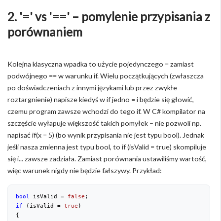
2. '=' vs '==' – pomylenie przypisania z
porównaniem
Kolejna klasyczna wpadka to użycie pojedynczego = zamiast
podwójnego == w warunku if. Wielu początkujących (zwłaszcza
po doświadczeniach z innymi językami lub przez zwykłe
roztargnienie) napisze kiedyś w if jedno = i będzie się głowić,
czemu program zawsze wchodzi do tego if. W C# kompilator na
szczęście wyłapuje większość takich pomyłek – nie pozwoli np.
napisać if(x = 5) (bo wynik przypisania nie jest typu bool). Jednak
jeśli nasza zmienna jest typu bool, to if (isValid = true) skompiluje
się i... zawsze zadziała. Zamiast porównania ustawiliśmy wartość,
więc warunek nigdy nie będzie fałszywy. Przykład:
bool
 isValid = 
false
;
if
 (isValid = 
true
)
{