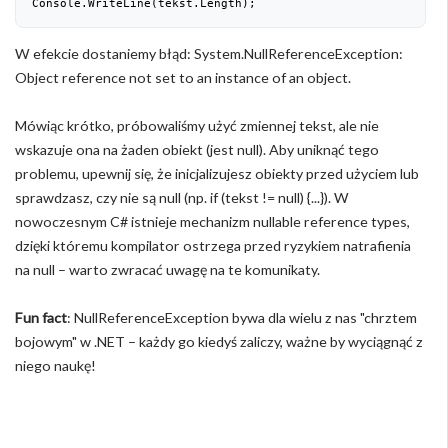
Console.WriteLine(tekst.Length);
W efekcie dostaniemy błąd: System.NullReferenceException:
Object reference not set to an instance of an object.
Mówiąc krótko, próbowaliśmy użyć zmiennej tekst, ale nie
wskazuje ona na żaden obiekt (jest null). Aby uniknąć tego
problemu, upewnij się, że inicjalizujesz obiekty przed użyciem lub
sprawdzasz, czy nie są null (np. if (tekst != null) {...}). W
nowoczesnym C# istnieje mechanizm nullable reference types,
dzięki któremu kompilator ostrzega przed ryzykiem natrafienia
na null – warto zwracać uwagę na te komunikaty.
Fun fact
: NullReferenceException bywa dla wielu z nas "chrztem
bojowym" w .NET – każdy go kiedyś zaliczy, ważne by wyciągnąć z
niego naukę!