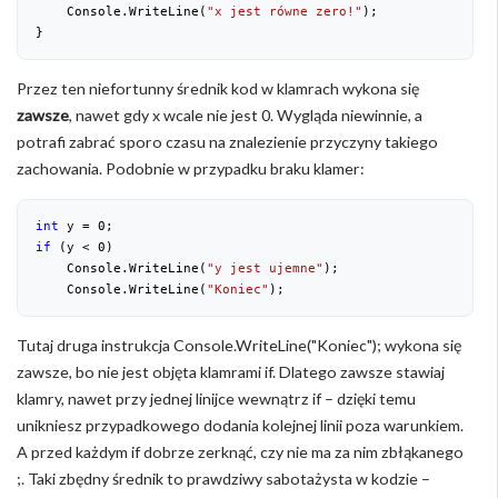
    Console.WriteLine(
"x jest równe zero!"
);
}
Przez ten niefortunny średnik kod w klamrach wykona się
zawsze
, nawet gdy x wcale nie jest 0. Wygląda niewinnie, a
potrafi zabrać sporo czasu na znalezienie przyczyny takiego
zachowania. Podobnie w przypadku braku klamer:
int
 y = 
0
;
if
 (y < 
0
)
    Console.WriteLine(
"y jest ujemne"
);
    Console.WriteLine(
"Koniec"
);
Tutaj druga instrukcja Console.WriteLine("Koniec"); wykona się
zawsze, bo nie jest objęta klamrami if. Dlatego zawsze stawiaj
klamry, nawet przy jednej linijce wewnątrz if – dzięki temu
unikniesz przypadkowego dodania kolejnej linii poza warunkiem.
A przed każdym if dobrze zerknąć, czy nie ma za nim zbłąkanego
;. Taki zbędny średnik to prawdziwy sabotażysta w kodzie –