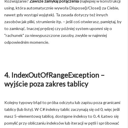
Rozwiązanie?
Zawsze zamykaj połączenia
(najlepiej w konstrukcji
using, która automatycznie wywoła Dispose()/Close() za Ciebie,
nawet gdy wystąpi wyjątek). Ta zasada dotyczy też innych
zasobów jak pliki, strumienie itp. – jeśli coś otwierasz, pamiętaj, by
to zamknąć. Inaczej prędzej czy później system upomni się o
"rachunek" za niewypuszczone zasoby, zwykle w najmniej
odpowiednim momencie.
4. IndexOutOfRangeException –
wyjście poza zakres tablicy
Kolejny typowy błąd to próba odczytu lub zapisu poza granicami
tablicy (lub listy). W C# indeksy tablic zaczynają się od 0, więc jeśli
masz 5-elementową tablicę, dostępne indeksy to 0..4. Łatwo się
pomylić przy obliczaniu indeksów lub iteracji w pętli i spróbować