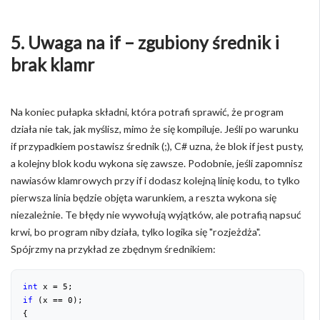
5. Uwaga na if – zgubiony średnik i
brak klamr
Na koniec pułapka składni, która potrafi sprawić, że program
działa nie tak, jak myślisz, mimo że się kompiluje. Jeśli po warunku
if przypadkiem postawisz średnik (;), C# uzna, że blok if jest pusty,
a kolejny blok kodu wykona się zawsze. Podobnie, jeśli zapomnisz
nawiasów klamrowych przy if i dodasz kolejną linię kodu, to tylko
pierwsza linia będzie objęta warunkiem, a reszta wykona się
niezależnie. Te błędy nie wywołują wyjątków, ale potrafią napsuć
krwi, bo program niby działa, tylko logika się "rozjeżdża".
Spójrzmy na przykład ze zbędnym średnikiem:
int
 x = 
5
;
if
 (x == 
0
);
{