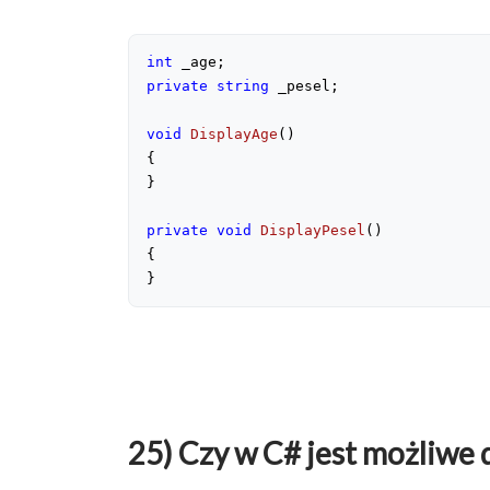
int
private
string
 _pesel;

void
DisplayAge
(
{

}

private
void
DisplayPesel
(
{

}
25) Czy w C# jest możliwe d