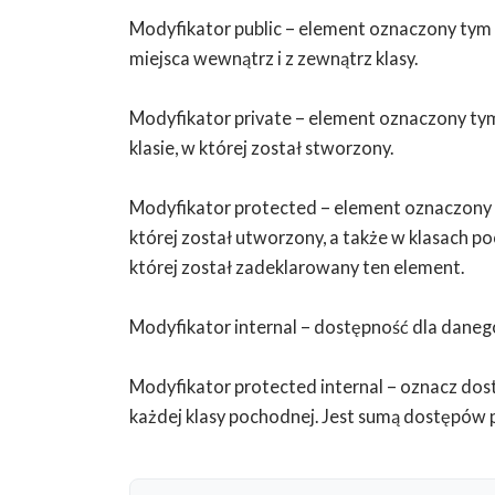
Modyfikator public – element oznaczony tym
miejsca wewnątrz i z zewnątrz klasy.
Modyfikator private – element oznaczony tym
klasie, w której został stworzony.
Modyfikator protected – element oznaczony t
której został utworzony, a także w klasach po
której został zadeklarowany ten element.
Modyfikator internal – dostępność dla dane
Modyfikator protected internal – oznacz dos
każdej klasy pochodnej. Jest sumą dostępów p