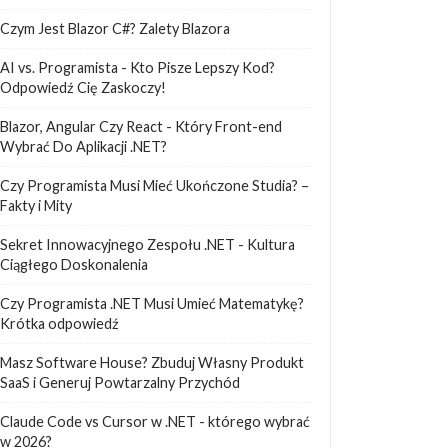
Czym Jest Blazor C#? Zalety Blazora
AI vs. Programista - Kto Pisze Lepszy Kod?
Odpowiedź Cię Zaskoczy!
Blazor, Angular Czy React - Który Front-end
Wybrać Do Aplikacji .NET?
Czy Programista Musi Mieć Ukończone Studia? –
Fakty i Mity
Sekret Innowacyjnego Zespołu .NET - Kultura
Ciągłego Doskonalenia
Czy Programista .NET Musi Umieć Matematykę?
Krótka odpowiedź
Masz Software House? Zbuduj Własny Produkt
SaaS i Generuj Powtarzalny Przychód
Claude Code vs Cursor w .NET - którego wybrać
w 2026?