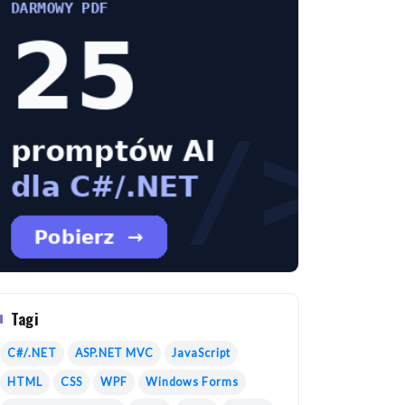
Tagi
C#/.NET
ASP.NET MVC
JavaScript
HTML
CSS
WPF
Windows Forms