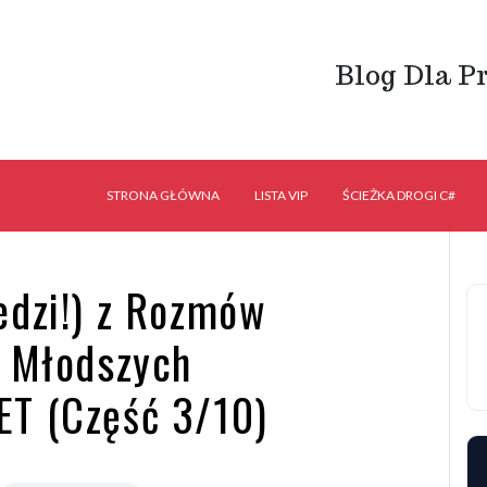
Blog Dla P
STRONA GŁÓWNA
LISTA VIP
ŚCIEŻKA DROGI C#
edzi!) z Rozmów
a Młodszych
ET (Część 3/10)