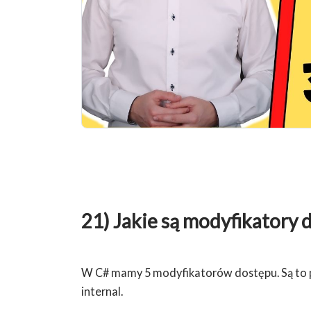
21) Jakie są modyfikatory 
W C# mamy 5 modyfikatorów dostępu. Są to pub
internal.