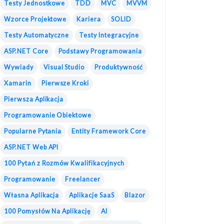
Testy Jednostkowe
TDD
MVC
MVVM
Wzorce Projektowe
Kariera
SOLID
Testy Automatyczne
Testy Integracyjne
ASP.NET Core
Podstawy Programowania
Wywiady
Visual Studio
Produktywność
Xamarin
Pierwsze Kroki
Pierwsza Aplikacja
Programowanie Obiektowe
Popularne Pytania
Entity Framework Core
ASP.NET Web API
100 Pytań z Rozmów Kwalifikacyjnych
Programowanie
Freelancer
Własna Aplikacja
Aplikacje SaaS
Blazor
100 Pomysłów Na Aplikację
AI