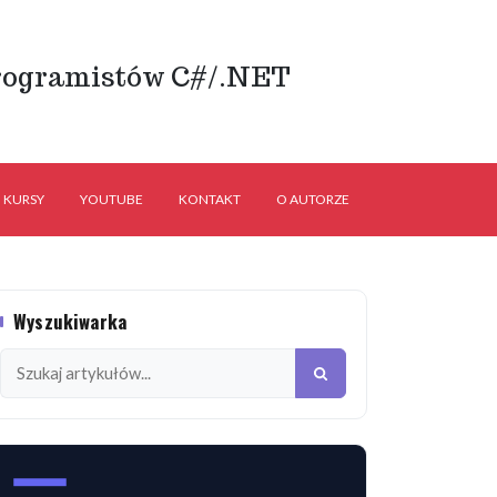
rogramistów C#/.NET
KURSY
YOUTUBE
KONTAKT
O AUTORZE
Wyszukiwarka