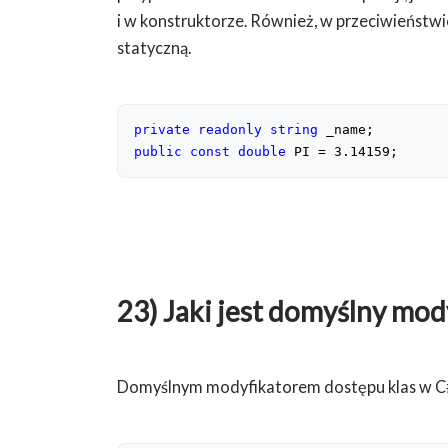
i w konstruktorze. Również, w przeciwieństwie
statyczną.
private
readonly
string
public
const
double
 PI = 
3.14159
;
23) Jaki jest domyślny mod
Domyślnym modyfikatorem dostępu klas w C# j