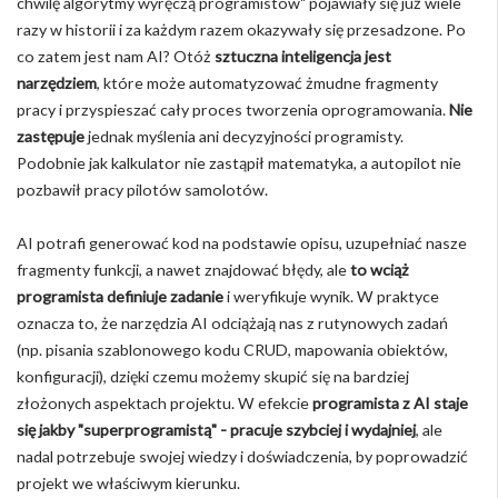
chwilę algorytmy wyręczą programistów" pojawiały się już wiele
razy w historii i za każdym razem okazywały się przesadzone. Po
co zatem jest nam AI? Otóż
sztuczna inteligencja jest
narzędziem
, które może automatyzować żmudne fragmenty
pracy i przyspieszać cały proces tworzenia oprogramowania.
Nie
zastępuje
jednak myślenia ani decyzyjności programisty.
Podobnie jak kalkulator nie zastąpił matematyka, a autopilot nie
pozbawił pracy pilotów samolotów.
AI potrafi generować kod na podstawie opisu, uzupełniać nasze
fragmenty funkcji, a nawet znajdować błędy, ale
to wciąż
programista definiuje zadanie
i weryfikuje wynik. W praktyce
oznacza to, że narzędzia AI odciążają nas z rutynowych zadań
(np. pisania szablonowego kodu CRUD, mapowania obiektów,
konfiguracji), dzięki czemu możemy skupić się na bardziej
złożonych aspektach projektu. W efekcie
programista z AI staje
się jakby "superprogramistą" - pracuje szybciej i wydajniej
, ale
nadal potrzebuje swojej wiedzy i doświadczenia, by poprowadzić
projekt we właściwym kierunku.