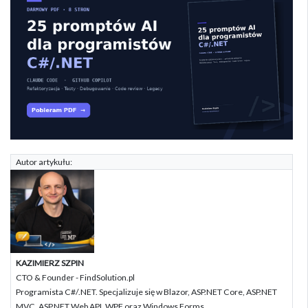
Autor artykułu:
KAZIMIERZ SZPIN
CTO & Founder - FindSolution.pl
Programista C#/.NET. Specjalizuje się w Blazor, ASP.NET Core, ASP.NET
MVC, ASP.NET Web API, WPF oraz Windows Forms.