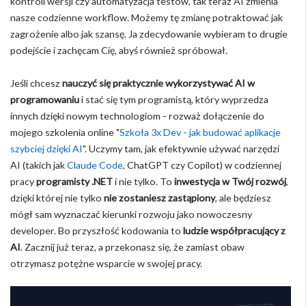
kontroli wersji czy automatyzacja testów, tak teraz AI zmienia
nasze codzienne workflow. Możemy tę zmianę potraktować jak
zagrożenie albo jak szansę. Ja zdecydowanie wybieram to drugie
podejście i zachęcam Cię, abyś również spróbował.
Jeśli chcesz
nauczyć się praktycznie wykorzystywać AI w
programowaniu
i stać się tym programistą, który wyprzedza
innych dzięki nowym technologiom - rozważ dołączenie do
mojego szkolenia online "
Szkoła 3x Dev - jak budować aplikacje
szybciej dzięki AI
". Uczymy tam, jak efektywnie używać narzędzi
AI (takich jak
Claude Code
, ChatGPT czy Copilot) w codziennej
pracy
programisty .NET
i nie tylko. To
inwestycja w Twój rozwój
,
dzięki której nie tylko
nie zostaniesz zastąpiony
, ale będziesz
mógł sam wyznaczać kierunki rozwoju jako nowoczesny
developer. Bo przyszłość kodowania to
ludzie współpracujący z
AI
. Zacznij już teraz, a przekonasz się, że zamiast obaw
otrzymasz potężne wsparcie w swojej pracy.