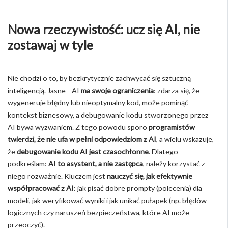
Nowa rzeczywistość: ucz się AI, nie
zostawaj w tyle
Nie chodzi o to, by bezkrytycznie zachwycać się sztuczną
inteligencją. Jasne - AI
ma swoje ograniczenia
: zdarza się, że
wygeneruje błędny lub nieoptymalny kod, może pominąć
kontekst biznesowy, a debugowanie kodu stworzonego przez
AI bywa wyzwaniem. Z tego powodu sporo
programistów
twierdzi, że nie ufa w pełni odpowiedziom z AI
, a wielu wskazuje,
że
debugowanie kodu AI jest czasochłonne
. Dlatego
podkreślam:
AI to asystent, a nie zastępca
, należy korzystać z
niego rozważnie. Kluczem jest
nauczyć się, jak efektywnie
współpracować z AI
: jak pisać dobre prompty (polecenia) dla
modeli, jak weryfikować wyniki i jak unikać pułapek (np. błędów
logicznych czy naruszeń bezpieczeństwa, które AI może
przeoczyć).