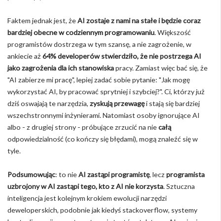
Faktem jednak jest, że
AI zostaje z nami na stałe i będzie coraz
bardziej obecne w codziennym programowaniu
. Większość
programistów dostrzega w tym szansę, a nie zagrożenie, w
ankiecie aż
64% developerów stwierdziło, że nie postrzega AI
jako zagrożenia dla ich stanowiska
pracy. Zamiast więc bać się, że
"AI zabierze mi pracę", lepiej zadać sobie pytanie: "Jak mogę
wykorzystać AI, by pracować sprytniej i szybciej?". Ci, którzy już
dziś oswajają te narzędzia,
zyskują przewagę
i stają się bardziej
wszechstronnymi inżynierami. Natomiast osoby ignorujące AI
albo - z drugiej strony - próbujące zrzucić na nie
całą
odpowiedzialność (co kończy się błędami), mogą znaleźć się w
tyle.
Podsumowując
: to nie
AI zastąpi programistę
, lecz
programista
uzbrojony w AI zastąpi tego, kto z AI nie korzysta
. Sztuczna
inteligencja jest kolejnym krokiem ewolucji narzędzi
deweloperskich, podobnie jak kiedyś stackoverflow, systemy