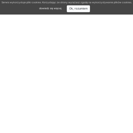
Serwis wykorzystuje pliki cookies. Korzystając ze strony wyrażasz zgodę na wykorzystywanie plików cookies.
Ok, rozumiem
dowiedz się więcej
.
Wyszukiwarka