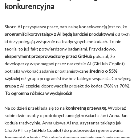
konkurencyjna
Skoro AI przyspiesza pracę, naturalną konsekwencją jest to, że
programiści korzystający z AI będą bardziej produktywni
od tych,
którzy polegają wyłącznie na tradycyjnych metodach. To nie
teoria, to już fakt potwierdzony badaniami. Przykładowo,
eksperyment przeprowadzony przez GitHub
pokazał, że
developerzy wspomagani przez narzędzie AI (GitHub Copilot)
potrafią wykonać zadanie programistyczne
średnio o 55%
szybciej
niż grupa programistów bez takiego wsparcia. Co więcej,
grupa z AI częściej doprowadziła projekt do końca (78% vs 70%).
To ogromna różnica w wydajności
!
Na co dzień przekłada się to na
konkretną przewagę
. Wyobraź
sobie dwie osoby o podobnych umiejętnościach: Jan i Anna. Jan
koduje tradycyjnie, Anna używa AI (np. asystenta takiego jak
ChatGPT czy GitHub Copilot) do podpowiedzi i generowania
fragmentów kodu. Gdy oboje dostaną zadanie napisania nowego