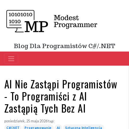
Blog Dla Programistów C#/.NET
AI Nie Zastąpi Programistów
- To Programiści z AI
Zastąpią Tych Bez AI
poniedziałek, 25 maja 2026
Tagi:
C#/.NET
Programowanie
AI
Sztuczna Inteligencja