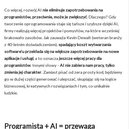
Co więcej, rozwój AI
nie eliminuje zapotrzebowania na
programistów, przeciwnie, może je zwiększyć
. Dlaczego? Gdy
tworzenie oprogramowania staje się tańsze i szybsze dzięki AI,
firmy realizują więcej projektów i pomysłów, na które wcześniej
brakowało zasobów. Jak zauważa Kevin Dewalt (weteran branży
z 40-letnim doświadczeniem),
spadający koszt wytwarzania
software’u przekłada się na większe zapotrzebowanie na nowe
aplikacje i usługi
, a to oznacza
jeszcze więcej pracy dla
programistów
. Innymi słowy -
AI nie zabiera nam pracy, tylko
zmienia jej charakter
. Zamiast pisać od zera prosty kod, będziemy
go w dużej części generować i ulepszać, skupiając się na logice
biznesowej, kreatywnych rozwiązaniach i tym, co unikalnie
ludzkie.
Programista + AI = przewaga