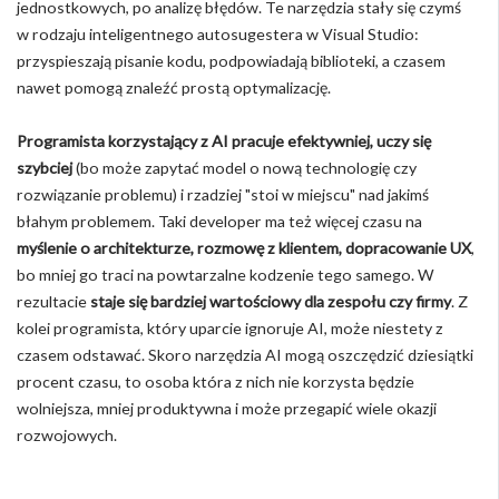
jednostkowych, po analizę błędów. Te narzędzia stały się czymś
w rodzaju inteligentnego autosugestera w Visual Studio:
przyspieszają pisanie kodu, podpowiadają biblioteki, a czasem
nawet pomogą znaleźć prostą optymalizację.
Programista korzystający z AI pracuje efektywniej, uczy się
szybciej
(bo może zapytać model o nową technologię czy
rozwiązanie problemu) i rzadziej "stoi w miejscu" nad jakimś
błahym problemem. Taki developer ma też więcej czasu na
myślenie o architekturze, rozmowę z klientem, dopracowanie UX
,
bo mniej go traci na powtarzalne kodzenie tego samego. W
rezultacie
staje się bardziej wartościowy dla zespołu czy firmy
. Z
kolei programista, który uparcie ignoruje AI, może niestety z
czasem odstawać. Skoro narzędzia AI mogą oszczędzić dziesiątki
procent czasu, to osoba która z nich nie korzysta będzie
wolniejsza, mniej produktywna i może przegapić wiele okazji
rozwojowych.