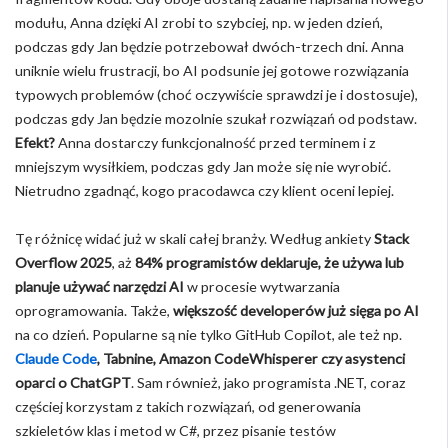
modułu, Anna dzięki AI zrobi to szybciej, np. w jeden dzień,
podczas gdy Jan będzie potrzebował dwóch-trzech dni. Anna
uniknie wielu frustracji, bo AI podsunie jej gotowe rozwiązania
typowych problemów (choć oczywiście sprawdzi je i dostosuje),
podczas gdy Jan będzie mozolnie szukał rozwiązań od podstaw.
Efekt?
Anna dostarczy funkcjonalność przed terminem i z
mniejszym wysiłkiem, podczas gdy Jan może się nie wyrobić.
Nietrudno zgadnąć, kogo pracodawca czy klient oceni lepiej.
Tę różnicę widać już w skali całej branży. Według ankiety
Stack
Overflow 2025
, aż
84% programistów deklaruje, że używa lub
planuje używać narzędzi AI
w procesie wytwarzania
oprogramowania. Także,
większość developerów już sięga po AI
na co dzień. Popularne są nie tylko GitHub Copilot, ale też np.
Claude Code
, Tabnine, Amazon CodeWhisperer czy asystenci
oparci o ChatGPT
. Sam również, jako programista .NET, coraz
częściej korzystam z takich rozwiązań, od generowania
szkieletów klas i metod w C#, przez pisanie testów