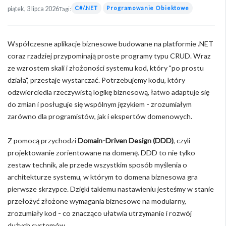
C#/.NET
Programowanie Obiektowe
piątek, 3 lipca 2026
Tagi:
Współczesne aplikacje biznesowe budowane na platformie .NET
coraz rzadziej przypominają proste programy typu CRUD. Wraz
ze wzrostem skali i złożoności systemu kod, który "po prostu
działa", przestaje wystarczać. Potrzebujemy kodu, który
odzwierciedla rzeczywistą logikę biznesową, łatwo adaptuje się
do zmian i posługuje się wspólnym językiem - zrozumiałym
zarówno dla programistów, jak i ekspertów domenowych.
Z pomocą przychodzi
Domain-Driven Design (DDD)
, czyli
projektowanie zorientowane na domenę. DDD to nie tylko
zestaw technik, ale przede wszystkim sposób myślenia o
architekturze systemu, w którym to domena biznesowa gra
pierwsze skrzypce. Dzięki takiemu nastawieniu jesteśmy w stanie
przełożyć złożone wymagania biznesowe na modularny,
zrozumiały kod - co znacząco ułatwia utrzymanie i rozwój
dużych systemów.