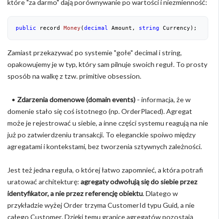
które "za darmo" dają porównywanie po wartości i niezmienność:
public
 record 
Money
(
decimal
 Amount, 
string
 Currency
)
;
Zamiast przekazywać po systemie "gołe" decimal i string,
opakowujemy je w typ, który sam pilnuje swoich reguł. To prosty
sposób na walkę z tzw. primitive obsession.
•
Zdarzenia domenowe (domain events)
- informacja, że w
domenie stało się coś istotnego (np. OrderPlaced). Agregat
może je rejestrować u siebie, a inne części systemu reagują na nie
już po zatwierdzeniu transakcji. To eleganckie spoiwo między
agregatami i kontekstami, bez tworzenia sztywnych zależności.
Jest też jedna reguła, o której łatwo zapomnieć, a która potrafi
uratować architekturę:
agregaty odwołują się do siebie przez
identyfikator, a nie przez referencję obiektu
. Dlatego w
przykładzie wyżej Order trzyma CustomerId typu Guid, a nie
całego Customer. Dzięki temu granice agregatów pozostają