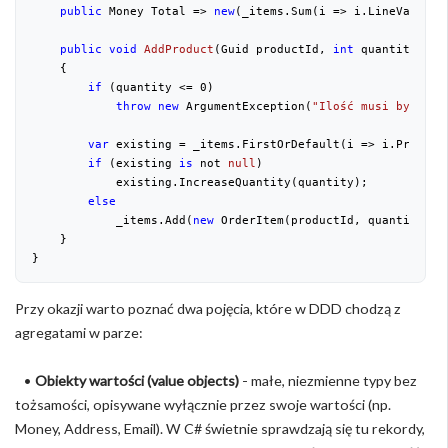
public
 Money Total => 
new
(_items.Sum(i => i.LineValue.A
public
void
AddProduct
(
Guid productId, 
int
 quantity, Mo
{
if
 (quantity <= 
0
)
throw
new
 ArgumentException(
"Ilość musi być dod
var
 existing = _items.FirstOrDefault(i => i.Product
if
 (existing 
is
 not 
null
)
            existing.IncreaseQuantity(quantity);
else
            _items.Add(
new
 OrderItem(productId, quantity, u
    }
}
Przy okazji warto poznać dwa pojęcia, które w DDD chodzą z
agregatami w parze:
•
Obiekty wartości (value objects)
- małe, niezmienne typy bez
tożsamości, opisywane wyłącznie przez swoje wartości (np.
Money, Address, Email). W C# świetnie sprawdzają się tu rekordy,