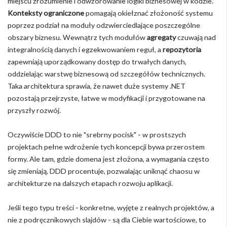
miejscu zrozumienie i odwzorowanie logiki biznesowej w kodzie.
Konteksty ograniczone
pomagają okiełznać złożoność systemu
poprzez podział na moduły odzwierciedlające poszczególne
obszary biznesu. Wewnątrz tych modułów
agregaty
czuwają nad
integralnością danych i egzekwowaniem reguł, a
repozytoria
zapewniają uporządkowany dostęp do trwałych danych,
oddzielając warstwę biznesową od szczegółów technicznych.
Taka architektura sprawia, że nawet duże systemy .NET
pozostają przejrzyste, łatwe w modyfikacji i przygotowane na
przyszły rozwój.
Oczywiście DDD to nie "srebrny pocisk" - w prostszych
projektach pełne wdrożenie tych koncepcji bywa przerostem
formy. Ale tam, gdzie domena jest złożona, a wymagania często
się zmieniają, DDD procentuje, pozwalając uniknąć chaosu w
architekturze na dalszych etapach rozwoju aplikacji.
Jeśli tego typu treści - konkretne, wyjęte z realnych projektów, a
nie z podręcznikowych slajdów - są dla Ciebie wartościowe, to