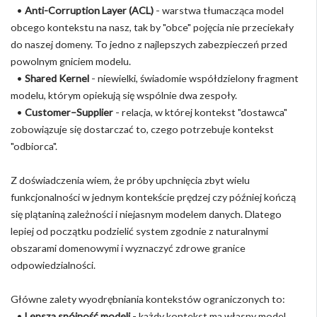
•
Anti-Corruption Layer (ACL)
- warstwa tłumacząca model
obcego kontekstu na nasz, tak by "obce" pojęcia nie przeciekały
do naszej domeny. To jedno z najlepszych zabezpieczeń przed
powolnym gniciem modelu.
•
Shared Kernel
- niewielki, świadomie współdzielony fragment
modelu, którym opiekują się wspólnie dwa zespoły.
•
Customer–Supplier
- relacja, w której kontekst "dostawca"
zobowiązuje się dostarczać to, czego potrzebuje kontekst
"odbiorca".
Z doświadczenia wiem, że próby upchnięcia zbyt wielu
funkcjonalności w jednym kontekście prędzej czy później kończą
się plątaniną zależności i niejasnym modelem danych. Dlatego
lepiej od początku podzielić system zgodnie z naturalnymi
obszarami domenowymi i wyznaczyć zdrowe granice
odpowiedzialności.
Główne zalety wyodrębniania kontekstów ograniczonych to:
•
Lepsza spójność modeli
- każdy kontekst ma własny model,