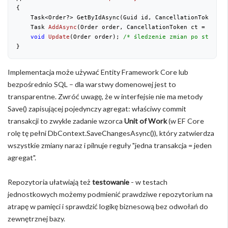
{
    Task<Order?> GetByIdAsync(Guid id, CancellationToken ct
Task 
AddAsync
(
Order order, CancellationToken ct = 
defau
void
Update
(
Order order
)
; 
/* śledzenie zmian po stronie
}
Implementacja może używać Entity Framework Core lub
bezpośrednio SQL – dla warstwy domenowej jest to
transparentne. Zwróć uwagę, że w interfejsie nie ma metody
Save() zapisującej pojedynczy agregat: właściwy commit
transakcji to zwykle zadanie wzorca
Unit of Work
(w EF Core
rolę tę pełni DbContext.SaveChangesAsync()), który zatwierdza
wszystkie zmiany naraz i pilnuje reguły "jedna transakcja = jeden
agregat".
Repozytoria ułatwiają też
testowanie
- w testach
jednostkowych możemy podmienić prawdziwe repozytorium na
atrapę w pamięci i sprawdzić logikę biznesową bez odwołań do
zewnętrznej bazy.