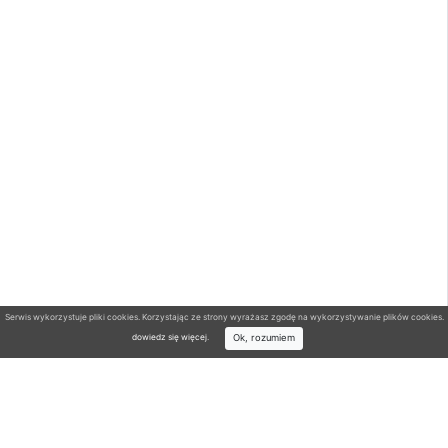
Serwis wykorzystuje pliki cookies. Korzystając ze strony wyrażasz zgodę na wykorzystywanie plików cookies.
Ok, rozumiem
dowiedz się więcej
.