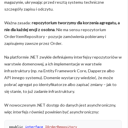
magazynie, ukrywając przed resztą systemu techniczne
szczegóły zapisu i odczytu.
Ważna zasada:
repozytorium tworzymy dla korzenia agregatu, a
nie dla każdej encji z osobna
. Nie ma sensu repozytorium
OrderItemRepository - pozycje zamówienia pobieramy i
zapisujemy zawsze przez Order.
Na platformie .NET zwykle definiujemy interfejsy repozytoriów w
warstwie domenowej, a ich implementacje w warstwie
infrastruktury (np. na Entity Framework Core, Dapperze albo
API innego systemu). Domenie wystarczy wiedzieć, że może
pobrać agregat po identyfikatorze albo zapisać zmiany – jak to
się stanie, to już zadanie infrastruktury.
W nowoczesnym .NET dostęp do danych jest asynchroniczny,
więc interfejs również powinien być asynchroniczny:
ppublic 
interface
IOrderRepository