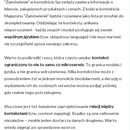
"Zamówienie" w kontekście Sprzedaży zawiera informacje o
kliencie, zakupionych produktach i cenach. Z kolei w kontekście
Magazynu "Zamówienie" będzie rozumiane jako lista przesyłek do
skompletowania. Oddzielając te konteksty, unikamy
nieporozumień - każdy zespół i moduł posługuje się swoim
wspólnym językiem
(tzw. ubiquitous language) i nie musi martwić
się szczegółami spoza swojego zakresu.
Warto tu podkreślić rzecz, która często umyka:
kontekst
ograniczony to nie to samo co mikroserwis
. To granica modelu i
języka, a nie granica wdrożeniowa. Kilka kontekstów może z
powodzeniem żyć w jednym monolicie (modularnym), a decyzję o
wydzieleniu ich do osobnych serwisów można podjąć później,
gdy realnie tego potrzebujemy.
Kluczowe jest też świadome zaprojektowanie
relacji między
kontekstami
(tzw. context mapping). Rzadko są one całkowicie
niezależne – zwykle jeden dostarcza danych drugiemu. Warto
wtedy sięgnąć po sprawdzone wzorce: