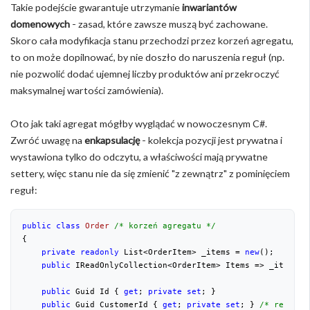
Takie podejście gwarantuje utrzymanie
inwariantów
domenowych
- zasad, które zawsze muszą być zachowane.
Skoro cała modyfikacja stanu przechodzi przez korzeń agregatu,
to on może dopilnować, by nie doszło do naruszenia reguł (np.
nie pozwolić dodać ujemnej liczby produktów ani przekroczyć
maksymalnej wartości zamówienia).
Oto jak taki agregat mógłby wyglądać w nowoczesnym C#.
Zwróć uwagę na
enkapsulację
- kolekcja pozycji jest prywatna i
wystawiona tylko do odczytu, a właściwości mają prywatne
settery, więc stanu nie da się zmienić "z zewnątrz" z pominięciem
reguł:
public
class
Order
/* korzeń agregatu */
{
private
readonly
 List<OrderItem> _items = 
new
();
public
 IReadOnlyCollection<OrderItem> Items => _items.A
public
 Guid Id { 
get
; 
private
set
; }
public
 Guid CustomerId { 
get
; 
private
set
; } 
/* referen