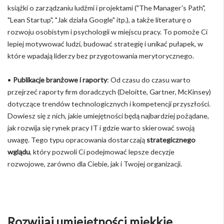
książki o zarządzaniu ludźmi i projektami ("The Manager's Path",
"Lean Startup", "Jak działa Google" itp.), a także literaturę o
rozwoju osobistym i psychologii w miejscu pracy. To pomoże Ci
lepiej motywować ludzi, budować strategię i unikać pułapek, w
które wpadają liderzy bez przygotowania merytorycznego.
•
Publikacje branżowe i raporty
: Od czasu do czasu warto
przejrzeć raporty firm doradczych (Deloitte, Gartner, McKinsey)
dotyczące trendów technologicznych i kompetencji przyszłości.
Dowiesz się z nich, jakie umiejętności będą najbardziej pożądane,
jak rozwija się rynek pracy IT i gdzie warto skierować swoją
uwagę. Tego typu opracowania dostarczają
strategicznego
wglądu
, który pozwoli Ci podejmować lepsze decyzje
rozwojowe, zarówno dla Ciebie, jak i Twojej organizacji.
Rozwijaj umiejętności miękkie