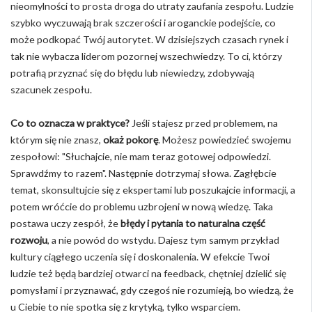
nieomylności to prosta droga do utraty zaufania zespołu. Ludzie
szybko wyczuwają brak szczerości i aroganckie podejście, co
może podkopać Twój autorytet. W dzisiejszych czasach rynek i
tak nie wybacza liderom pozornej wszechwiedzy. To ci, którzy
potrafią przyznać się do błędu lub niewiedzy, zdobywają
szacunek zespołu.
Co to oznacza w praktyce?
Jeśli stajesz przed problemem, na
którym się nie znasz,
okaż pokorę
. Możesz powiedzieć swojemu
zespołowi: "Słuchajcie, nie mam teraz gotowej odpowiedzi.
Sprawdźmy to razem". Następnie dotrzymaj słowa. Zagłębcie
temat, skonsultujcie się z ekspertami lub poszukajcie informacji, a
potem wróćcie do problemu uzbrojeni w nową wiedzę. Taka
postawa uczy zespół, że
błędy i pytania to naturalna część
rozwoju
, a nie powód do wstydu. Dajesz tym samym przykład
kultury ciągłego uczenia się i doskonalenia. W efekcie Twoi
ludzie też będą bardziej otwarci na feedback, chętniej dzielić się
pomysłami i przyznawać, gdy czegoś nie rozumieją, bo wiedzą, że
u Ciebie to nie spotka się z krytyką, tylko wsparciem.