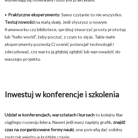
•
Praktyczne eksperymenty
: Samo czytanie to nie wszystko.
Testuj nowości
na małą skalę. Jeśli słyszysz o nowym
frameworku czy bibliotece, spróbuj stworzyć prosty prototyp
lub "hello world", żeby poczuć, z czym to się je. Takie małe
eksperymenty pozwolą Ci ocenić potencjał technologii i
zdecydować, czy warto ją głębiej zgłębić lub wprowadzić do
waszego projektu.
Inwestuj w konferencje i szkolenia
Udział w konferencjach, warsztatach i kursach
to kolejny filar
ciągłego rozwoju lidera. Nawet jeśli masz napięty grafik,
znajdź
czas na zorganizowane formy nauki
, one potrafią dać solidny
zastrzyk wiedzy w krótkim czasie: