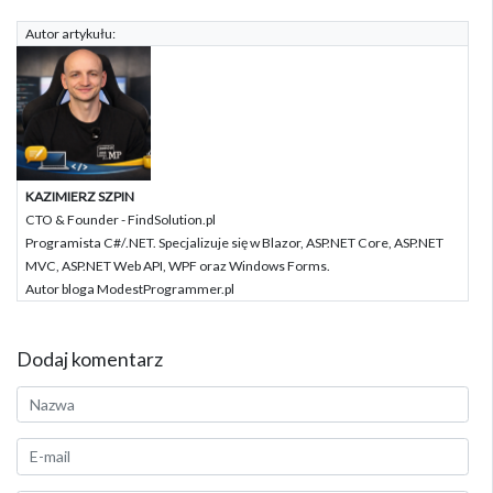
Autor artykułu:
KAZIMIERZ SZPIN
CTO & Founder - FindSolution.pl
Programista C#/.NET. Specjalizuje się w Blazor, ASP.NET Core, ASP.NET
MVC, ASP.NET Web API, WPF oraz Windows Forms.
Autor bloga ModestProgrammer.pl
Dodaj komentarz