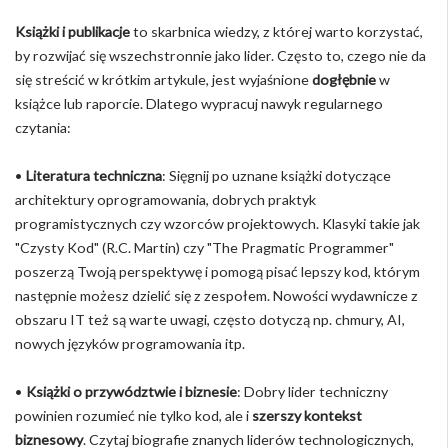
Książki i publikacje
to skarbnica wiedzy, z której warto korzystać,
by rozwijać się wszechstronnie jako lider. Często to, czego nie da
się streścić w krótkim artykule, jest wyjaśnione
dogłębnie
w
książce lub raporcie. Dlatego wypracuj nawyk regularnego
czytania:
•
Literatura techniczna
: Sięgnij po uznane książki dotyczące
architektury oprogramowania, dobrych praktyk
programistycznych czy wzorców projektowych. Klasyki takie jak
"Czysty Kod" (R.C. Martin) czy "The Pragmatic Programmer"
poszerzą Twoją perspektywę i pomogą pisać lepszy kod, którym
następnie możesz dzielić się z zespołem. Nowości wydawnicze z
obszaru IT też są warte uwagi, często dotyczą np. chmury, AI,
nowych języków programowania itp.
•
Książki o przywództwie i biznesie
: Dobry lider techniczny
powinien rozumieć nie tylko kod, ale i
szerszy kontekst
biznesowy
. Czytaj biografie znanych liderów technologicznych,