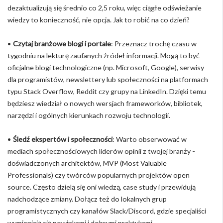
dezaktualizują się średnio co 2,5 roku, więc ciągłe odświeżanie
wiedzy to konieczność, nie opcja. Jak to robić na co dzień?
•
Czytaj branżowe blogi i portale
: Przeznacz trochę czasu w
tygodniu na lekturę zaufanych źródeł informacji. Mogą to być
oficjalne blogi technologiczne (np. Microsoft, Google), serwisy
dla programistów, newslettery lub społeczności na platformach
typu Stack Overflow, Reddit czy grupy na LinkedIn. Dzięki temu
będziesz wiedział o nowych wersjach frameworków, bibliotek,
narzędzi i ogólnych kierunkach rozwoju technologii.
•
Śledź ekspertów i społeczności
: Warto obserwować w
mediach społecznościowych liderów opinii z twojej branży -
doświadczonych architektów, MVP (Most Valuable
Professionals) czy twórców popularnych projektów open
source. Często dzielą się oni wiedzą, case study i przewidują
nadchodzące zmiany. Dołącz też do lokalnych grup
programistycznych czy kanałów Slack/Discord, gdzie specjaliści
wymieniają się nowinkami i dobrymi praktykami.