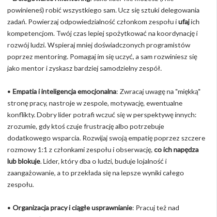
powinieneś) robić wszystkiego sam. Ucz się sztuki delegowania
zadań. Powierzaj odpowiedzialność członkom zespołu i
ufaj
ich
kompetencjom. Twój czas lepiej spożytkować na koordynację i
rozwój ludzi. Wspieraj mniej doświadczonych programistów
poprzez mentoring. Pomagaj im się uczyć, a sam rozwiniesz się
jako mentor i zyskasz bardziej samodzielny zespół.
•
Empatia i inteligencja emocjonalna
: Zwracaj uwagę na "miękką"
stronę pracy, nastroje w zespole, motywację, ewentualne
konflikty. Dobry lider potrafi wczuć się w perspektywę innych:
zrozumie, gdy ktoś czuje frustrację albo potrzebuje
dodatkowego wsparcia. Rozwijaj swoją empatię poprzez szczere
rozmowy 1:1 z członkami zespołu i obserwację,
co ich napędza
lub blokuje
. Lider, który dba o ludzi, buduje lojalność i
zaangażowanie, a to przekłada się na lepsze wyniki całego
zespołu.
•
Organizacja pracy i ciągłe usprawnianie
: Pracuj też nad