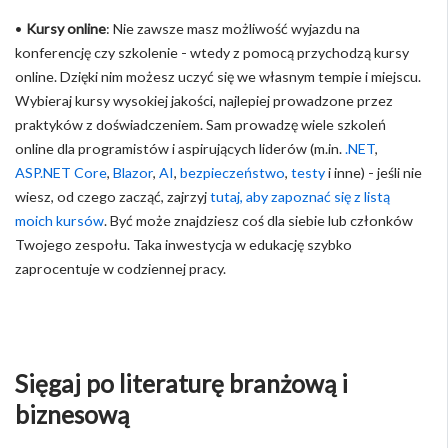
•
Kursy online
: Nie zawsze masz możliwość wyjazdu na
konferencję czy szkolenie - wtedy z pomocą przychodzą kursy
online. Dzięki nim możesz uczyć się we własnym tempie i miejscu.
Wybieraj kursy wysokiej jakości, najlepiej prowadzone przez
praktyków z doświadczeniem. Sam prowadzę wiele szkoleń
online dla programistów i aspirujących liderów (m.in.
.NET
,
ASP.NET Core
,
Blazor
,
AI
,
bezpieczeństwo
,
testy
i inne) - jeśli nie
wiesz, od czego zacząć, zajrzyj
tutaj, aby zapoznać się z listą
moich kursów
. Być może znajdziesz coś dla siebie lub członków
Twojego zespołu. Taka inwestycja w edukację szybko
zaprocentuje w codziennej pracy.
Sięgaj po literaturę branżową i
biznesową