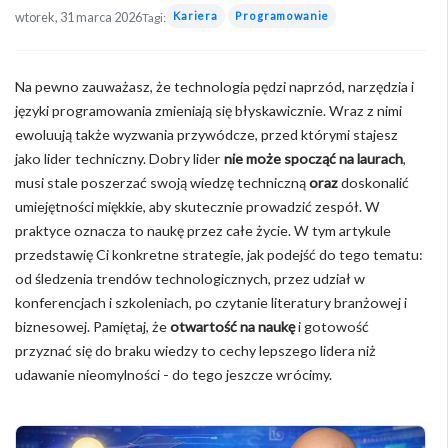
Kariera
Programowanie
wtorek, 31 marca 2026
Tagi:
Na pewno zauważasz, że technologia pędzi naprzód, narzędzia i
języki programowania zmieniają się błyskawicznie. Wraz z nimi
ewoluują także wyzwania przywódcze, przed którymi stajesz
jako lider techniczny. Dobry lider
nie może spocząć na laurach
,
musi stale poszerzać swoją wiedzę techniczną
oraz
doskonalić
umiejętności miękkie, aby skutecznie prowadzić zespół. W
praktyce oznacza to naukę przez całe życie. W tym artykule
przedstawię Ci konkretne strategie, jak podejść do tego tematu:
od śledzenia trendów technologicznych, przez udział w
konferencjach i szkoleniach, po czytanie literatury branżowej i
biznesowej. Pamiętaj, że
otwartość na naukę
i gotowość
przyznać się do braku wiedzy to cechy lepszego lidera niż
udawanie nieomylności - do tego jeszcze wrócimy.