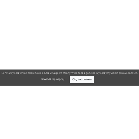
Serwis wykorzystuje pliki cookies. Korzystając ze strony wyrażasz zgodę na wykorzystywanie plików cookies.
Ok, rozumiem
dowiedz się więcej
.
Wyszukiwarka