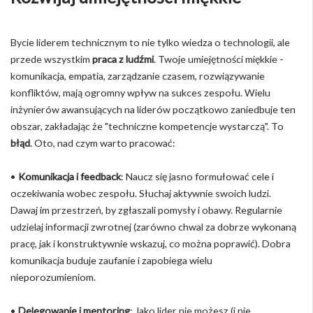
Bycie liderem technicznym to nie tylko wiedza o technologii, ale
przede wszystkim
praca z ludźmi
. Twoje umiejętności miękkie -
komunikacja, empatia, zarządzanie czasem, rozwiązywanie
konfliktów, mają ogromny wpływ na sukces zespołu. Wielu
inżynierów awansujących na liderów początkowo zaniedbuje ten
obszar, zakładając że "techniczne kompetencje wystarczą". To
błąd
. Oto, nad czym warto pracować:
•
Komunikacja i feedback
: Naucz się jasno formułować cele i
oczekiwania wobec zespołu. Słuchaj aktywnie swoich ludzi.
Dawaj im przestrzeń, by zgłaszali pomysły i obawy. Regularnie
udzielaj informacji zwrotnej (zarówno chwal za dobrze wykonaną
pracę, jak i konstruktywnie wskazuj, co można poprawić). Dobra
komunikacja buduje zaufanie i zapobiega wielu
nieporozumieniom.
•
Delegowanie i mentoring
: Jako lider nie możesz (i nie