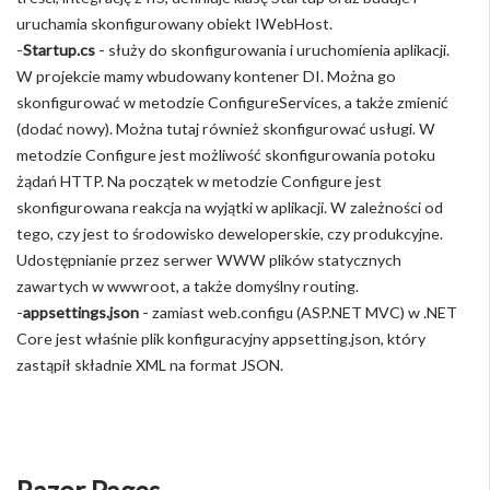
uruchamia skonfigurowany obiekt IWebHost.
-
Startup.cs
- służy do skonfigurowania i uruchomienia aplikacji.
W projekcie mamy wbudowany kontener DI. Można go
skonfigurować w metodzie ConfigureServices, a także zmienić
(dodać nowy). Można tutaj również skonfigurować usługi. W
metodzie Configure jest możliwość skonfigurowania potoku
żądań HTTP. Na początek w metodzie Configure jest
skonfigurowana reakcja na wyjątki w aplikacji. W zależności od
tego, czy jest to środowisko deweloperskie, czy produkcyjne.
Udostępnianie przez serwer WWW plików statycznych
zawartych w wwwroot, a także domyślny routing.
-
appsettings.json
- zamiast web.configu (ASP.NET MVC) w .NET
Core jest właśnie plik konfiguracyjny appsetting.json, który
zastąpił składnie XML na format JSON.