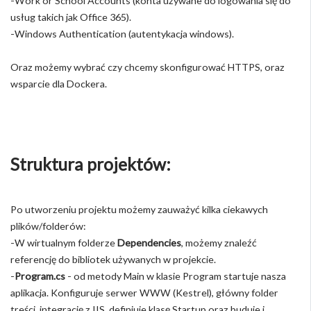
-Work or School Accounts (konta używane do logowania się do
usług takich jak Office 365).
-Windows Authentication (autentykacja windows).
Oraz możemy wybrać czy chcemy skonfigurować HTTPS, oraz
wsparcie dla Dockera.
Struktura projektów:
Po utworzeniu projektu możemy zauważyć kilka ciekawych
plików/folderów:
-W wirtualnym folderze
Dependencies
, możemy znaleźć
referencję do bibliotek używanych w projekcie.
-
Program.cs
- od metody Main w klasie Program startuje nasza
aplikacja. Konfiguruje serwer WWW (Kestrel), główny folder
treści, integrację z IIS, definiuje klasę Startup oraz buduje i