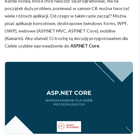
Każda osoba, która chce nauczyć się programować, ma na
początek duży problem, ponieważ w samym C#, można tworzyć
wiele różnych aplikacji. Od czego w takim razie zacząć? Można
pisać aplikacje konsolowe, desktopowe (windows forms, WPF,
UWP), webowe (ASP.NET MVC, ASP.NET Core), mobilne
(Xamarin). Aby ułatwić Ci trochę tą decyzję przygotowałem dla
Ciebie szybkie wprowadzenie do
ASP.NET Core
.