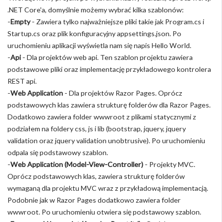
.NET Core'a, domyślnie możemy wybrać kilka szablonów:
-
Empty
- Zawiera tylko najważniejsze pliki takie jak Program.cs i
Startup.cs oraz plik konfiguracyjny appsettings.json. Po
uruchomieniu aplikacji wyświetla nam się napis Hello World.
-
Api
- Dla projektów web api. Ten szablon projektu zawiera
podstawowe pliki oraz implementację przykładowego kontrolera
REST api.
-
Web Application
- Dla projektów Razor Pages. Oprócz
podstawowych klas zawiera strukturę folderów dla Razor Pages.
Dodatkowo zawiera folder wwwroot z plikami statycznymi z
podziałem na foldery css, js i lib (bootstrap, jquery, jquery
validation oraz jquery validation unobtrusive). Po uruchomieniu
odpala się podstawowy szablon.
-
Web Application (Model-View-Controller)
- Projekty MVC.
Oprócz podstawowych klas, zawiera strukturę folderów
wymaganą dla projektu MVC wraz z przykładową implementacją.
Podobnie jak w Razor Pages dodatkowo zawiera folder
wwwroot. Po uruchomieniu otwiera się podstawowy szablon.