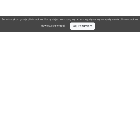
Serwis wykorzystuje pliki cookies. Korzystając ze strony wyrażasz zgodę na wykorzystywanie plików cookies.
Ok, rozumiem
dowiedz się więcej
.
Wyszukiwarka