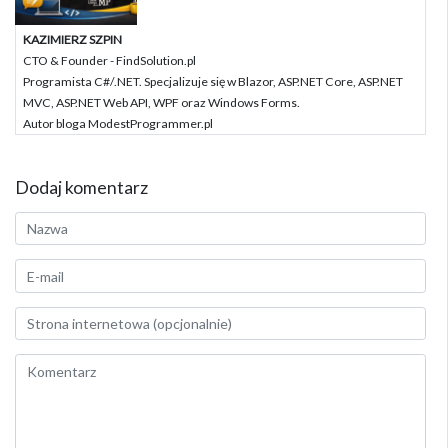
KAZIMIERZ SZPIN
CTO & Founder - FindSolution.pl
Programista C#/.NET. Specjalizuje się w Blazor, ASP.NET Core, ASP.NET
MVC, ASP.NET Web API, WPF oraz Windows Forms.
Autor bloga ModestProgrammer.pl
Dodaj komentarz