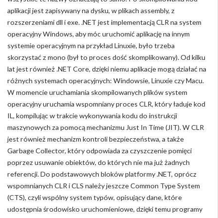
aplikacji jest zapisywany na dysku, w plikach assembly, z
rozszerzeniami dll i exe. .NET jest implementacją CLR na system
operacyjny Windows, aby móc uruchomić aplikację na innym
systemie operacyjnym na przykład Linuxie, było trzeba
skorzystać z mono (był to proces dość skomplikowany). Od kilku
lat jest również .NET Core, dzięki niemu aplikacje mogą działać na
różnych systemach operacyjnych: Windowsie, Linuxie czy Macu.
W momencie uruchamiania skompilowanych plików system
operacyjny uruchamia wspomniany proces CLR, który ładuje kod
IL, kompilując w trakcie wykonywania kodu do instrukcji
maszynowych za pomocą mechanizmu Just In Time (JIT). W CLR
jest również mechanizm kontroli bezpieczeństwa, a także
Garbage Collector, który odpowiada za czyszczenie pomięci
poprzez usuwanie obiektów, do których nie ma już żadnych
referencji. Do podstawowych bloków platformy .NET, oprócz
wspomnianych CLR i CLS należy jeszcze Common Type System
(CTS), czyli wspólny system typów, opisujący dane, które
udostępnia środowisko uruchomieniowe, dzięki temu programy