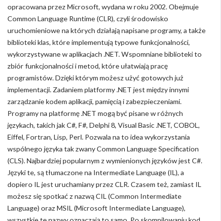
opracowana przez Microsoft, wydana w roku 2002. Obejmuje
Common Language Runtime (CLR), czyli środowisko
uruchomieniowe na których działają napisane programy, a także
biblioteki klas, które implementują typowe funkcjonalności,
wykorzystywane w aplikacjach .NET. Wspomniane biblioteki to
zbiór funkcjonalności i metod, które ułatwiają pracę
programistów. Dzięki którym możesz użyć gotowych już
implementacji. Zadaniem platformy .NET jest między innymi
zarządzanie kodem aplikacji, pamięcią i zabezpieczeniami.
Programy na platformę .NET mogą być pisane w różnych
językach, takich jak C#, F#, Delphi 8, Visual Basic .NET, COBOL,
Eiffel, Fortran, Lisp, Perl. Pozwala na to idea wykorzystania
wspólnego języka tak zwany Common Language Specification
(CLS). Najbardziej popularnym z wymienionych języków jest C#.
Języki te, są tłumaczone na Intermediate Language (IL), a
dopiero IL jest uruchamiany przez CLR. Czasem też, zamiast IL
możesz się spotkać z nazwą CIL (Common Intermediate
Language) oraz MSIL (Microsoft Intermediate Language),
wszystkie te nazwy oznaczają to samo. Po skompilowaniu kod