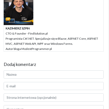
KAZIMIERZ SZPIN
CTO & Founder - FindSolution.pl
Programista C#/.NET. Specjalizuje się w Blazor, ASP.NET Core, ASP.NET
MVC, ASP.NET Web API, WPF oraz Windows Forms.
Autor bloga ModestProgrammer.pl
Dodaj komentarz