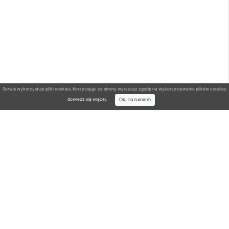
Serwis wykorzystuje pliki cookies. Korzystając ze strony wyrażasz zgodę na wykorzystywanie plików cookies.
Ok, rozumiem
dowiedz się więcej
.
Wyszukiwarka