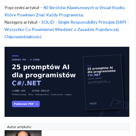
Poprzedni artykuł -
40 Skrótów Klawiszowych w Visual Studio,
Które Powinien Znać Każdy Programista
.
Następny artykuł -
SOLID - Single Responsibility Principle (SRP) -
Wszystko Co Powinieneś Wiedzieć o Zasadzie Pojedynczej
Odpowiedzialności
.
Autor artykułu: