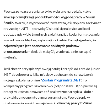
Powyższe rozszerzenia to tylko wybrane narzędzia, które
znacząco zwiększają produktywność i wygodę pracy w Visual
Studio
. Warto je wypróbować, zwłaszcza jeśli dopiero zaczynasz
przygodę z .NET – pozwolą Ci skupić się na logice aplikacji,
podczas gdy wiele żmudnych zadań (analiza kodu, formatowanie,
wyszukiwanie błędów) wykonają za Ciebie. Pamiętaj jednak, że
najważniejsze jest opanowanie solidnych podstaw
programowania
– dodatki mają Cię wspierać, a nie zastąpić
myślenia.
Jeśli chcesz przyspieszyć swoją naukę i przejść od zera do junior
.NET developera w kilka miesięcy, zachęcam do sprawdzenia
mojego szkolenia online "
Zostań Programistą .NET
". To
kompletny program szkoleniowy (od podstaw C# po pierwszą
pracę), w którym omawiam też praktyczne narzędzia i dobre
praktyki pomocne młodym programistom. Powodzenia w
doskonaleniu swoich umiejętności i
owocnej pracy z Visual