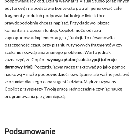
podpowiadający kod. Działa wewnątrz Visual Studio (oraz innych
edytorów) i na podstawie kontekstu potrafi generować całe
fragmenty kodu lub podpowiadać kolejne linie, które
prawdopodobnie chcesz napisać. Przykładowo, pisząc
komentarz z opisem funkcji, Copilot może od razu
zaproponować implementację tej funkcji. To niesamowita
oszczędność czasu przy pisaniu rutynowych fragmentów czy
szukaniu rozwiązania znanego problemu. Warto jednak
zaznaczyć, że Copilot
wymaga płatnej subskrypcji (oferuje
darmowy trial)
. Początkującym radzę traktować go jako pomoc
naukową – może podpowiedzieć rozwiązanie, ale ważne jest, byś
zrozumiał dlaczego dana sugestia działa. Mądrze używany
Copilot przyspieszy Twoją pracę, jednocześnie czyniąc naukę
programowania przyjemniejszą.
Podsumowanie