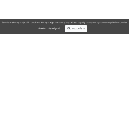
Serwis wykorzystuje pliki cookies. Korzystając ze strony wyrażasz zgodę na wykorzystywanie plików cookies.
Ok, rozumiem
dowiedz się więcej
.
Wyszukiwarka