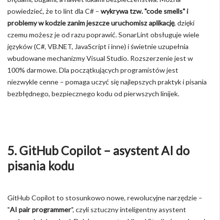
powiedzieć, że to lint dla C# –
wykrywa tzw. "code smells" i
problemy w kodzie zanim jeszcze uruchomisz aplikację
, dzięki
czemu możesz je od razu poprawić. SonarLint obsługuje wiele
języków (C#, VB.NET, JavaScript i inne) i świetnie uzupełnia
wbudowane mechanizmy Visual Studio. Rozszerzenie jest w
100% darmowe. Dla początkujących programistów jest
niezwykle cenne – pomaga uczyć się najlepszych praktyk i pisania
bezbłędnego, bezpiecznego kodu od pierwszych linijek.
5. GitHub Copilot – asystent AI do
pisania kodu
GitHub Copilot to stosunkowo nowe, rewolucyjne narzędzie –
"
AI pair programmer
", czyli sztuczny inteligentny asystent