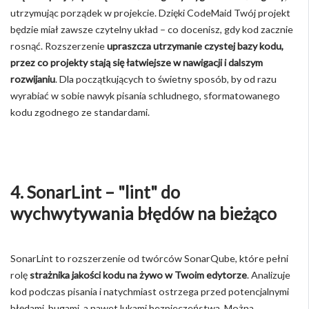
utrzymując porządek w projekcie. Dzięki CodeMaid Twój projekt
będzie miał zawsze czytelny układ – co docenisz, gdy kod zacznie
rosnąć. Rozszerzenie
upraszcza utrzymanie czystej bazy kodu,
przez co projekty stają się łatwiejsze w nawigacji i dalszym
rozwijaniu
. Dla początkujących to świetny sposób, by od razu
wyrabiać w sobie nawyk pisania schludnego, sformatowanego
kodu zgodnego ze standardami.
4. SonarLint – "lint" do
wychwytywania błędów na bieżąco
SonarLint to rozszerzenie od twórców SonarQube, które pełni
rolę
strażnika jakości kodu na żywo w Twoim edytorze
. Analizuje
kod podczas pisania i natychmiast ostrzega przed potencjalnymi
błędami, bugami, a nawet lukami bezpieczeństwa. Można