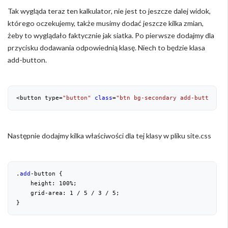
Tak wygląda teraz ten kalkulator, nie jest to jeszcze dalej widok,
którego oczekujemy, także musimy dodać jeszcze kilka zmian,
żeby to wyglądało faktycznie jak siatka. Po pierwsze dodajmy dla
przycisku dodawania odpowiednią klasę. Niech to będzie klasa
add-button.
<button type=
"button"
class
=
"btn bg-secondary add-button"
>+
Następnie dodajmy kilka właściwości dla tej klasy w pliku site.css
.
add
-button {

    height: 
100
%;

    grid-area: 
1
 / 
5
 / 
3
 / 
5
;

}