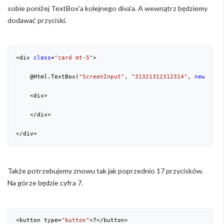
sobie poniżej TextBox'a kolejnego diva'a. A wewnątrz będziemy
dodawać przyciski.
<div 
class
=
"card mt-5"
>

    @Html.TextBox(
"ScreenInput"
, 
"31321312312314"
, 
new
 { @
c
    <div>

    </div>

</div>
Także potrzebujemy znowu tak jak poprzednio 17 przycisków.
Na górze będzie cyfra 7.
<button type=
"button"
>
7
</button>