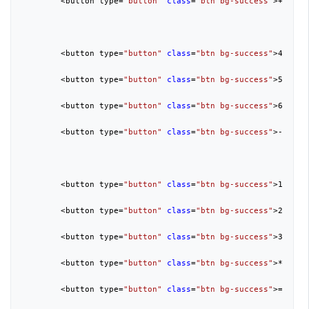
        <button type=
"button"
class
=
"btn bg-success"
>+</butt
        <button type=
"button"
class
=
"btn bg-success"
>
4
</butt
        <button type=
"button"
class
=
"btn bg-success"
>
5
</butt
        <button type=
"button"
class
=
"btn bg-success"
>
6
</butt
        <button type=
"button"
class
=
"btn bg-success"
>-</butt
        <button type=
"button"
class
=
"btn bg-success"
>
1
</butt
        <button type=
"button"
class
=
"btn bg-success"
>
2
</butt
        <button type=
"button"
class
=
"btn bg-success"
>
3
</butt
        <button type=
"button"
class
=
"btn bg-success"
>*</butt
        <button type=
"button"
class
=
"btn bg-success"
>=</butt