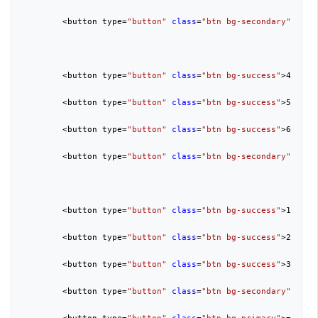
        <button type=
"button"
class
=
"btn bg-secondary"
>+</b
        <button type=
"button"
class
=
"btn bg-success"
>
4
</butt
        <button type=
"button"
class
=
"btn bg-success"
>
5
</butt
        <button type=
"button"
class
=
"btn bg-success"
>
6
</butt
        <button type=
"button"
class
=
"btn bg-secondary"
>-</b
        <button type=
"button"
class
=
"btn bg-success"
>
1
</butt
        <button type=
"button"
class
=
"btn bg-success"
>
2
</butt
        <button type=
"button"
class
=
"btn bg-success"
>
3
</butt
        <button type=
"button"
class
=
"btn bg-secondary"
>*</b