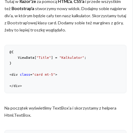
Tutaj w
Razor'ze
za pomocą
HTML'a
,
CSS'a
i przede wszystkim
też
Bootstrap'a
stworzymy nowy widok. Dodajmy sobie najpierw
div'a, w którym będzie cały ten nasz kalkulator. Skorzystamy tutaj
z Bootstrap'owej klasy card. Dodamy sobie też margines z góry,
żeby to lepiej troszkę wyglądało.
@{

    ViewData[
"Title"
] = 
"Kalkulator"
;

}

<div 
class
=
"card mt-5"
>

</div>
Na początek wyświetlimy TextBox'a i skorzystamy z helpera
Html.TextBox.