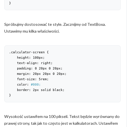
}
Spróbujmy dostosować te style. Zacznijmy od TextBoxa.
Ustawimy mu kilka właściwości.
.calculator-screen {

    height: 
100
px;

    text-align: right;

    padding: 
0
20
px 
0
20
px;

    margin: 
20
px 
20
px 
0
20
px;

    font-size: 
5
rem;

    color: 
#000;
    border: 
2
px solid black;

}
Wysokość ustawiłem na 100 pikseli. Tekst będzie wyrównany do
prawej strony, tak jak to często jest w kalkulatorach. Ustawiłem