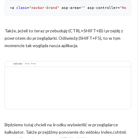
<a 
class
=
"navbar-brand"
 asp-area=
""
 asp-controller=
"Home"
 a
Także, jeżeli to teraz przebuduję (CTRL+SHIFT+B) i przejdę z
powrotem do przeglądarki. Odświeżę (SHIFT+F5), to w tym
momencie tak wygląda nasza aplikacja.
Będziemy tutaj chcieli na środku wyświetlić w przeglądarce
kalkulator. Także przejdźmy ponownie do widoku Index.cshtml.