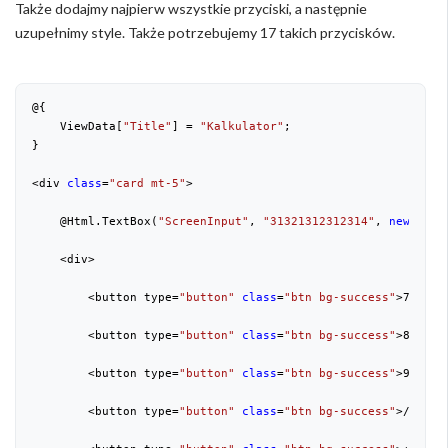
Także dodajmy najpierw wszystkie przyciski, a następnie
uzupełnimy style. Także potrzebujemy 17 takich przycisków.
@{

    ViewData[
"Title"
] = 
"Kalkulator"
;

}

<div 
class
=
"card mt-5"
>

    @Html.TextBox(
"ScreenInput"
, 
"31321312312314"
, 
new
 { @
c
    <div>

        <button type=
"button"
class
=
"btn bg-success"
>
7
</butt
        <button type=
"button"
class
=
"btn bg-success"
>
8
</but
        <button type=
"button"
class
=
"btn bg-success"
>
9
</butt
        <button type=
"button"
class
=
"btn bg-success"
>/</butt