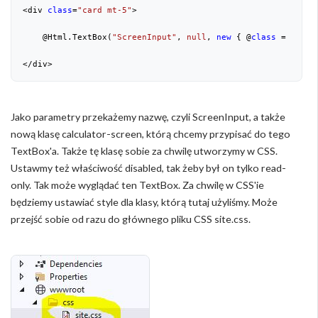
<div 
class
=
"card mt-5"
>

    @Html.TextBox(
"ScreenInput"
, 
null
, 
new
 { @
class
 = 
"calc
</div>
Jako parametry przekażemy nazwę, czyli ScreenInput, a także
nową klasę calculator-screen, którą chcemy przypisać do tego
TextBox'a. Także tę klasę sobie za chwilę utworzymy w CSS.
Ustawmy też właściwość disabled, tak żeby był on tylko read-
only. Tak może wyglądać ten TextBox. Za chwilę w CSS'ie
będziemy ustawiać style dla klasy, którą tutaj użyliśmy. Może
przejść sobie od razu do głównego pliku CSS site.css.