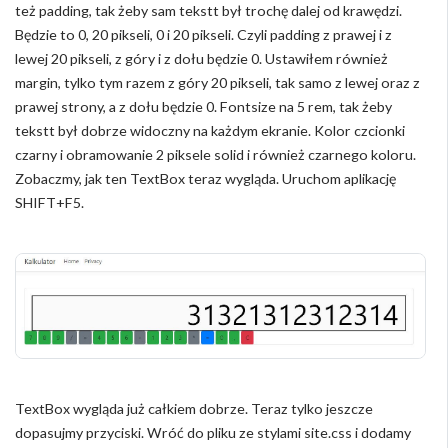
też padding, tak żeby sam tekstt był trochę dalej od krawędzi.
Będzie to 0, 20 pikseli, 0 i 20 pikseli. Czyli padding z prawej i z
lewej 20 pikseli, z góry i z dołu będzie 0. Ustawiłem również
margin, tylko tym razem z góry 20 pikseli, tak samo z lewej oraz z
prawej strony, a z dołu będzie 0. Fontsize na 5 rem, tak żeby
tekstt był dobrze widoczny na każdym ekranie. Kolor czcionki
czarny i obramowanie 2 piksele solid i również czarnego koloru.
Zobaczmy, jak ten TextBox teraz wygląda. Uruchom aplikację
SHIFT+F5.
TextBox wygląda już całkiem dobrze. Teraz tylko jeszcze
dopasujmy przyciski. Wróć do pliku ze stylami site.css i dodamy