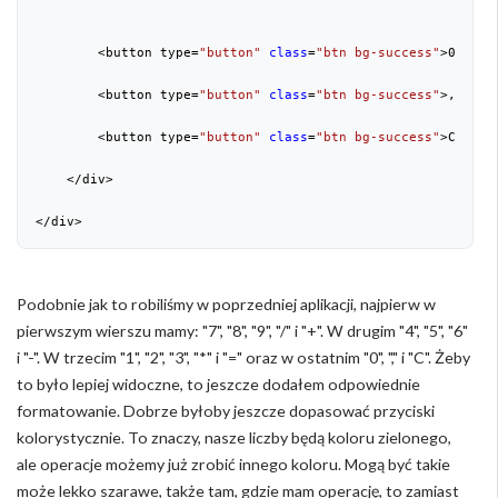
        <button type=
"button"
class
=
"btn bg-success"
>
0
</butt
        <button type=
"button"
class
=
"btn bg-success"
>,</butt
        <button type=
"button"
class
=
"btn bg-success"
>C</butt
    </div>

</div>
Podobnie jak to robiliśmy w poprzedniej aplikacji, najpierw w
pierwszym wierszu mamy: "7", "8", "9", "/" i "+". W drugim "4", "5", "6"
i "-". W trzecim "1", "2", "3", "*" i "=" oraz w ostatnim "0", "," i "C". Żeby
to było lepiej widoczne, to jeszcze dodałem odpowiednie
formatowanie. Dobrze byłoby jeszcze dopasować przyciski
kolorystycznie. To znaczy, nasze liczby będą koloru zielonego,
ale operacje możemy już zrobić innego koloru. Mogą być takie
może lekko szarawe, także tam, gdzie mam operację, to zamiast