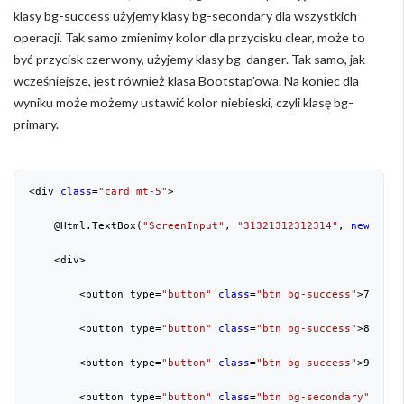
klasy bg-success użyjemy klasy bg-secondary dla wszystkich
operacji. Tak samo zmienimy kolor dla przycisku clear, może to
być przycisk czerwony, użyjemy klasy bg-danger. Tak samo, jak
wcześniejsze, jest również klasa Bootstap'owa. Na koniec dla
wyniku może możemy ustawić kolor niebieski, czyli klasę bg-
primary.
<div 
class
=
"card mt-5"
>

    @Html.TextBox(
"ScreenInput"
, 
"31321312312314"
, 
new
 { @
c
    <div>

        <button type=
"button"
class
=
"btn bg-success"
>
7
</butt
        <button type=
"button"
class
=
"btn bg-success"
>
8
</but
        <button type=
"button"
class
=
"btn bg-success"
>
9
</butt
        <button type=
"button"
class
=
"btn bg-secondary"
>/</b