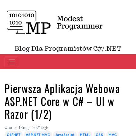
Blog Dla Programistów C#/.NET
Pierwsza Aplikacja Webowa
ASP.NET Core w C# – UI w
Razor (1/2)
wtorek, 18 maja 2021
Tagi:
C#/.NET
ASP.NET MVC
JavaScript
HTML
CSS
MVC