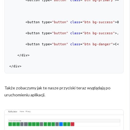
        <button type=
"button"
class
=
"btn bg-primary"
>=</butt
        <button type=
"button"
class
=
"btn bg-success"
>
0
</butt
        <button type=
"button"
class
=
"btn bg-success"
>,</butt
        <button type=
"button"
class
=
"btn bg-danger"
>C</butto
    </div>

</div>
Także zobaczymy jak te nasze przyciski teraz wyglądają po
uruchomieniu aplikacji.