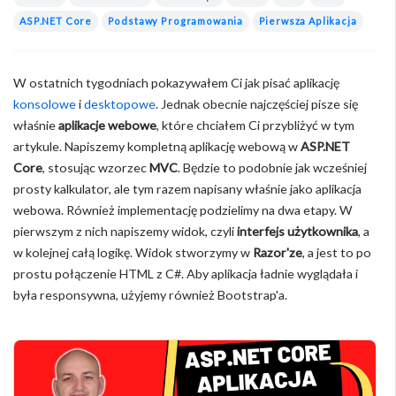
ASP.NET Core
Podstawy Programowania
Pierwsza Aplikacja
W ostatnich tygodniach pokazywałem Ci jak pisać aplikację
konsolowe
i
desktopowe
. Jednak obecnie najczęściej pisze się
właśnie
aplikacje webowe
, które chciałem Ci przybliżyć w tym
artykule. Napiszemy kompletną aplikację webową w
ASP.NET
Core
, stosując wzorzec
MVC
. Będzie to podobnie jak wcześniej
prosty kalkulator, ale tym razem napisany właśnie jako aplikacja
webowa. Również implementację podzielimy na dwa etapy. W
pierwszym z nich napiszemy widok, czyli
interfejs użytkownika
, a
w kolejnej całą logikę. Widok stworzymy w
Razor'ze
, a jest to po
prostu połączenie HTML z C#. Aby aplikacja ładnie wyglądała i
była responsywna, użyjemy również Bootstrap'a.