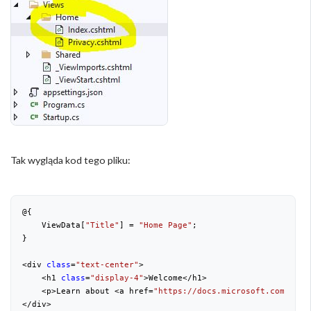
Tak wygląda kod tego pliku:
@{

    ViewData[
"Title"
] = 
"Home Page"
;

}

<div 
class
=
"text-center"
>

    <h1 
class
=
"display-4"
>Welcome</h1>

    <p>Learn about <a href=
"https://docs.microsoft.com/aspn
</div>