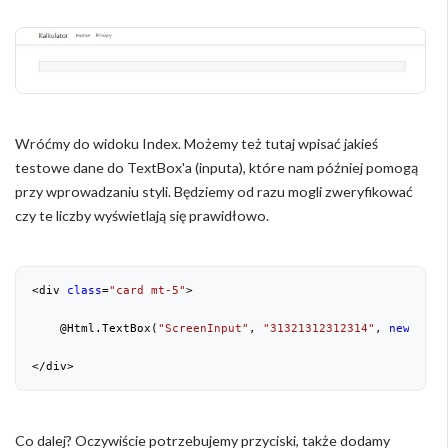
Wróćmy do widoku Index. Możemy też tutaj wpisać jakieś
testowe dane do TextBox'a (inputa), które nam później pomogą
przy wprowadzaniu styli. Będziemy od razu mogli zweryfikować
czy te liczby wyświetlają się prawidłowo.
<div 
class
=
"card mt-5"
>

    @Html.TextBox(
"ScreenInput"
, 
"31321312312314"
, 
new
 { @
c
</div>
Co dalej? Oczywiście potrzebujemy przyciski, także dodamy