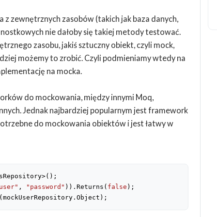
ta z zewnętrznych zasobów (takich jak baza danych,
jednostkowych nie dałoby się takiej metody testować.
rznego zasobu, jakiś sztuczny obiekt, czyli mock,
bardziej możemy to zrobić. Czyli podmieniamy wtedy na
mplementację na mocka.
orków do mockowania, między innymi Moq,
 innych. Jednak najbardziej popularnym jest framework
 potrzebne do mockowania obiektów i jest łatwy w
sRepository>();

user"
, 
"password"
)).Returns(
false
(mockUserRepository.Object);