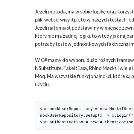
Jeżeli metoda, ma w sobie logikę oraz korzys
plik, webserwisy itp.), to w naszych testach 
Jeżeli natomiast podstawimy w miejsce zewnęt
który nie ma żadnej logiki, to wtedy jak naj
potrzeby testów jednostkowych faktyczną i
W C# mamy do wyboru dużo różnych framew
NSubstitute, FakeItEasy, Rhino Mocks i wiele
Moq. Ma wszystkie funkcjonalności, które są
użyciu.
var
 mockUserRepository = 
new
 Mock<IUser
mockUserRepository.Setup(x => x.Login(
"
var
 authentication = 
new
 Authentication