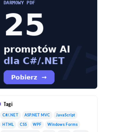
Tagi
C#/.NET
ASP.NET MVC
JavaScript
HTML
CSS
WPF
Windows Forms