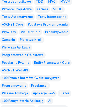
Testy Jednostkowe
TDD
MVC
MVVM
Wzorce Projektowe
Kariera
SOLID
Testy Automatyczne
Testy Integracyjne
ASP.NET Core
Podstawy Programowania
Wywiady
Visual Studio
Produktywność
Xamarin
Pierwsze Kroki
Pierwsza Aplikacja
Programowanie Obiektowe
Popularne Pytania
Entity Framework Core
ASP.NET Web API
100 Pytań z Rozmów Kwalifikacyjnych
Programowanie
Freelancer
Własna Aplikacja
Aplikacje SaaS
Blazor
100 Pomysłów Na Aplikację
AI