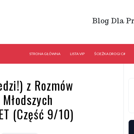
Blog Dla P
STRONA GŁÓWNA
LISTA VIP
ŚCIEŻKA DROGI C#
edzi!) z Rozmów
a Młodszych
ET (Część 9/10)