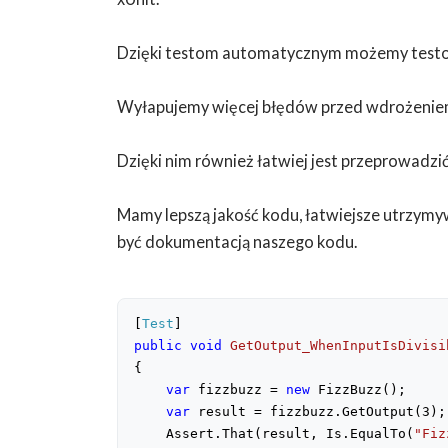
Dzięki testom automatycznym możemy testowa
Wyłapujemy więcej błędów przed wdrożeniem
Dzięki nim również łatwiej jest przeprowadzić
Mamy lepszą jakość kodu, łatwiejsze utrzymy
być dokumentacją naszego kodu.
[
Test
public
void
GetOutput_WhenInputIsDivisi
{

var
 fizzbuzz = 
new
 FizzBuzz();

var
 result = fizzbuzz.GetOutput(
3
);

    Assert.That(result, Is.EqualTo(
"Fiz