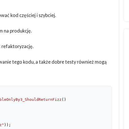
ć kod częściej i szybciej.
 na produkcję.
 refaktoryzację.
wanie tego kodu, a także dobre testy również mogą
bleOnlyBy3_ShouldReturnFizz
(
z"
));
