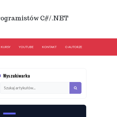
rogramistów C#/.NET
KURSY
YOUTUBE
KONTAKT
O AUTORZE
Wyszukiwarka