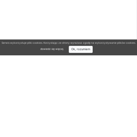
Serwis wykorzystuje pliki cookies. Korzystając ze strony wyrażasz zgodę na wykorzystywanie plików cookies.
Ok, rozumiem
dowiedz się więcej
.
Wyszukiwarka